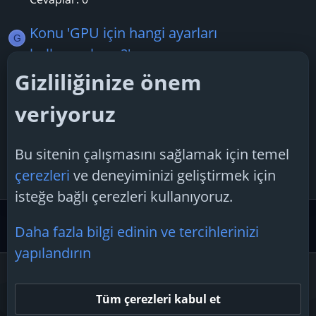
Konu 'GPU için hangi ayarları
G
kullanmalıyım?'
geser22
26 Temmuz 2026
Gizliliğinize önem
Cevaplar: 1
veriyoruz
Konu 'R5 5600 sistem için RTX 2060 Super
yükseltme fikri?'
Bu sitenin çalışmasını sağlamak için temel
kollecim
19 Şubat 2026
çerezleri
ve deneyiminizi geliştirmek için
Cevaplar: 3
isteğe bağlı çerezleri kullanıyoruz.
Donanım Desteği
Ekran Kartı Desteği
Daha fazla bilgi edinin ve tercihlerinizi
yapılandırın
Çerezler
Tüm çerezleri kabul et
Bize ulaşın
Şartlar ve kurallar
Gizlilik politikası