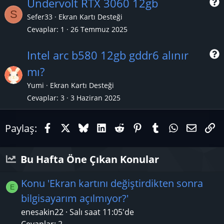
Undervolt RTX 3060 12gb
S
Sefer33
Ekran Kartı Desteği
Cevaplar
1
26 Temmuz 2025
r
Intel arc b580 12gb gddr6 alınır
mı?
r
Yumi
Ekran Kartı Desteği
Cevaplar
3
3 Haziran 2025
Facebook
X (Twitter)
Bluesky
LinkedIn
Reddit
Pinterest
Tumblr
WhatsAp
E-pos
Li
Paylaş:
Bu Hafta Öne Çıkan Konular
Konu 'Ekran kartını değiştirdikten sonra
E
bilgisayarım açılmıyor?'
enesakin22
Salı saat 11:05'de
Cevaplar: 2