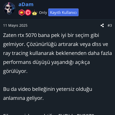
l
w
i
aDam
l
a
n
e
v
Kayıtlı Kullanıcı
Only
r
o
:
t
11 Mayıs 2025
#3
e
Zaten rtx 5070 bana pek iyi bir seçim gibi
gelmiyor. Çözünürlüğü artırarak veya dlss ve
ray tracing kullanarak beklenenden daha fazla
performans düşüşü yaşandığı açıkça
görülüyor.
Bu da video belleğinin yetersiz olduğu
anlamına geliyor.