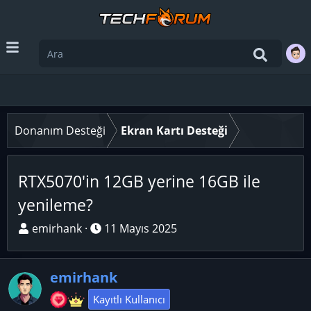
Donanım Desteği
Ekran Kartı Desteği
RTX5070'in 12GB yerine 16GB ile
yenileme?
K
B
emirhank
11 Mayıs 2025
o
a
n
ş
emirhank
u
l
y
a
Kayıtlı Kullanıcı