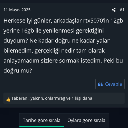
u
n
B
g
11 Mayıs 2025
#1
a
ı
Herkese iyi günler, arkadaşlar rtx5070'in 12gb
ş
ç
l
t
yerine 16gb ile yenilenmesi gerektiğini
a
a
duydum? Ne kadar doğru ne kadar yalan
t
r
a
i
bilemedim, gerçekliği nedir tam olarak
n
h
anlayamadım sizlere sormak istedim. Peki bu
i
doğru mu?
Cevapla
Taberani
,
yalcnn
,
onlarmrag
ve 1 kişi daha
T
e
p
k
Tarihe göre sırala
Oylara göre sırala
i