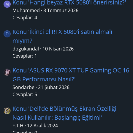
Konu 'Hangi beyaz RTX 5080'i önerirsiniz?'
M
Muhammed
8 Temmuz 2026
Cevaplar: 4
Konu 'İkinci el RTX 5080'i satın almalı
D
mıyım?'
dogukandal
10 Nisan 2026
Cevaplar: 1
Konu 'ASUS RX 9070 XT TUF Gaming OC 16
GB Performansı Nasıl?'
Sondarbe
21 Şubat 2026
Cevaplar: 5
Konu 'Dell'de Bölünmüş Ekran Özelliği
Nasıl Kullanılır: Başlangıç Eğitimi'
F.T.H
12 Aralık 2024
Cevaplar: 0