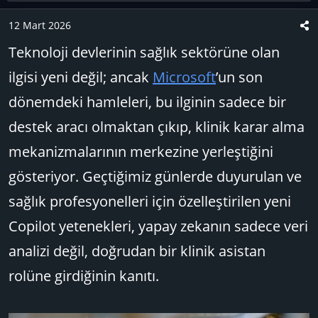
y
a
e
u
n
t
12 Mart 2026
B
g
l
Teknoloji devlerinin sağlık sektörüne olan
a
ı
e
ilgisi yeni değil; ancak
ş
ç
Microsoft
’un son
r
l
t
dönemdeki hamleleri, bu ilginin sadece bir
a
a
destek aracı olmaktan çıkıp, klinik karar alma
t
r
a
i
mekanizmalarının merkezine yerleştiğini
n
h
gösteriyor. Geçtiğimiz günlerde duyurulan ve
i
sağlık profesyonelleri için özelleştirilen yeni
Copilot yetenekleri, yapay zekanın sadece veri
analizi değil, doğrudan bir klinik asistan
rolüne girdiğinin kanıtı.