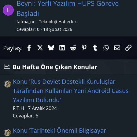
n
Beyni: Yerli Yazılım HUPS Göreve
F
e
Başladı
ç
fatma_nc
Teknoloji Haberleri
ı
l
Cevaplar
0
18 Şubat 2026
k
Facebook
X (Twitter)
Bluesky
LinkedIn
Reddit
Pinterest
Tumblr
WhatsAp
E-pos
Li
a
Paylaş:
n
Bu Hafta Öne Çıkan Konular
Konu 'Rus Devlet Destekli Kuruluşlar
Tarafından Kullanılan Yeni Android Casus
Yazılımı Bulundu'
F.T.H
7 Aralık 2024
Cevaplar: 6
Konu 'Tarihteki Önemli Bilgisayar