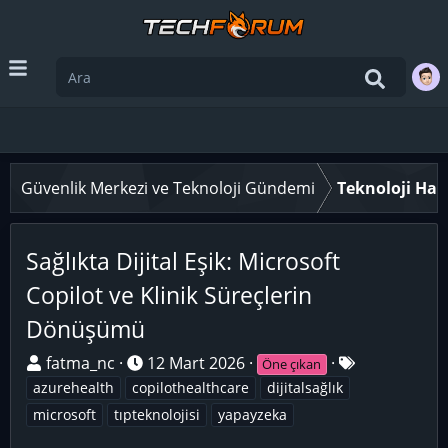
Güvenlik Merkezi ve Teknoloji Gündemi
Teknoloji Hab
Sağlıkta Dijital Eşik: Microsoft
Copilot ve Klinik Süreçlerin
Dönüşümü
K
B
E
fatma_nc
12 Mart 2026
Öne çıkan
o
a
t
azurehealth
copilothealthcare
dijitalsağlık
n
ş
i
microsoft
tıpteknolojisi
yapayzeka
u
l
k