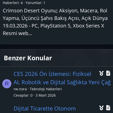
Haberleri:
4
Yorumlar:
1
Crimson Desert Oyunu; Aksiyon, Macera, Rol
Yapma, Üçüncü Şahıs Bakış Açısı, Açık Dünya
19.03.2026 - PC, PlayStation 5, Xbox Series X
Resmi web...
Benzer Konular
Ö
CES 2026 Ön İzlemesi: Fiziksel
n
AI, Robotik ve Dijital Sağlıkta Yeni Çağ
R
e
rw.nora
Teknoloji Haberleri
ç
Cevaplar
0
3 Mart 2026
ı
l
Ö
Dijital Ticarette Otonom
k