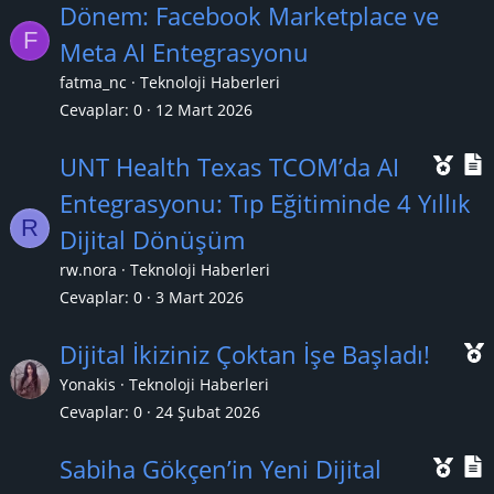
n
Dönem: Facebook Marketplace ve
a
F
e
Meta AI Entegrasyonu
n
ç
fatma_nc
Teknoloji Haberleri
ı
l
Cevaplar
0
12 Mart 2026
k
Ö
UNT Health Texas TCOM’da AI
a
n
Entegrasyonu: Tıp Eğitiminde 4 Yıllık
n
R
e
Dijital Dönüşüm
ç
rw.nora
Teknoloji Haberleri
ı
l
Cevaplar
0
3 Mart 2026
k
Dijital İkiziniz Çoktan İşe Başladı!
a
Yonakis
Teknoloji Haberleri
n
Cevaplar
0
24 Şubat 2026
ç
Ö
Sabiha Gökçen’in Yeni Dijital
ı