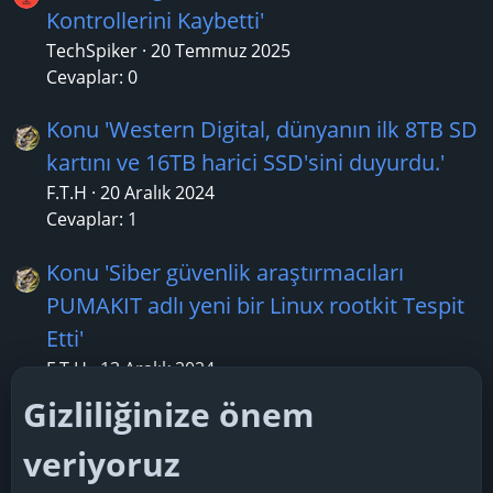
Kontrollerini Kaybetti'
TechSpiker
20 Temmuz 2025
Cevaplar: 0
Konu 'Western Digital, dünyanın ilk 8TB SD
kartını ve 16TB harici SSD'sini duyurdu.'
F.T.H
20 Aralık 2024
Cevaplar: 1
Konu 'Siber güvenlik araştırmacıları
PUMAKIT adlı yeni bir Linux rootkit Tespit
Etti'
F.T.H
13 Aralık 2024
Cevaplar: 1
Gizliliğinize önem
Konu 'Microsoft, 10. Yıldönümünü
veriyoruz
Kutlamak İçin Witcher 3 Temalı Xbox