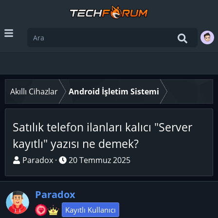
Akıllı Cihazlar
Android İşletim Sistemi
Satılık telefon ilanları kalıcı "Server
kayıtlı" yazısı ne demek?
K
B
Paradox
20 Temmuz 2025
o
a
n
ş
Paradox
u
l
y
a
Kayıtlı Kullanıcı