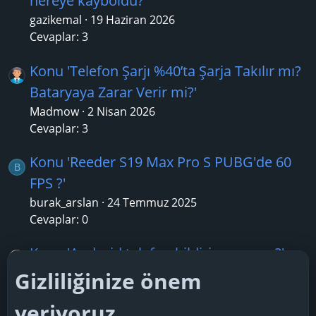
nereye kayboldu?'
gazikemal
19 Haziran 2026
Cevaplar: 3
Konu 'Telefon Şarjı %40’ta Şarja Takılır mı?
Bataryaya Zarar Verir mi?'
Madmow
2 Nisan 2026
Cevaplar: 3
Konu 'Reeder S19 Max Pro S PUBG'de 60
B
FPS ?'
burak_arslan
24 Temmuz 2025
Cevaplar: 0
Konu 'Android telefon bildirim sorunu?'
resul37
4 Mayıs 2025
Gizliliğinize önem
Cevaplar: 1
veriyoruz