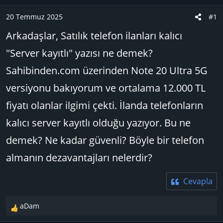
u
n
B
g
20 Temmuz 2025
#1
a
ı
Arkadaşlar, Satılık telefon ilanları kalıcı
ş
ç
l
t
"Server kayıtlı" yazısı ne demek?
a
a
Sahibinden.com üzerinden Note 20 Ultra 5G
t
r
a
i
versiyonu bakıyorum ve ortalama 12.000 TL
n
h
fiyatı olanlar ilgimi çekti. İlanda telefonların
i
kalıcı server kayıtlı olduğu yazıyor. Bu ne
demek? Ne kadar güvenli? Böyle bir telefon
almanın dezavantajları nelerdir?
Cevapla
aDam
T
e