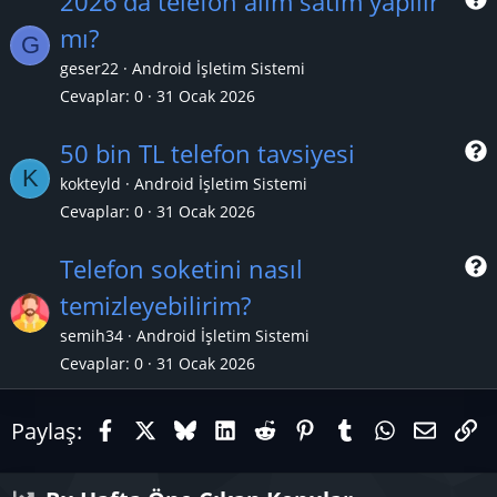
2026'da telefon alım satım yapılır
mı?
G
r
geser22
Android İşletim Sistemi
Cevaplar
0
31 Ocak 2026
50 bin TL telefon tavsiyesi
K
kokteyld
Android İşletim Sistemi
Cevaplar
0
31 Ocak 2026
r
Telefon soketini nasıl
temizleyebilirim?
r
semih34
Android İşletim Sistemi
Cevaplar
0
31 Ocak 2026
Facebook
X (Twitter)
Bluesky
LinkedIn
Reddit
Pinterest
Tumblr
WhatsAp
E-pos
Li
Paylaş: