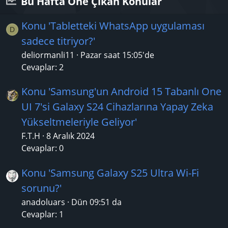
Bu Hafta Öne Çıkan Konular
Konu 'Tabletteki WhatsApp uygulaması
D
sadece titriyor?'
deliormanli11
Pazar saat 15:05'de
Cevaplar: 2
Konu 'Samsung'un Android 15 Tabanlı One
UI 7'si Galaxy S24 Cihazlarına Yapay Zeka
Yükseltmeleriyle Geliyor'
F.T.H
8 Aralık 2024
Cevaplar: 0
Konu 'Samsung Galaxy S25 Ultra Wi-Fi
sorunu?'
anadoluars
Dün 09:51 da
Cevaplar: 1