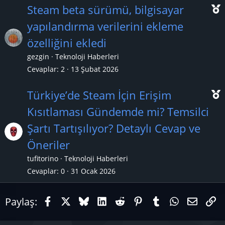
Steam beta sürümü, bilgisayar
yapılandırma verilerini ekleme
özelliğini ekledi
ç
gezgin
Teknoloji Haberleri
ı
Cevaplar
2
13 Şubat 2026
Türkiye’de Steam İçin Erişim
Kısıtlaması Gündemde mi? Temsilci
Şartı Tartışılıyor? Detaylı Cevap ve
ç
Öneriler
ı
tufitorino
Teknoloji Haberleri
Cevaplar
0
31 Ocak 2026
Facebook
X (Twitter)
Bluesky
LinkedIn
Reddit
Pinterest
Tumblr
WhatsAp
E-pos
Li
Paylaş: