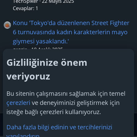
TechSpiker
22 Mayıs 2025
Cevaplar: 1
Konu 'Tokyo'da düzenlenen Street Fighter
6 turnuvasında kadın karakterlerin mayo
giymesi yasaklandı.'
gezgin
18 Aralık 2025
Cevaplar: 0
Gizliliğinize önem
Konu 'Apple, en son iOS 18.3 beta
veriyoruz
sürümündeki haberler için bildirim
özetlerini duraklatıyor'
Bu sitenin çalışmasını sağlamak için temel
Boreas28
17 Ocak 2025
çerezleri
ve deneyiminizi geliştirmek için
Cevaplar: 3
isteğe bağlı çerezleri kullanıyoruz.
Güvenlik Merkezi ve Teknoloji Gündemi
Teknoloji Hab
Daha fazla bilgi edinin ve tercihlerinizi
yapılandırın