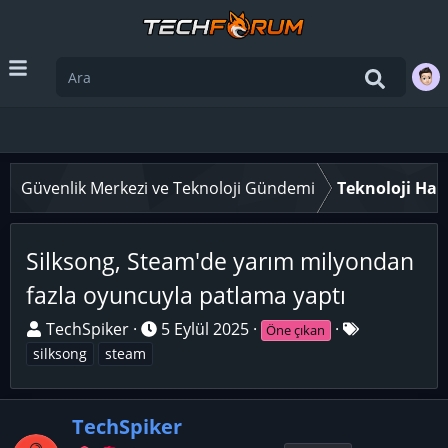
Güvenlik Merkezi ve Teknoloji Gündemi
Teknoloji Hab
Silksong, Steam'de yarım milyondan
fazla oyuncuyla patlama yaptı
K
B
E
TechSpiker
5 Eylül 2025
Öne çıkan
o
a
t
silksong
steam
n
ş
i
u
l
k
y
TechSpiker
a
e