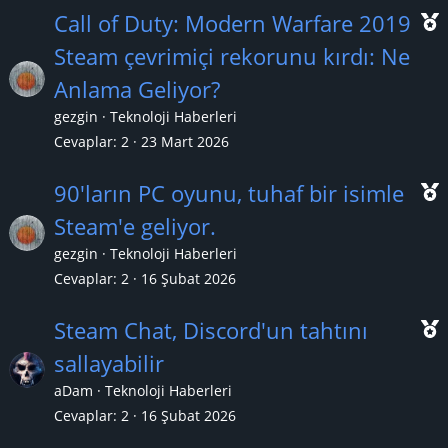
Call of Duty: Modern Warfare 2019
Steam çevrimiçi rekorunu kırdı: Ne
Anlama Geliyor?
ç
gezgin
Teknoloji Haberleri
ı
Cevaplar
2
23 Mart 2026
90'ların PC oyunu, tuhaf bir isimle
Steam'e geliyor.
gezgin
Teknoloji Haberleri
ç
Cevaplar
2
16 Şubat 2026
ı
Steam Chat, Discord'un tahtını
sallayabilir
aDam
Teknoloji Haberleri
ç
Cevaplar
2
16 Şubat 2026
ı