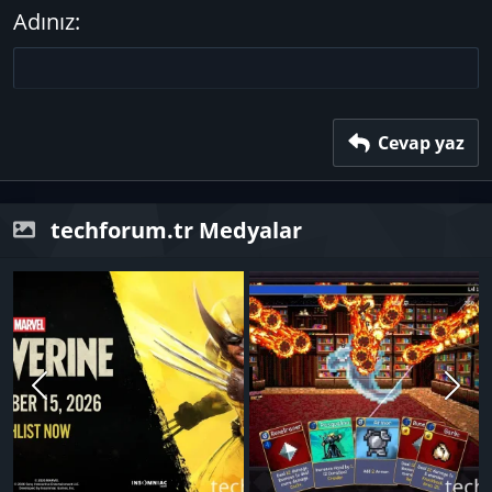
15
Georgia
Metni yana yasla
Adınız
Başlık 3
18
Tahoma
22
Times New Roman
26
Trebuchet MS
Verdana
Cevap yaz
techforum.tr Medyalar