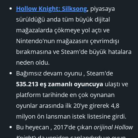
Hollow Knight: Silksong
,
piyasaya
sürüldüğü anda tüm büyük dijital
mağazalarda çökmeye yol açtı ve
Nintendo'nun mağazasını çevrimdışı
bırakmasına ve Steam'de büyük hatalara
neden oldu.
Bağımsız devam oyunu , Steam'de
535.213 eş zamanlı oyuncuya
ulaştı ve
platform tarihinde en çok oynanan
oyunlar arasında ilk 20'ye girerek 4,8
milyon ön lansman istek listesine girdi.
Bu heyecan , 2017'de çıkan
orijinal Hollow
Knight'ı
da yeniden canlandırdı ve oyun,