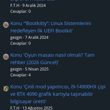
F.T.H
9 Aralık 2024
Cevaplar: 0
Konu '“Bootkitty”: Linux Sistemlerini
Hedefleyen İlk UEFI Bootkit'
gezgin
7 Aralık 2024
Cevaplar: 0
Konu 'Oyun masası nasıl olmalı? Tam
rehber (2026 Güncel)'
gezgin
5 Nisan 2025
Cevaplar: 4
Konu 'Çinli mod yapımcısı, i9-14900HX çipi
ve RTX 4090 grafik kartıyla taşınabilir
bilgisayar üretti'
F.T.H
13 Ağustos 2025