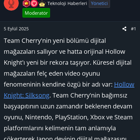
u
n
t
Yönetici
Teknoloji Haberleri
B
g
l
Moderatör
a
ı
e
ş
ç
r
5 Eylül 2025
#1
l
t
a
a
Team Cherry'nin yeni bölümü dijital
t
r
mağazaları sallıyor ve hatta orijinal Hollow
a
i
n
h
Knight'ı yeni bir rekora taşıyor. Küresel dijital
i
mağazaları felç eden video oyunu
fenomeninin kendine özgü bir adı var:
Hollow
Knight: Silksong
. Team Cherry'nin bağımsız
başyapıtının uzun zamandır beklenen devam
oyunu, Nintendo, PlayStation, Xbox ve Steam
platformlarını kelimenin tam anlamıyla
çökerterek Japon devinin dijital mağazasını