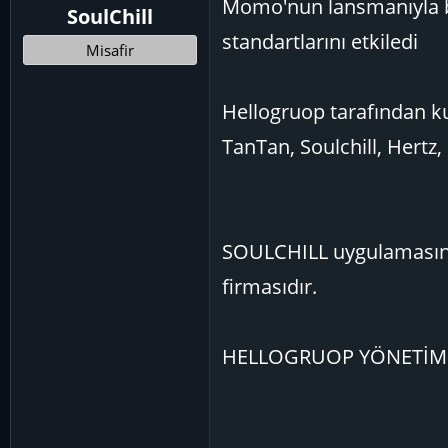
Momo'nun lansmanıyla ba
SoulChill
ş
ç
standartlarını etkiledi
l
t
Misafir
a
a
t
r
Hellogruop tarafından 
a
i
n
h
TanTan, Soulchill, Hertz, 
i
SOULCHILL uygulamasına
firmasıdır.
HELLOGRUOP YÖNETİM