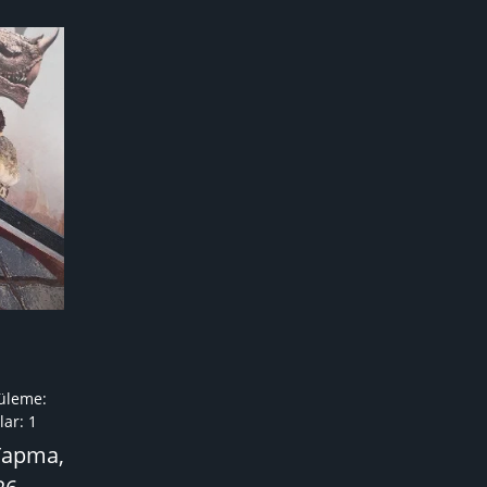
üleme:
ar:
1
Yapma,