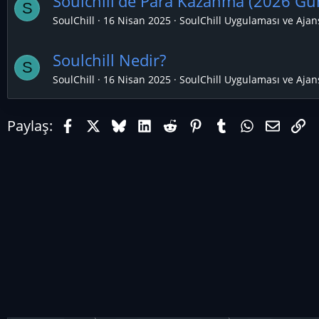
Soulchill'de Para Kazanma (2026 Gü
S
SoulChill
16 Nisan 2025
SoulChill Uygulaması ve Ajan
Soulchill Nedir?
S
SoulChill
16 Nisan 2025
SoulChill Uygulaması ve Ajan
Facebook
X (Twitter)
Bluesky
LinkedIn
Reddit
Pinterest
Tumblr
WhatsAp
E-pos
Li
Paylaş: