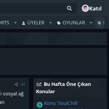
Katıl
ORTS
ÜYELER
OYUNLAR
B
Bu Hafta Öne Çıkan
#1
Konular
i sosyal ağ
an
Konu 'SoulChill
S