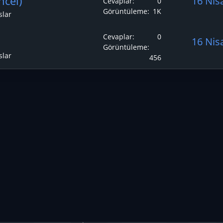
ncel)
16 Nis
Cevaplar
0
Görüntüleme
1K
slar
Cevaplar
0
16 Nis
Görüntüleme
slar
456
p
ta
nk