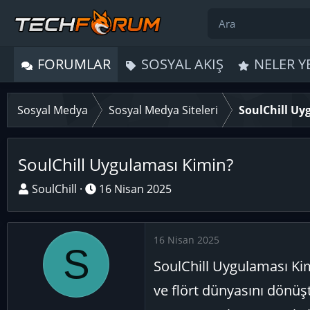
FORUMLAR
SOSYAL AKIŞ
NELER Y
Sosyal Medya
Sosyal Medya Siteleri
SoulChill Uy
SoulChill Uygulaması Kimin?
K
B
SoulChill
16 Nisan 2025
o
a
n
ş
u
l
16 Nisan 2025
S
y
a
SoulChill Uygulaması Kim
u
n
B
g
ve flört dünyasını dönüş
a
ı