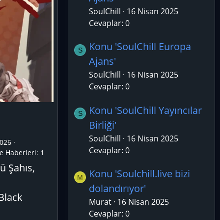
SoulChill
16 Nisan 2025
Cevaplar: 0
Konu 'SoulChill Europa
S
Ajans'
SoulChill
16 Nisan 2025
Cevaplar: 0
Konu 'SoulChill Yayıncılar
S
Birliği'
SoulChill
16 Nisan 2025
026
Cevaplar: 0
e Haberleri:
1
ü Şahıs,
Konu 'Soulchill.live bizi
M
dolandırıyor'
 Black
Murat
16 Nisan 2025
Cevaplar: 0