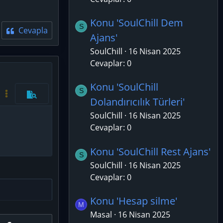
Konu 'SoulChill Dem
S
Cevapla
Ajans'
SoulChill
16 Nisan 2025
Cevaplar: 0
azla seçenek…
Konu 'SoulChill
S
Kod aç/kapat
Daha fazla seçenek…
Önizleme
Dolandırıcılık Türleri'
SoulChill
16 Nisan 2025
Cevaplar: 0
Konu 'SoulChill Rest Ajans'
S
SoulChill
16 Nisan 2025
Cevaplar: 0
Konu 'Hesap silme'
M
Masal
16 Nisan 2025