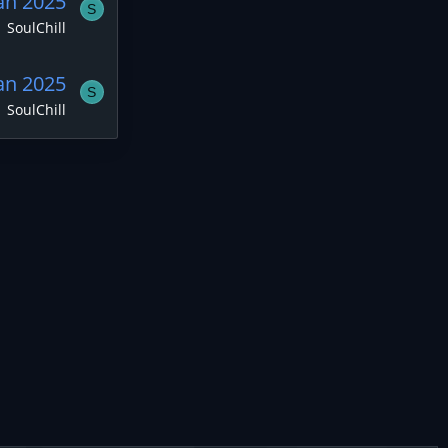
an 2025
S
SoulChill
an 2025
S
SoulChill