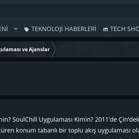
ENI
TEKNOLOJI HABERLERI
TECH SH
gulaması ve Ajanslar
in? SoulChill Uygulaması Kimin? 2011'de Çin'dek
türen konum tabanlı bir toplu akış uygulaması ol