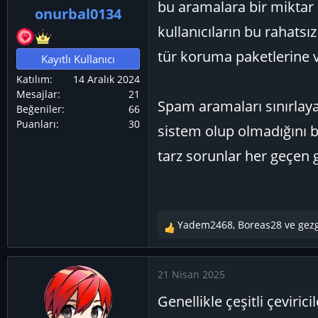
bu aramalara bir miktar 
ş
ç
r
onurbal0134
l
t
kullanıcıların bu rahats
a
a
tür koruma paketlerine 
Kayıtlı Kullanıcı
t
r
a
i
Katılım
14 Aralık 2024
Mesajlar
21
n
h
Spam aramaları sınırlaya
Beğeniler
66
i
Puanları
30
sistem olup olmadığını 
tarz sorunlar her geçen 
Yadem2468
,
Boreas28
ve
gez
T
e
p
21 Nisan 2025
k
i
Genellikle çeşitli çevirici
l