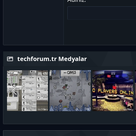
26
Trebuchet MS
Verdana
techforum.tr Medyalar