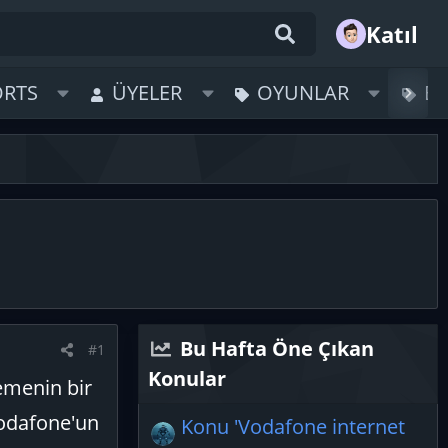
Katıl
ORTS
ÜYELER
OYUNLAR
B
Bu Hafta Öne Çıkan
#1
Konular
emenin bir
Vodafone'un
Konu 'Vodafone internet