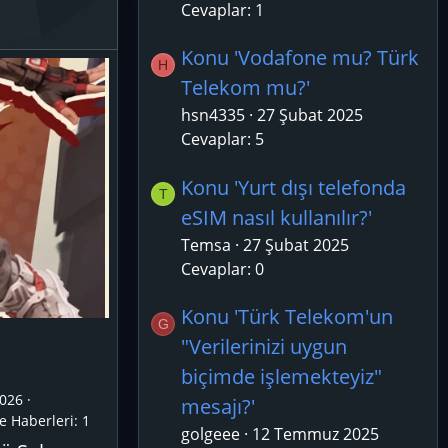
Cevaplar: 1
Konu 'Vodafone mu? Türk
H
Telekom mu?'
hsn4335
27 Şubat 2025
Cevaplar: 5
Konu 'Yurt dışı telefonda
T
eSIM nasıl kullanılır?'
Temsa
27 Şubat 2025
Cevaplar: 0
Konu 'Türk Telekom'un
G
"Verilerinizi uygun
biçimde işlemekteyiz"
026
mesajı?'
e Haberleri:
1
golgeee
12 Temmuz 2025