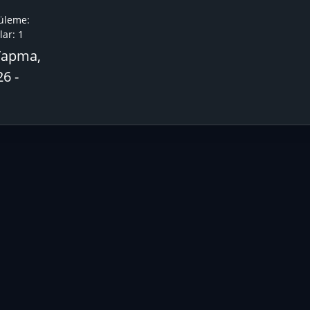
üleme:
ar:
1
Yapma,
6 -
p
ta
nk