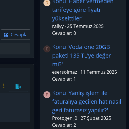
Konu 'Haber vermeden
R
tarifeye göre fiyatı
yükselttiler'
rallyy
25 Temmuz 2025
Cevaplar: 0
Cevapla
Konu 'Vodafone 20GB
E
paketi 135 TL'ye değer
mi?'
esersolmaz
11 Temmuz 2025
azla seçenek…
Cevaplar: 1
Kod aç/kapat
Daha fazla seçenek…
Önizleme
Konu 'Yanlış işlem ile
P
faturalıya geçilen hat nasıl
geri faturasız yapılır?'
Protogen_0
27 Şubat 2025
Cevaplar: 2