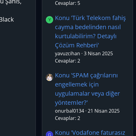
ü Şahıs,
Cevaplar: 5
Konu 'Türk Telekom fahiş
 Black
Y
cayma bedelinden nasıl
kurtulabilirim? Detaylı
Çözüm Rehberi'
yavuzcihan
3 Nisan 2025
Cevaplar: 2
Konu 'SPAM çağrılarını
engellemek için
uygulamalar veya diğer
yöntemler?'
onurbal0134
21 Nisan 2025
Cevaplar: 2
Konu 'Vodafone faturasız
G