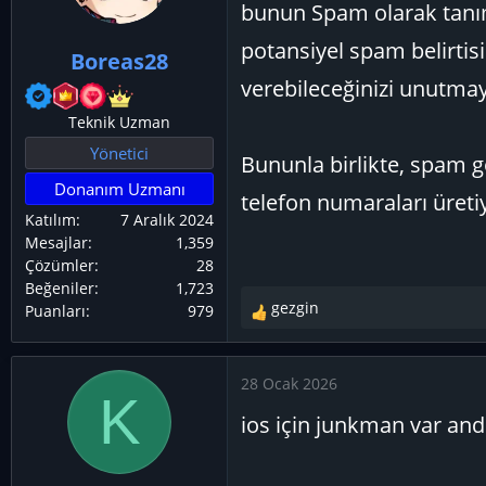
e
bunun Spam olarak tanım
r
potansiyel spam belirtis
:
Boreas28
verebileceğinizi unutmay
Teknik Uzman
Yönetici
Bununla birlikte, spam g
Donanım Uzmanı
telefon numaraları üretiyo
Katılım
7 Aralık 2024
Mesajlar
1,359
Çözümler
28
Beğeniler
1,723
gezgin
Puanları
979
T
e
p
28 Ocak 2026
k
K
i
ios için junkman var an
l
e
r