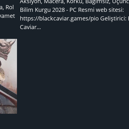
Aksiyon, Macera, Korku, Bağımsız, Üçünc
a, Rol
Bilim Kurgu 2028 - PC Resmi web sitesi:
ıyamet
https://blackcaviar.games/pio Geliştirici:
Caviar...