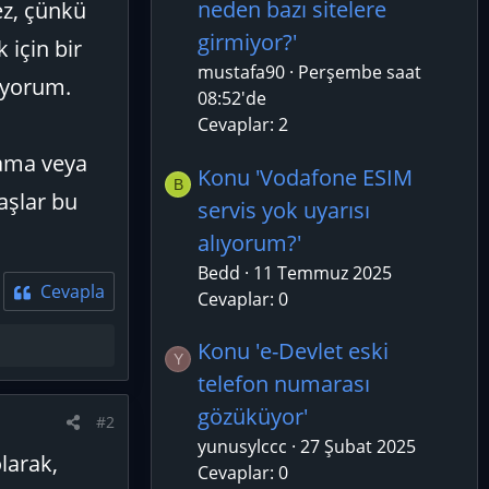
neden bazı sitelere
ez, çünkü
girmiyor?'
 için bir
mustafa90
Perşembe saat
uyorum.
08:52'de
Cevaplar: 2
lama veya
Konu 'Vodafone ESIM
B
aşlar bu
servis yok uyarısı
alıyorum?'
Bedd
11 Temmuz 2025
Cevapla
Cevaplar: 0
Konu 'e-Devlet eski
Y
telefon numarası
gözüküyor'
#2
yunusylccc
27 Şubat 2025
olarak,
Cevaplar: 0