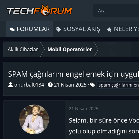
FORUMLAR
SOSYAL AKIŞ
NELER Y
Akıllı Cihazlar
Mobil Operatörler
SPAM çağrılarını engellemek için uygu
K
B
E
onurbal0134
21 Nisan 2025
spam çağrılarını e
o
a
t
n
ş
i
u
l
k
21 Nisan 2025
y
a
e
Selam, bir süre önce Vo
u
n
t
B
g
l
yolu olup olmadığını so
a
ı
e