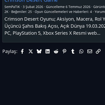
SemPaTiK
3 Şubat 2026
Güncelleme
6 Temmuz 2026
Görünt
2K
Beğeniler: 25
Oyun Güncellemeleri ve Haberleri:
4
Yoruml
Crimson Desert Oyunu; Aksiyon, Macera, Rol 
Üçüncü Şahıs Bakış Açısı, Açık Dünya 19.03.202
PC, PlayStation 5, Xbox Series X Resmi web...
Facebook
X (Twitter)
Bluesky
LinkedIn
Reddit
Pinterest
Tumblr
WhatsAp
E-pos
Li
Paylaş: