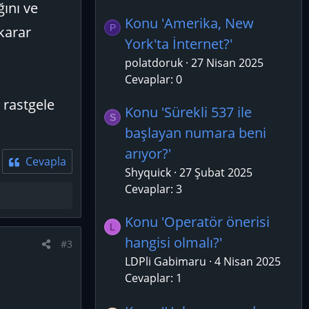
ını ve
Konu 'Amerika, New
P
karar
York'ta İnternet?'
polatdoruk
27 Nisan 2025
Cevaplar: 0
 rastgele
Konu 'Sürekli 537 ile
S
başlayan numara beni
arıyor?'
Cevapla
Shyquick
27 Şubat 2025
Cevaplar: 3
Konu 'Operatör önerisi
L
hangisi olmalı?'
#3
LDPli Gabimaru
4 Nisan 2025
Cevaplar: 1