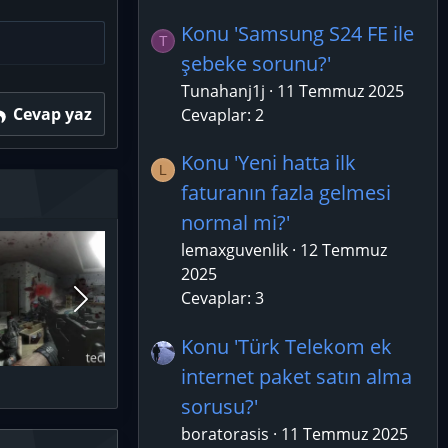
Konu 'Samsung S24 FE ile
T
şebeke sorunu?'
Tunahanj1j
11 Temmuz 2025
Cevap yaz
Cevaplar: 2
Konu 'Yeni hatta ilk
L
faturanın fazla gelmesi
normal mi?'
lemaxguvenlik
12 Temmuz
2025
Cevaplar: 3
Konu 'Türk Telekom ek
internet paket satın alma
sorusu?'
boratorasis
11 Temmuz 2025