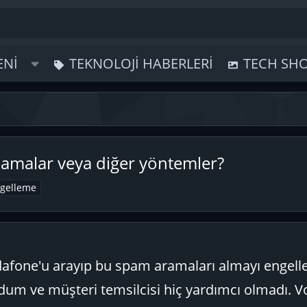
ENI
TEKNOLOJI HABERLERI
TECH SH
lamalar veya diğer yöntemler?
ngelleme
dafone'u arayıp bu spam aramaları almayı engell
rdum ve müşteri temsilcisi hiç yardımcı olmadı. 