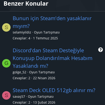
Benzer Konular
Bunun için Steam'den yasaklanır
mıyım?
S
selamiyildiz
Oyun Tartışması
Cevaplar
4
1 Temmuz 2025
Discord'dan Steam Desteğiyle
Konuşup Dolandırılmak Hesabım
G
r
Yasaklandı mı?
golge_52
Oyun Tartışması
Cevaplar
2
22 Nisan 2026
Steam Deck OLED 512gb alınır mı?
S
savaş57
Oyun Tartışması
Cevaplar
2
13 Şubat 2026