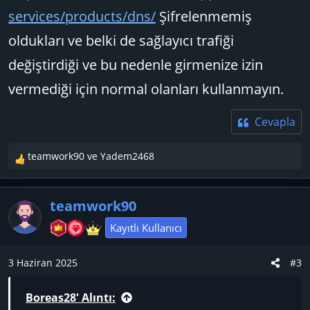
services/products/dns/
Şifrelenmemiş
oldukları ve belki de sağlayıcı trafiği
değiştirdiği ve bu nedenle girmenize izin
vermediği için normal olanları kullanmayın.
Cevapla
teamwork90
ve
Yadem2468
T
e
p
teamwork90
k
i
Kayıtlı Kullanıcı
l
e
3 Haziran 2025
#3
r
:
Boreas28' Alıntı: