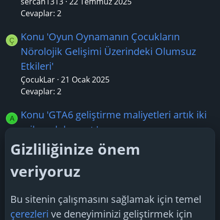
sercan1313
22 Temmuz 2025
Cevaplar: 2
Konu 'Oyun Oynamanın Çocukların
Ç
Nörolojik Gelişimi Üzerindeki Olumsuz
Etkileri'
ÇocukLar
21 Ocak 2025
Cevaplar: 2
Konu 'GTA6 geliştirme maliyetleri artık iki
A
milyar doları aştı'
Ali Rıza Tekin
13 Nisan 2025
Gizliliğinize önem
Cevaplar: 3
veriyoruz
Konu 'Şu anda piyasada iyi donanıma
Y
sahip taşınabilir cihazlar için neler var?'
Bu sitenin çalışmasını sağlamak için temel
yapaydin
2 Temmuz 2025
çerezleri
ve deneyiminizi geliştirmek için
Cevaplar: 1