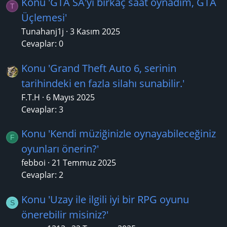
Konu 'GTA SA'yı birkaç saat oynadım, GTA
T
Üçlemesi'
Tunahanj1j
3 Kasım 2025
Cevaplar: 0
Konu 'Grand Theft Auto 6, serinin
tarihindeki en fazla silahı sunabilir.'
F.T.H
6 Mayıs 2025
Cevaplar: 3
Konu 'Kendi müziğinizle oynayabileceğiniz
F
oyunları önerin?'
febboi
21 Temmuz 2025
Cevaplar: 2
Konu 'Uzay ile ilgili iyi bir RPG oyunu
S
önerebilir misiniz?'