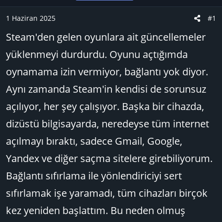
u
n
t
B
g
l
1 Haziran 2025
#1
a
ı
e
Steam'den gelen oyunlara ait güncellemeler
ş
ç
r
l
t
yüklenmeyi durdurdu. Oyunu açtığımda
a
a
oynamama izin vermiyor, bağlantı yok diyor.
t
r
a
i
Aynı zamanda Steam'in kendisi de sorunsuz
n
h
açılıyor, her şey çalışıyor. Başka bir cihazda,
i
dizüstü bilgisayarda, neredeyse tüm internet
açılmayı bıraktı, sadece Gmail, Google,
Yandex ve diğer saçma sitelere girebiliyorum.
Bağlantı sıfırlama ile yönlendiriciyi sert
sıfırlamak işe yaramadı, tüm cihazları birçok
kez yeniden başlattım. Bu neden olmuş