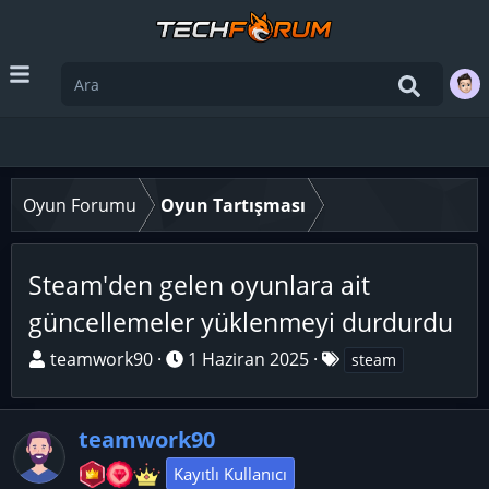
Oyun Forumu
Oyun Tartışması
Steam'den gelen oyunlara ait
güncellemeler yüklenmeyi durdurdu
K
B
E
teamwork90
1 Haziran 2025
steam
o
a
t
n
ş
i
u
teamwork90
l
k
y
a
e
Kayıtlı Kullanıcı