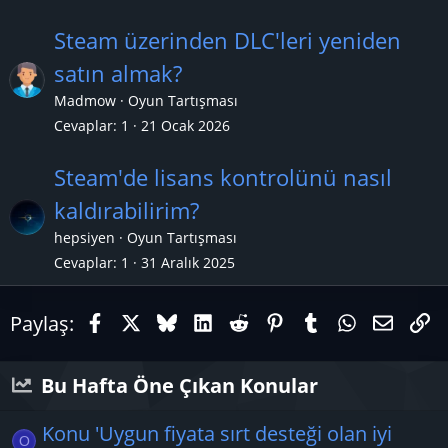
Steam üzerinden DLC'leri yeniden
satın almak?
Madmow
Oyun Tartışması
Cevaplar
1
21 Ocak 2026
Steam'de lisans kontrolünü nasıl
kaldırabilirim?
hepsiyen
Oyun Tartışması
Cevaplar
1
31 Aralık 2025
Facebook
X (Twitter)
Bluesky
LinkedIn
Reddit
Pinterest
Tumblr
WhatsAp
E-pos
Li
Paylaş:
Bu Hafta Öne Çıkan Konular
Konu 'Uygun fiyata sırt desteği olan iyi
O