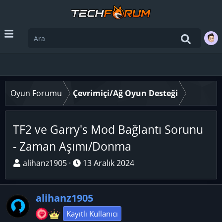
Oyun Forumu
Çevrimiçi/Ağ Oyun Desteği
TF2 ve Garry's Mod Bağlantı Sorunu
- Zaman Aşımı/Donma
K
B
alihanz1905
13 Aralık 2024
o
a
n
ş
alihanz1905
u
l
y
a
Kayıtlı Kullanıcı