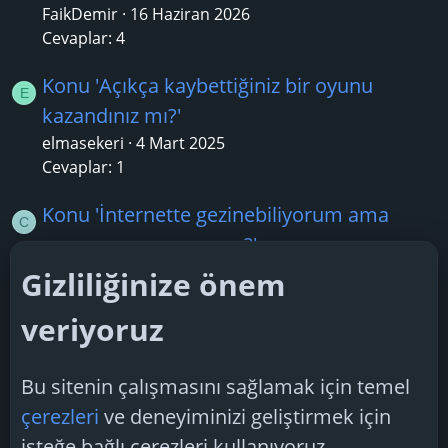
FaikDemir
16 Haziran 2026
Cevaplar: 4
Konu 'Açıkça kaybettiğiniz bir oyunu
E
kazandınız mı?'
elmasekeri
4 Mart 2025
Cevaplar: 1
Konu 'İnternette gezinebiliyorum ama
C
oyun oynayamıyorum?'
cerkol01
21 Nisan 2026
Gizliliğinize önem
Cevaplar: 2
veriyoruz
Konu 'Mount & Blade II: Bannerlord
M
çevrimiçi mod?'
Bu sitenin çalışmasını sağlamak için temel
muhterem19
21 Mart 2026
çerezleri
ve deneyiminizi geliştirmek için
Cevaplar: 1
isteğe bağlı çerezleri kullanıyoruz.