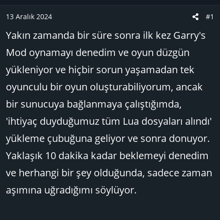
u
n
B
g
13 Aralık 2024
#1
a
ı
Yakın zamanda bir süre sonra ilk kez Garry's
ş
ç
l
t
Mod oynamayı denedim ve oyun düzgün
a
a
yükleniyor ve hiçbir sorun yaşamadan tek
t
r
a
i
oyunculu bir oyun oluşturabiliyorum, ancak
n
h
bir sunucuya bağlanmaya çalıştığımda,
i
'ihtiyaç duyduğumuz tüm Lua dosyaları alındı'
yükleme çubuğuna geliyor ve sonra donuyor.
Yaklaşık 10 dakika kadar beklemeyi denedim
ve herhangi bir şey olduğunda, sadece zaman
aşımına uğradığımı söylüyor.