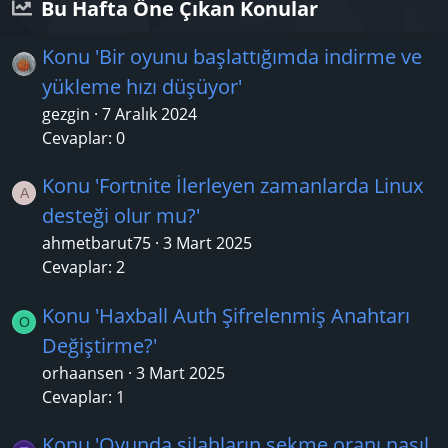
Bu Hafta Öne Çıkan Konular
Konu 'Bir oyunu başlattığımda indirme ve
yükleme hızı düşüyor'
gezgin
7 Aralık 2024
Cevaplar: 0
Konu 'Fortnite İlerleyen zamanlarda Linux
A
desteği olur mu?'
ahmetbarut75
3 Mart 2025
Cevaplar: 2
Konu 'Haxball Auth Şifrelenmiş Anahtarı
O
Değiştirme?'
orhaansen
3 Mart 2025
Cevaplar: 1
Konu 'Oyunda silahların sekme oranı nasıl