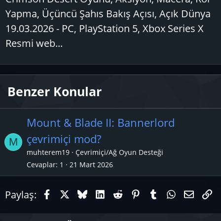
Yapma, Üçüncü Şahıs Bakış Açısı, Açık Dünya
19.03.2026 - PC, PlayStation 5, Xbox Series X
Resmi web...
Benzer Konular
Mount & Blade II: Bannerlord
çevrimiçi mod?
M
muhterem19
Çevrimiçi/Ağ Oyun Desteği
Cevaplar
1
21 Mart 2026
Facebook
X (Twitter)
Bluesky
LinkedIn
Reddit
Pinterest
Tumblr
WhatsAp
E-pos
Li
Paylaş: