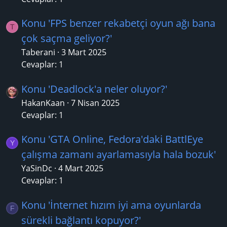
Konu 'FPS benzer rekabetçi oyun ağı bana
T
çok saçma geliyor?'
Taberani
3 Mart 2025
Cevaplar: 1
Konu 'Deadlock'a neler oluyor?'
HakanKaan
7 Nisan 2025
Cevaplar: 1
Konu 'GTA Online, Fedora'daki BattlEye
Y
çalışma zamanı ayarlamasıyla hala bozuk'
YaSinDc
4 Mart 2025
Cevaplar: 1
Konu 'İnternet hızım iyi ama oyunlarda
F
sürekli bağlantı kopuyor?'