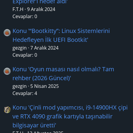
Explorer'ı hedef aldı'
F.T.H
9 Aralık 2024
Cevaplar: 0
Konu '“Bootkitty”: Linux Sistemlerini
Hedefleyen İlk UEFI Bootkit'
gezgin
7 Aralık 2024
Cevaplar: 0
Konu 'Oyun masası nasıl olmalı? Tam
rehber (2026 Güncel)'
gezgin
5 Nisan 2025
Cevaplar: 4
Konu 'Çinli mod yapımcısı, i9-14900HX çipi
ve RTX 4090 grafik kartıyla taşınabilir
bilgisayar üretti'