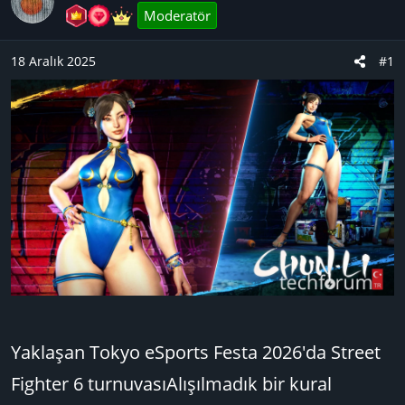
y
a
Moderatör
u
n
B
g
18 Aralık 2025
#1
a
ı
ş
ç
l
t
a
a
t
r
a
i
n
h
i
Yaklaşan Tokyo eSports Festa 2026'da Street
Fighter 6 turnuvasıAlışılmadık bir kural