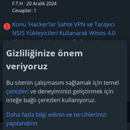
F.T.H
20 Aralık 2024
Cevaplar: 1
Konu 'Hacker'lar Sahte VPN ve Tarayıcı
NSIS Yükleyicileri Kullanarak Winos 4.0
Kötü Amaçlı Yazılımını Dağıtıyor'
TechSpiker
27 Mayıs 2025
Gizliliğinize önem
Cevaplar: 4
veriyoruz
Konu 'Yandex, akıllı hoparlör Station Mini
3'ün satışını başlattı'
Bu sitenin çalışmasını sağlamak için temel
TechSpiker
23 Temmuz 2025
çerezleri
ve deneyiminizi geliştirmek için
Cevaplar: 1
isteğe bağlı çerezleri kullanıyoruz.
Güvenlik Merkezi ve Teknoloji Gündemi
Teknoloji Hab
Daha fazla bilgi edinin ve tercihlerinizi
yapılandırın