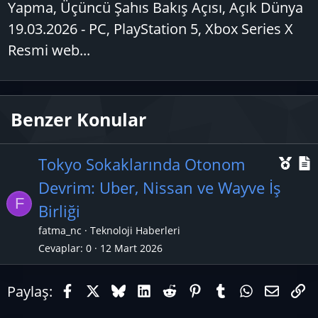
Yapma, Üçüncü Şahıs Bakış Açısı, Açık Dünya
19.03.2026 - PC, PlayStation 5, Xbox Series X
Resmi web...
Benzer Konular
Ö
Tokyo Sokaklarında Otonom
n
Devrim: Uber, Nissan ve Wayve İş
F
e
Birliği
ç
fatma_nc
Teknoloji Haberleri
ı
l
Cevaplar
0
12 Mart 2026
k
Facebook
X (Twitter)
Bluesky
LinkedIn
Reddit
Pinterest
Tumblr
WhatsAp
E-pos
Li
a
Paylaş:
n