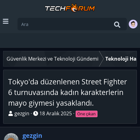
Güvenlik Merkezi ve Teknoloji Gündemi
Teknoloji Hab
Tokyo'da düzenlenen Street Fighter
6 turnuvasında kadın karakterlerin
mayo giymesi yasaklandı.
K
B
gezgin
18 Aralık 2025
Öne çıkan
o
a
n
ş
gezgin
u
l