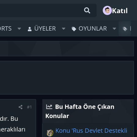
Katıl
ORTS
ÜYELER
OYUNLAR
B
Bu Hafta Öne Çıkan
#1
Konular
dır. Bu
eraklıları
Konu 'Rus Devlet Destekli