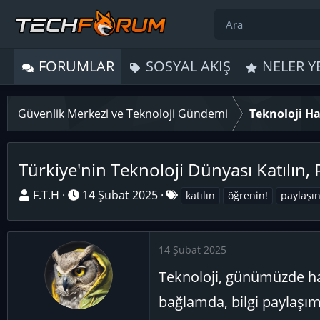
FORUMLAR
SOSYAL AKIŞ
NELER Y
Güvenlik Merkezi ve Teknoloji Gündemi
Teknoloji Ha
Türkiye'nin Teknoloji Dünyası Katılın, 
K
B
E
F.T.H
14 Şubat 2025
katılın
öğrenin!
paylaşı
o
a
t
n
ş
i
u
l
k
14 Şubat 2025
y
a
e
Teknoloji, günümüzde ha
u
n
t
B
g
l
bağlamda, bilgi paylaşımı
a
ı
e