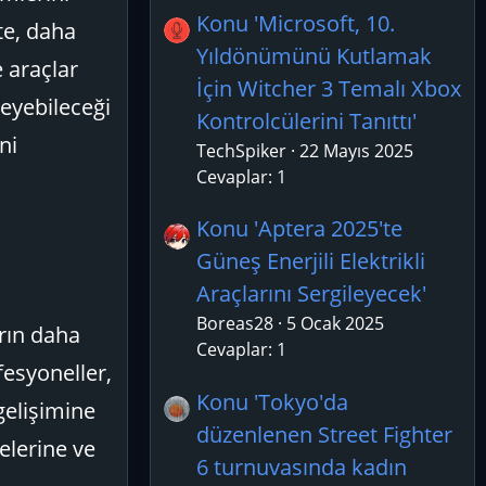
Konu 'Microsoft, 10.
te, daha
Yıldönümünü Kutlamak
e araçlar
İçin Witcher 3 Temalı Xbox
leyebileceği
Kontrolcülerini Tanıttı'
ni
TechSpiker
22 Mayıs 2025
Cevaplar: 1
Konu 'Aptera 2025'te
Güneş Enerjili Elektrikli
Araçlarını Sergileyecek'
Boreas28
5 Ocak 2025
arın daha
Cevaplar: 1
fesyoneller,
Konu 'Tokyo'da
gelişimine
düzenlenen Street Fighter
melerine ve
6 turnuvasında kadın