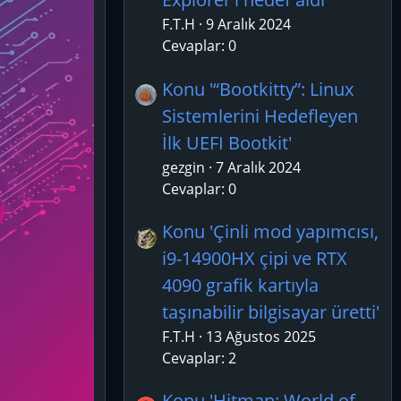
F.T.H
9 Aralık 2024
Cevaplar: 0
Konu '“Bootkitty”: Linux
Sistemlerini Hedefleyen
İlk UEFI Bootkit'
gezgin
7 Aralık 2024
Cevaplar: 0
Konu 'Çinli mod yapımcısı,
i9-14900HX çipi ve RTX
4090 grafik kartıyla
taşınabilir bilgisayar üretti'
F.T.H
13 Ağustos 2025
Cevaplar: 2
Konu 'Hitman: World of