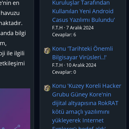
Kuruluşlar Tarafından
e'nin en
Kullanılan Yeni Android
i havuzu
Casus Yazılımı Bulundu'
maktadır.
F.T.H
7 Aralık 2024
landa bilgi
Cevaplar: 6
um,
Konu 'Tarihteki Önemli
ile ilgili
Bilgisayar Virüsleri..!'
etkileşimi
F.T.H
10 Aralık 2024
Cevaplar: 0
Konu 'Kuzey Koreli Hacker
Grubu Güney Kore'nin
dijital altyapısına RokRAT
kötü amaçlı yazılımını
yükleyerek Internet
Explorer'ı hedef aldı'