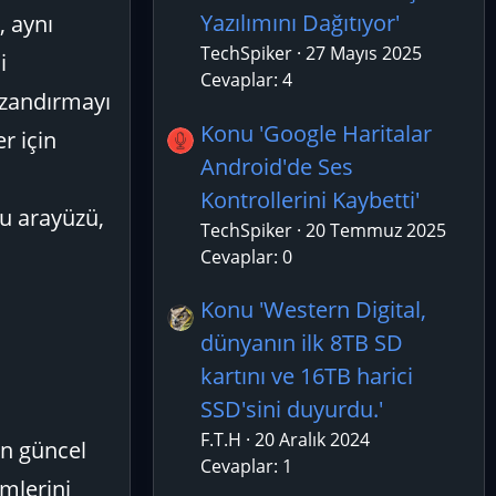
Yazılımını Dağıtıyor'
, aynı
TechSpiker
27 Mayıs 2025
i
Cevaplar: 4
kazandırmayı
Konu 'Google Haritalar
r için
Android'de Ses
Kontrollerini Kaybetti'
tu arayüzü,
TechSpiker
20 Temmuz 2025
Cevaplar: 0
Konu 'Western Digital,
dünyanın ilk 8TB SD
kartını ve 16TB harici
SSD'sini duyurdu.'
F.T.H
20 Aralık 2024
en güncel
Cevaplar: 1
imlerini