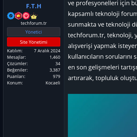
ve profesyonelleri için b
ş
ç
r
F.T.H
l
t
kapsamlı teknoloji foruml
a
a
techforum.tr
sunmakta ve teknoloji d
t
r
Yönetici
a
i
techforum.tr, teknoloji, 
n
h
Site Yönetimi
alışverişi yapmak isteyen
i
Katılım
7 Aralık 2024
kullanıcıların sorularını
Mesajlar
1,460
Çözümler
34
en son gelişmeleri tartış
Beğeniler
3,387
Puanları
979
artırarak, topluluk oluş
Konum
Kocaeli