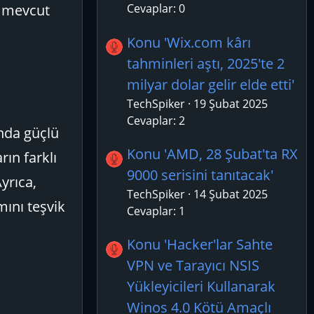
r, mevcut
Cevaplar: 0
Konu 'Wix.com kârı
tahminleri aştı, 2025'te 2
milyar dolar gelir elde etti'
TechSpiker
19 Şubat 2025
Cevaplar: 2
ında güçlü
Konu 'AMD, 28 Şubat'ta RX
rın farklı
9000 serisini tanıtacak'
Ayrıca,
TechSpiker
14 Şubat 2025
mını teşvik
Cevaplar: 1
Konu 'Hacker'lar Sahte
VPN ve Tarayıcı NSIS
Yükleyicileri Kullanarak
Winos 4.0 Kötü Amaçlı