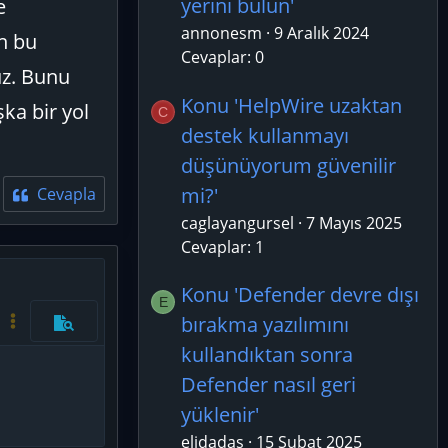
yerini bulun'
e
annonesm
9 Aralık 2024
ın bu
Cevaplar: 0
uz. Bunu
Konu 'HelpWire uzaktan
ka bir yol
C
destek kullanmayı
düşünüyorum güvenilir
mi?'
Cevapla
caglayangursel
7 Mayıs 2025
Cevaplar: 1
azla seçenek…
Konu 'Defender devre dışı
E
bırakma yazılımını
Kod aç/kapat
Daha fazla seçenek…
Önizleme
kullandıktan sonra
Defender nasıl geri
yüklenir'
elidadas
15 Şubat 2025