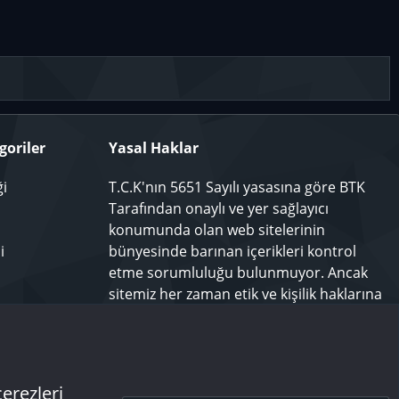
goriler
Yasal Haklar
ği
T.C.K'nın 5651 Sayılı yasasına göre BTK
Tarafından onaylı ve yer sağlayıcı
konumunda olan web sitelerinin
i
bünyesinde barınan içerikleri kontrol
etme sorumluluğu bulunmuyor. Ancak
sitemiz her zaman etik ve kişilik haklarına
saygılı olmayı bir ilke edinmiş olup,
rahatsız olduğunuz bir içeriği
techforum.tr yönetimine bildiriniz.
çerezleri