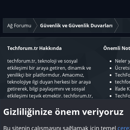
Ağ Forumu
Güvenlik ve Güvenlik Duvarları
Techforum.tr Hakkında
Önemli Not
techforum.tr, teknoloji ve sosyal
Neler 
etkileşimi bir araya getiren, dinamik ve
Ücrets
yenilikçi bir platformdur. Amacımız,
TechFo
teknolojiye ilgi duyan herkesi bir araya
techfor
getirerek, bilgi paylaşımını ve sosyal
İfade K
etkileşimi teşvik etmektir. techforum.tr,
TechFo
kullanıcılarına çeşitli konularda içerik
Sponso
Gizliliğinize önem veriyoruz
sunarak, teknoloji dünyasındaki en son
Modera
gelişmeleri takip etme ve öğrenme fırsatı
Makale
sunar.
Bu sitenin çalışmasını sağlamak için temel
çere