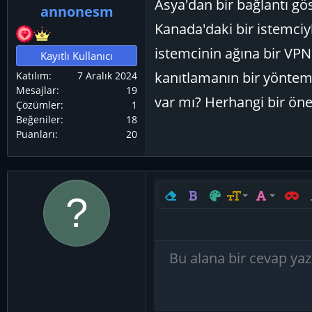
Asya'dan bir bağlantı gö
annonesm
ş
ç
Kanada'daki bir istemciyl
l
t
a
a
istemcinin ağına bir VP
Kayıtlı Kullanıcı
t
r
kanıtlamanın bir yöntem
Katılım
7 Aralık 2024
a
i
Mesajlar
19
n
h
var mı? Herhangi bir öne
Çözümler
1
i
Beğeniler
18
Puanları
20
Biçimlendirmeyi kaldır
Kalın
Metin rengi
Yazı boyutu
Yazı tipi
Satır i
Y
9
Arial
10
Book Antiqua
12
Courier New
Taslağı kaydet
Bu alana bir cevap yazı
Kod
Taslaklar
Spoyler
Alıntı
Tablo ekle
Yatay çizgi 
15
Georgia
Taslağı sil
18
Tahoma