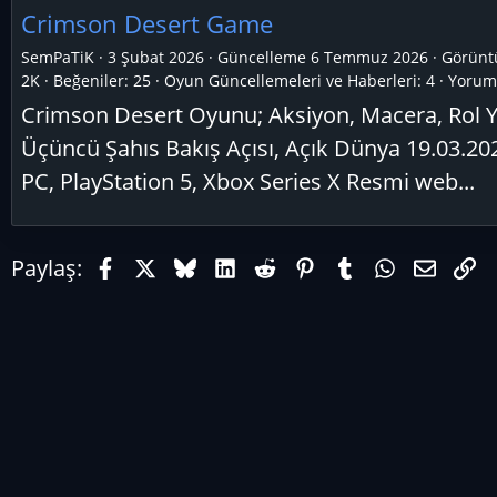
Crimson Desert Game
SemPaTiK
3 Şubat 2026
Güncelleme
6 Temmuz 2026
Görünt
2K
Beğeniler: 25
Oyun Güncellemeleri ve Haberleri:
4
Yoruml
Crimson Desert Oyunu; Aksiyon, Macera, Rol 
Üçüncü Şahıs Bakış Açısı, Açık Dünya 19.03.202
PC, PlayStation 5, Xbox Series X Resmi web...
Facebook
X (Twitter)
Bluesky
LinkedIn
Reddit
Pinterest
Tumblr
WhatsAp
E-pos
Li
Paylaş: