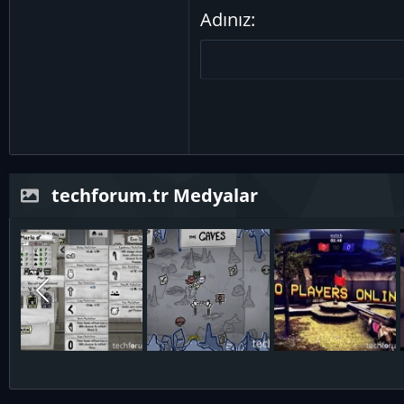
22
Times New Roman
Adınız
26
Trebuchet MS
Verdana
techforum.tr Medyalar