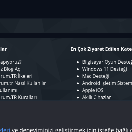
lar
En Çok Ziyaret Edilen Kate
yapıyoruz?
Bilgisayar Oyun Deste
iz Blog Aç
Windows 11 Desteği
rum.TR İlkeleri
Mac Desteği
um.tr Nasıl Kullanılır
Android İşletim Sistem
ullanımı
Apple iOS
rum.TR Kuralları
Akıllı Cihazlar
r ol
Mobil Uygulamalar
tör Başvurusu - Bize Katıl
Laptop Desteği
 Yazarı Başvurusu
Donanım Desteği
zleri
ve deneyiminizi geliştirmek için isteğe bağlı 