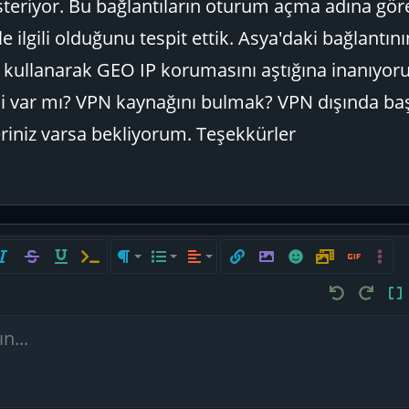
steriyor. Bu bağlantıların oturum açma adına gör
e ilgili olduğunu tespit ettik. Asya'daki bağlantın
N kullanarak GEO IP korumasını aştığına inanıyor
i var mı? VPN kaynağını bulmak? VPN dışında baş
riniz varsa bekliyorum. Teşekkürler
çi spoiler
atık
Üzeri çizik
Altını çiz
Satır içi kod
Paragraf biçimi
List
Hizalama yötemleri
Bağlantı ekle
Resim ekle
İfadeler
Medya
GIF ekle
Daha f
Sola hizala
Normal
Sıralı liste
Geri al
ileri al
BB 
Ortaya hizala
Başlık 1
Sırasız liste
n...
Sağa hizala
ekle
Girinti
Başlık 2
Metni yana yasla
Çıkıntı
Başlık 3