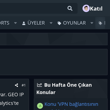
Katıl
ORTS
ÜYELER
OYUNLAR
B
Bu Hafta Öne Çıkan
#1
Konular
var. GEO IP
lytics'te
Konu 'VPN bağlantısının
A