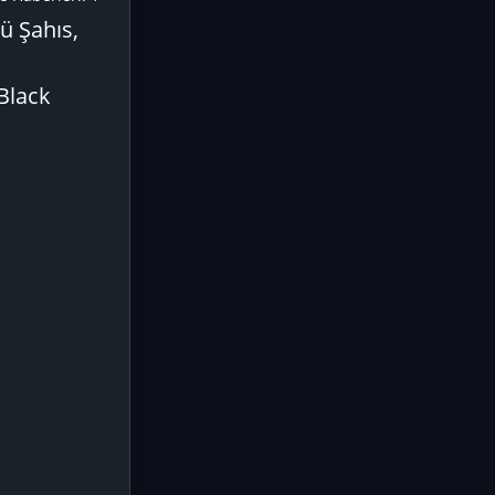
ü Şahıs,
 Black