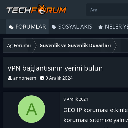
FORUMLAR
SOSYAL AKIŞ
NELER Y
Ağ Forumu
Güvenlik ve Güvenlik Duvarları
VPN bağlantısının yerini bulun
K
B
annonesm
9 Aralık 2024
o
a
n
ş
u
l
9 Aralık 2024
A
y
a
GEO IP koruması etkinleş
u
n
B
g
koruması sitemize yalnızc
a
ı