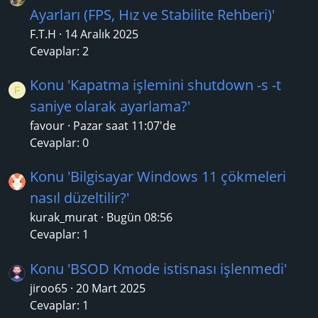
Ayarları (FPS, Hız ve Stabilite Rehberi)'
F.T.H
14 Aralık 2025
Cevaplar: 2
Konu 'Kapatma işlemini shutdown -s -t
F
saniye olarak ayarlama?'
favour
Pazar saat 11:07'de
Cevaplar: 0
Konu 'Bilgisayar Windows 11 çökmeleri
nasıl düzeltilir?'
kurak_murat
Bugün 08:56
Cevaplar: 1
Konu 'BSOD Kmode istisnası işlenmedi'
jiroo65
20 Mart 2025
Cevaplar: 1