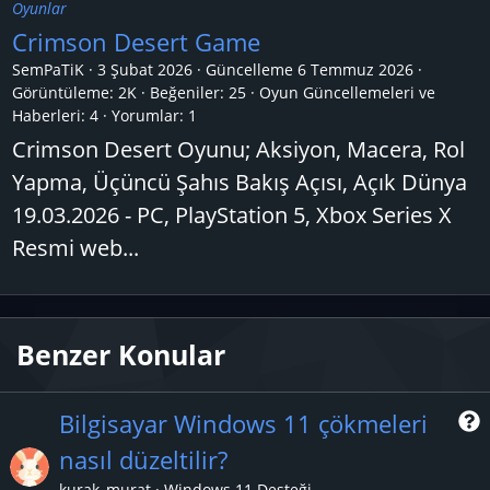
Oyunlar
Crimson Desert Game
SemPaTiK
3 Şubat 2026
Güncelleme
6 Temmuz 2026
Görüntüleme: 2K
Beğeniler: 25
Oyun Güncellemeleri ve
Haberleri:
4
Yorumlar:
1
Crimson Desert Oyunu; Aksiyon, Macera, Rol
Yapma, Üçüncü Şahıs Bakış Açısı, Açık Dünya
19.03.2026 - PC, PlayStation 5, Xbox Series X
Resmi web...
Benzer Konular
Bilgisayar Windows 11 çökmeleri
nasıl düzeltilir?
r
kurak_murat
Windows 11 Desteği