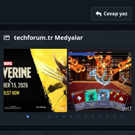
26
Trebuchet MS
Verdana
Cevap yaz
techforum.tr Medyalar