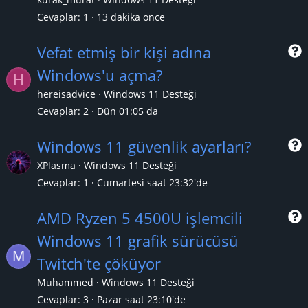
Cevaplar
1
13 dakika önce
Vefat etmiş bir kişi adına
Windows'u açma?
H
r
hereisadvice
Windows 11 Desteği
Cevaplar
2
Dün 01:05 da
Windows 11 güvenlik ayarları?
XPlasma
Windows 11 Desteği
Cevaplar
1
Cumartesi saat 23:32'de
r
AMD Ryzen 5 4500U işlemcili
Windows 11 grafik sürücüsü
M
r
Twitch'te çöküyor
Muhammed
Windows 11 Desteği
Cevaplar
3
Pazar saat 23:10'de