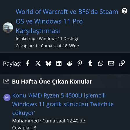
World of Warcraft ve BF6'da Steam
OS ve Windows 11 Pro
r
Karşılaştırması
felaketrap
Windows 11 Desteği
Cevaplar
1
Cuma saat 18:38'de
Facebook
X (Twitter)
Bluesky
LinkedIn
Reddit
Pinterest
Tumblr
WhatsAp
E-pos
Li
Paylaş:
Bu Hafta Öne Çıkan Konular
Konu 'AMD Ryzen 5 4500U işlemcili
M
Windows 11 grafik sürücüsü Twitch'te
çöküyor'
Muhammed
Cuma saat 12:40'de
Cevaplar: 3