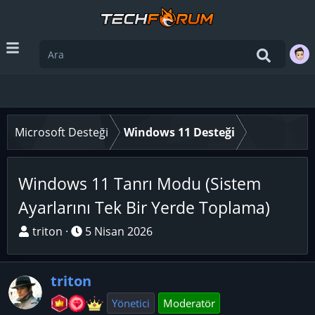
Microsoft Desteği
Windows 11 Desteği
Windows 11 Tanrı Modu (Sistem
Ayarlarını Tek Bir Yerde Toplama)
K
B
triton
5 Nisan 2026
o
a
n
ş
triton
u
l
y
a
Yönetici
Moderatör