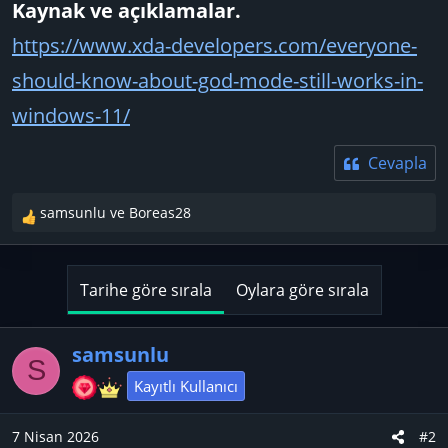
Kaynak ve açıklamalar.
https://www.xda-developers.com/everyone-
should-know-about-god-mode-still-works-in-
windows-11/
Cevapla
samsunlu
ve
Boreas28
T
e
p
k
Tarihe göre sırala
Oylara göre sırala
i
l
e
samsunlu
S
r
Kayıtlı Kullanıcı
:
7 Nisan 2026
#2