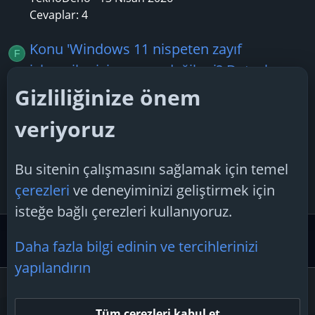
Cevaplar: 4
Konu 'Windows 11 nispeten zayıf
F
işlemciler için uygun değil mi? Detaylı
Cevap ve Öneriler'
Gizliliğinize önem
febboi
20 Ekim 2025
veriyoruz
Cevaplar: 2
Konu 'Windows 11 Performansı?'
Bu sitenin çalışmasını sağlamak için temel
W
WebCiGo
26 Temmuz 2026
çerezleri
ve deneyiminizi geliştirmek için
Cevaplar: 1
isteğe bağlı çerezleri kullanıyoruz.
Microsoft Desteği
Windows 11 Desteği
Daha fazla bilgi edinin ve tercihlerinizi
yapılandırın
Çerezler
Tüm çerezleri kabul et