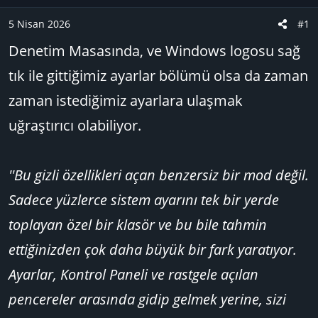
u
n
B
g
5 Nisan 2026
#1
a
ı
Denetim Masasında, ve Windows logosu sağ
ş
ç
l
t
tık ile gittiğimiz ayarlar bölümü olsa da zaman
a
a
zaman istediğimiz ayarlara ulaşmak
t
r
a
i
uğraştırıcı olabiliyor.
n
h
i
''Bu gizli özellikleri açan benzersiz bir mod değil.
Sadece yüzlerce sistem ayarını tek bir yerde
toplayan özel bir klasör ve bu bile tahmin
ettiğinizden çok daha büyük bir fark yaratıyor.
Ayarlar, Kontrol Paneli ve rastgele açılan
pencereler arasında gidip gelmek yerine, sizi