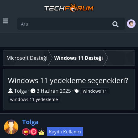
Microsoft Desteği
Windows 11 Desteği
Windows 11 yedekleme seçenekleri?
K
B
E
Tolga
3 Haziran 2025
windows 11
o
a
t
windows 11 yedekleme
n
ş
i
u
l
k
y
a
e
Tolga
u
n
t
Kayıtlı Kullanıcı
B
g
l