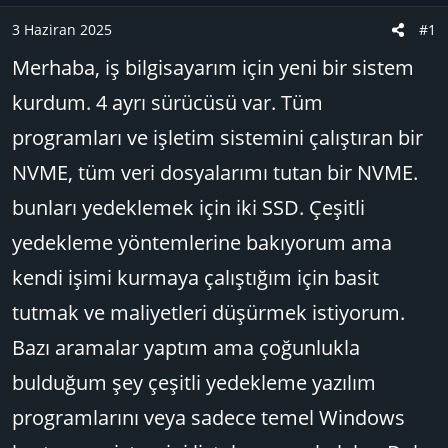
a
ı
e
3 Haziran 2025
#1
ş
ç
r
l
t
Merhaba, iş bilgisayarım için yeni bir sistem
a
a
kurdum. 4 ayrı sürücüsü var. Tüm
t
r
a
i
programları ve işletim sistemini çalıştıran bir
n
h
NVME, tüm veri dosyalarımı tutan bir NVME.
i
bunları yedeklemek için iki SSD. Çeşitli
yedekleme yöntemlerine bakıyorum ama
kendi işimi kurmaya çalıştığım için basit
tutmak ve maliyetleri düşürmek istiyorum.
Bazı aramalar yaptım ama çoğunlukla
bulduğum şey çeşitli yedekleme yazılım
programlarını veya sadece temel Windows