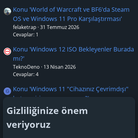
Konu 'World of Warcraft ve BF6'da Steam
OS ve Windows 11 Pro Karşılaştırması'
felaketrap
31 Temmuz 2026
Cevaplar: 1
Konu 'Windows 12 ISO Bekleyenler Burada
mı?'
TeknoDeno
13 Nisan 2026
Cevaplar: 4
Konu 'Windows 11 "Cihazınız Çevrimdışı"
G
hatası giriş yapamıyorum?'
geser22
3 Temmuz 2026
Gizliliğinize önem
Cevaplar: 1
veriyoruz
Konu 'Windows 11’de kapatılması gereken
Y