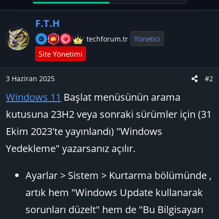
l
e
F.T.H
r
Yönetici
techforum.tr
:
Site Yönetimi
3 Haziran 2025
#2
Windows 11
Başlat menüsünün arama
kutusuna 23H2 veya sonraki sürümler için (31
Ekim 2023'te yayınlandı) "Windows
Yedekleme" yazarsanız açılır.
Ayarlar > Sistem > Kurtarma bölümünde ,
artık hem "Windows Update kullanarak
sorunları düzelt" hem de "Bu Bilgisayarı