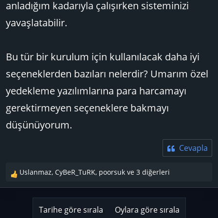
anladığım kadarıyla çalışırken sisteminizi
yavaşlatabilir.
Bu tür bir kurulum için kullanılacak daha iyi
seçeneklerden bazıları nelerdir? Umarım özel
yedekleme yazılımlarına para harcamayı
gerektirmeyen seçeneklere bakmayı
düşünüyorum.
Cevapla
Uslanmaz
,
CyBeR_TuRK
,
poorsuk
ve 3 diğerleri
T
e
p
k
Tarihe göre sırala
Oylara göre sırala
i