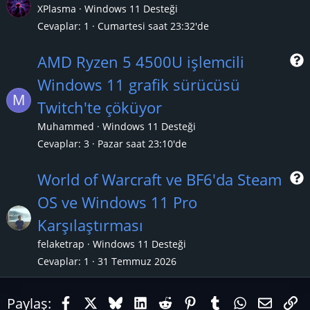
XPlasma
Windows 11 Desteği
Cevaplar
1
Cumartesi saat 23:32'de
r
AMD Ryzen 5 4500U işlemcili
Windows 11 grafik sürücüsü
M
r
Twitch'te çöküyor
Muhammed
Windows 11 Desteği
Cevaplar
3
Pazar saat 23:10'de
World of Warcraft ve BF6'da Steam
OS ve Windows 11 Pro
r
Karşılaştırması
felaketrap
Windows 11 Desteği
Cevaplar
1
31 Temmuz 2026
Facebook
X (Twitter)
Bluesky
LinkedIn
Reddit
Pinterest
Tumblr
WhatsAp
E-pos
Li
Paylaş: