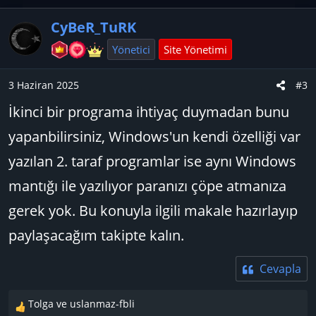
y
o
k
l
w
i
CyBeR_TuRK
l
a
n
e
v
Yönetici
Site Yönetimi
r
o
:
t
3 Haziran 2025
#3
e
İkinci bir programa ihtiyaç duymadan bunu
yapanbilirsiniz, Windows'un kendi özelliği var
yazılan 2. taraf programlar ise aynı Windows
mantığı ile yazılıyor paranızı çöpe atmanıza
gerek yok. Bu konuyla ilgili makale hazırlayıp
paylaşacağım takipte kalın.
Cevapla
Tolga
ve
uslanmaz-fbli
T