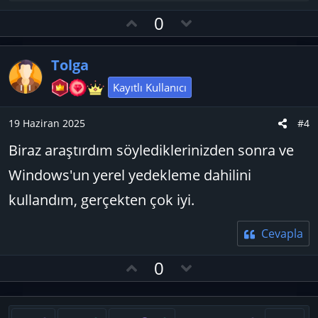
e
O
D
0
p
y
o
k
l
w
i
Tolga
l
a
n
e
v
Kayıtlı Kullanıcı
r
o
:
t
19 Haziran 2025
#4
e
Biraz araştırdım söylediklerinizden sonra ve
Windows'un yerel yedekleme dahilini
kullandım, gerçekten çok iyi.
Cevapla
O
D
0
y
o
l
w