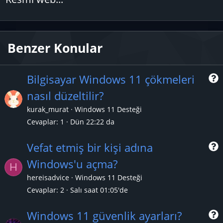
Benzer Konular
Bilgisayar Windows 11 çökmeleri
nasıl düzeltilir?
r
kurak_murat
Windows 11 Desteği
Cevaplar
1
Dün 22:22 da
Vefat etmiş bir kişi adına
Windows'u açma?
H
r
hereisadvice
Windows 11 Desteği
Cevaplar
2
Salı saat 01:05'de
Windows 11 güvenlik ayarları?