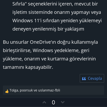
Sıfırla" seçeneklerini içeren, mevcut bir
işletim sisteminde onarım yapmayı veya
Windows 11'i sıfırdan yeniden yüklemeyi
deneyen yenilenmiş bir yaklaşım
Bu unsurlar OneDrive'ın doğru kullanımıyla
birleştirilirse, Windows yedekleme, geri
yükleme, onarım ve kurtarma görevlerinin
tamamını kapsayabilir.
Cevapla
Tolga
,
poorsuk
ve
uslanmaz-fbli
T
e
O
D
0
p