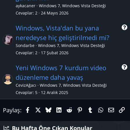
aykacaner
Windows 7, Windows Vista Desteği
Cevaplar
2
24 Mayıs 2026
Windows, Vista'dan bu yana
neredeyse hiç geliştirilmedi mi?
r
Sondarbe
Windows 7, Windows Vista Desteği
Cevaplar
2
17 Şubat 2026
Yeni Windows 7 kurdum video
düzenleme daha yavaş
r
CevizAğacı
Windows 7, Windows Vista Desteği
Cevaplar
5
12 Aralık 2025
Facebook
X (Twitter)
Bluesky
LinkedIn
Reddit
Pinterest
Tumblr
WhatsAp
E-pos
Li
Paylaş:
Bu Hafta Öne Çıkan Konular