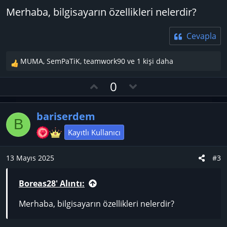
Merhaba, bilgisayarın özellikleri nelerdir?
Cevapla
MUMA
,
SemPaTiK
,
teamwork90
ve 1 kişi daha
T
e
O
D
0
p
y
o
k
l
w
i
bariserdem
l
a
n
B
e
v
Kayıtlı Kullanıcı
r
o
:
t
13 Mayıs 2025
#3
e
Boreas28' Alıntı:
Merhaba, bilgisayarın özellikleri nelerdir?