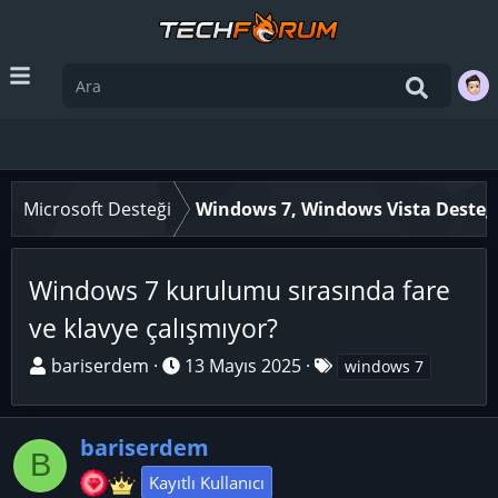
Microsoft Desteği
Windows 7, Windows Vista Desteğ
Windows 7 kurulumu sırasında fare
ve klavye çalışmıyor?
K
B
E
bariserdem
13 Mayıs 2025
windows 7
o
a
t
n
ş
i
u
bariserdem
l
k
B
y
a
e
Kayıtlı Kullanıcı