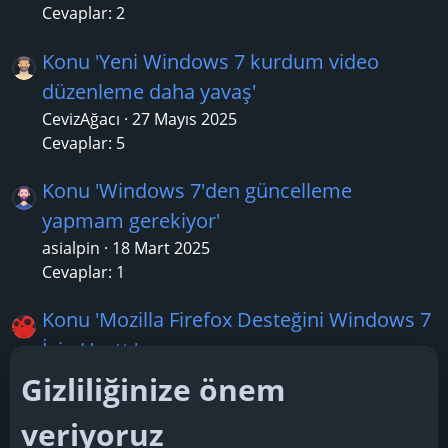
Cevaplar: 2
Konu 'Yeni Windows 7 kurdum video
düzenleme daha yavaş'
CevizAğacı
27 Mayıs 2025
Cevaplar: 5
Konu 'Windows 7'den güncelleme
yapmam gerekiyor'
asialpin
18 Mart 2025
Cevaplar: 1
Konu 'Mozilla Firefox Desteğini Windows 7
İçin Uzattı'
erdalatas
25 Aralık 2024
Gizliliğinize önem
Cevaplar: 1
veriyoruz