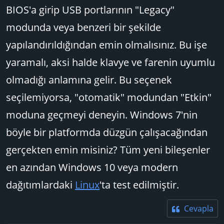
SSD 1TB (Windows 11): Crucial T500 SSD 1TB
BIOS'a girip USB portlarının "Legacy"
SSD 2TB (Oyun için): WD_BLACK NVMe SSD
modunda veya benzeri bir şekilde
yapılandırıldığından emin olmalısınız. Bu işe
yaramalı, aksi halde klavye ve farenin uyumlu
olmadığı anlamına gelir. Bu seçenek
seçilemiyorsa, "otomatik" modundan "Etkin"
moduna geçmeyi deneyin. Windows 7'nin
böyle bir platformda düzgün çalışacağından
gerçekten emin misiniz? Tüm yeni bileşenler
en azından Windows 10 veya modern
dağıtımlardaki
Linux
'ta test edilmiştir.
Cevapla