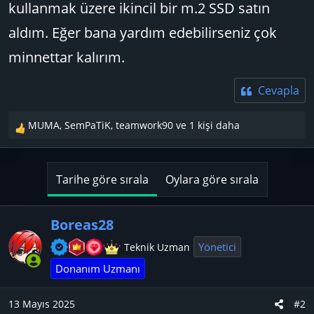
kullanmak üzere ikincil bir m.2 SSD satın
aldım. Eğer bana yardım edebilirseniz çok
minnettar kalırım.
Cevapla
MUMA
,
SemPaTiK
,
teamwork90
ve 1 kişi daha
T
e
p
k
Tarihe göre sırala
Oylara göre sırala
i
l
e
Boreas28
r
Yönetici
Teknik Uzman
:
Donanım Uzmanı
13 Mayıs 2025
#2