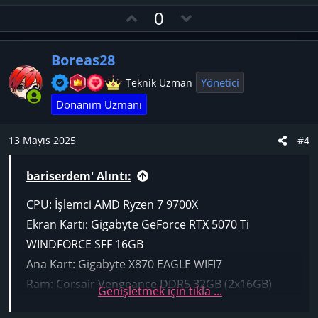
e
O
D
0
p
y
o
k
l
w
i
Boreas28
l
a
n
e
v
Yönetici
Teknik Uzman
r
o
Donanım Uzmanı
:
t
e
13 Mayıs 2025
#4
bariserdem' Alıntı:
CPU: İşlemci AMD Ryzen 7 9700X
Ekran Kartı: Gigabyte GeForce RTX 5070 Ti
WINDFORCE SFF 16GB
Ana Kart: Gigabyte X870 EAGLE WIFI7
Ram: Corsair Vengeance DDR5 32GB (2x16GB)
Genişletmek için tıkla ...
Soğutucu: Thermalright Phantom Spirit 120 EVO