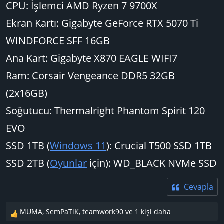
CPU: İşlemci AMD Ryzen 7 9700X
Ekran Kartı: Gigabyte GeForce RTX 5070 Ti
WINDFORCE SFF 16GB
Ana Kart: Gigabyte X870 EAGLE WIFI7
Ram: Corsair Vengeance DDR5 32GB
(2x16GB)
Soğutucu: Thermalright Phantom Spirit 120
EVO
SSD 1TB (
Windows 11
): Crucial T500 SSD 1TB
SSD 2TB (
Oyunlar
için): WD_BLACK NVMe SSD
Cevapla
MUMA
,
SemPaTiK
,
teamwork90
ve 1 kişi daha
T