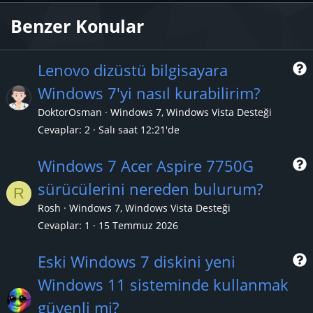
Benzer Konular
Lenovo dizüstü bilgisayara
Windows 7'yi nasıl kurabilirim?
r
DoktorOsman
Windows 7, Windows Vista Desteği
Cevaplar
2
Salı saat 12:21'de
Windows 7 Acer Aspire 7750G
sürücülerini nereden bulurum?
R
r
Rosh
Windows 7, Windows Vista Desteği
Cevaplar
1
15 Temmuz 2026
Eski Windows 7 diskini yeni
Windows 11 sisteminde kullanmak
r
güvenli mi?