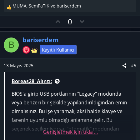
MUMA
,
SemPaTiK
ve
bariserdem
T
e
O
D
0
p
y
o
k
l
w
i
bariserdem
l
a
n
B
e
v
Kayıtlı Kullanıcı
r
o
:
t
13 Mayıs 2025
#5
e
Boreas28' Alıntı:
BIOS'a girip USB portlarının "Legacy" modunda
veya benzeri bir şekilde yapılandırıldığından emin
olmalısınız. Bu işe yaramalı, aksi halde klavye ve
farenin uyumlu olmadığı anlamına gelir. Bu
seçenek seçilemiyorsa, "otomatik" modundan
Genişletmek için tıkla ...
"Etkin" moduna geçmeyi deneyin. Windows 7'nin