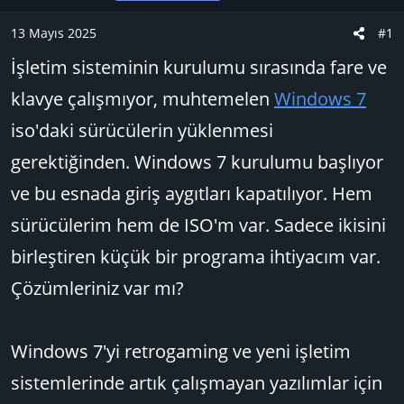
u
n
t
B
g
l
13 Mayıs 2025
#1
a
ı
e
İşletim sisteminin kurulumu sırasında fare ve
ş
ç
r
l
t
klavye çalışmıyor, muhtemelen
Windows 7
a
a
iso'daki sürücülerin yüklenmesi
t
r
a
i
gerektiğinden. Windows 7 kurulumu başlıyor
n
h
ve bu esnada giriş aygıtları kapatılıyor. Hem
i
sürücülerim hem de ISO'm var. Sadece ikisini
birleştiren küçük bir programa ihtiyacım var.
Çözümleriniz var mı?
Windows 7'yi retrogaming ve yeni işletim
sistemlerinde artık çalışmayan yazılımlar için