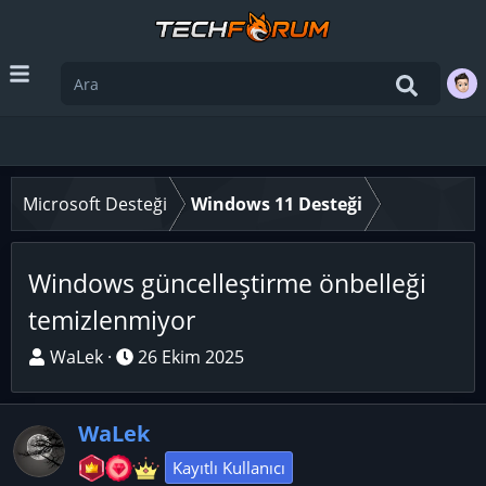
Microsoft Desteği
Windows 11 Desteği
Windows güncelleştirme önbelleği
temizlenmiyor
K
B
WaLek
26 Ekim 2025
o
a
n
ş
WaLek
u
l
y
a
Kayıtlı Kullanıcı