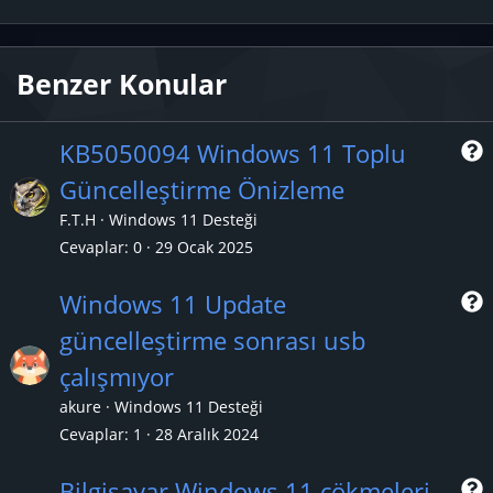
Benzer Konular
KB5050094 Windows 11 Toplu
Güncelleştirme Önizleme
r
F.T.H
Windows 11 Desteği
Cevaplar
0
29 Ocak 2025
Windows 11 Update
güncelleştirme sonrası usb
r
çalışmıyor
akure
Windows 11 Desteği
Cevaplar
1
28 Aralık 2024
Bilgisayar Windows 11 çökmeleri