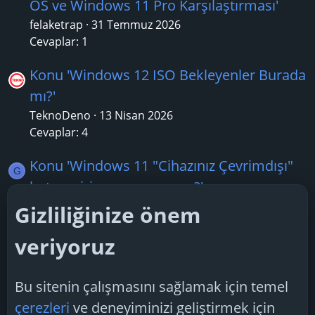
OS ve Windows 11 Pro Karşılaştırması'
felaketrap
31 Temmuz 2026
Cevaplar: 1
Konu 'Windows 12 ISO Bekleyenler Burada
mı?'
TeknoDeno
13 Nisan 2026
Cevaplar: 4
Konu 'Windows 11 "Cihazınız Çevrimdışı"
G
hatası giriş yapamıyorum?'
geser22
3 Temmuz 2026
Gizliliğinize önem
Cevaplar: 1
veriyoruz
Konu 'Windows 11’de kapatılması gereken
Y
servisler neler?'
Bu sitenin çalışmasını sağlamak için temel
YErdogan
27 Şubat 2026
çerezleri
ve deneyiminizi geliştirmek için
Cevaplar: 1