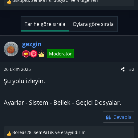
üsküplü
,
SemPaTiK
,
dosyaCı
ve 4 diğerleri
T
e
p
k
Tarihe göre sırala
Oylara göre sırala
i
l
e
gezgin
r
Moderatör
:
26 Ekim 2025
#2
Şu yolu izleyin.
Ayarlar - Sistem - Bellek - Geçici Dosyalar.
Cevapla
Boreas28
,
SemPaTiK
ve
erayyildirim
T