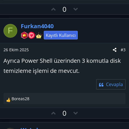
e
O
D
0
p
y
o
k
l
w
i
Furkan4040
l
a
n
F
e
v
Kayıtlı Kullanıcı
r
o
:
t
26 Ekim 2025
#3
e
Ayrıca Power Shell üzerinden 3 komutla disk
temizleme işlemi de mevcut.
Cevapla
Boreas28
T
e
O
D
0
p
y
o
k
l
w
i