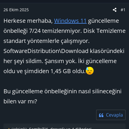
u
n
B
g
26 Ekim 2025
#1
a
ı
Herkese merhaba,
Windows 11
güncelleme
ş
ç
l
t
önbelleği 7/24 temizlenmiyor. Disk Temizleme
a
a
standart yöntemlerle çalışmıyor.
t
r
a
i
SoftwareDistribution\Download klasöründeki
n
h
her şeyi sildim. Şansım yok. İki güncelleme
i
oldu ve şimdiden 1,45 GB oldu.
Bu güncelleme önbelleğinin nasıl silineceğini
bilen var mı?
Cevapla