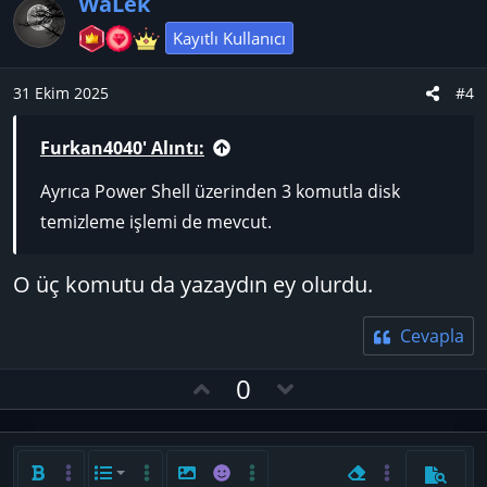
WaLek
l
a
n
e
v
Kayıtlı Kullanıcı
r
o
:
t
31 Ekim 2025
#4
e
Furkan4040' Alıntı:
Ayrıca Power Shell üzerinden 3 komutla disk
temizleme işlemi de mevcut.
O üç komutu da yazaydın ey olurdu.
Cevapla
O
D
0
y
o
l
w
a
n
Kalın
Daha fazla seçenek…
List
Daha fazla seçenek…
Resim ekle
İfadeler
Daha fazla seçenek…
Biçimlendirmeyi ka
Daha fazla seç
Önizlem