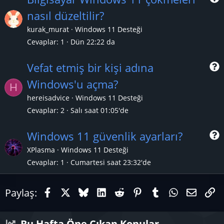
nasıl düzeltilir?
r
kurak_murat
Windows 11 Desteği
Cevaplar
1
Dün 22:22 da
Vefat etmiş bir kişi adına
Windows'u açma?
H
r
hereisadvice
Windows 11 Desteği
Cevaplar
2
Salı saat 01:05'de
Windows 11 güvenlik ayarları?
XPlasma
Windows 11 Desteği
Cevaplar
1
Cumartesi saat 23:32'de
r
Facebook
X (Twitter)
Bluesky
LinkedIn
Reddit
Pinterest
Tumblr
WhatsAp
E-pos
Li
Paylaş:
Bu Hafta Öne Çıkan Konular