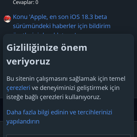
Cevaplar: 0
Konu 'Apple, en son iOS 18.3 beta
sürümündeki haberler için bildirim
özetlerini duraklatıyor'
Boreas28
17 Ocak 2025
Gizliliğinize önem
Cevaplar: 3
veriyoruz
Konu 'Yandex, akıllı hoparlör Station Mini
3'ün satışını başlattı'
Bu sitenin çalışmasını sağlamak için temel
TechSpiker
23 Temmuz 2025
çerezleri
ve deneyiminizi geliştirmek için
Cevaplar: 1
isteğe bağlı çerezleri kullanıyoruz.
Güvenlik Merkezi ve Teknoloji Gündemi
Teknoloji Hab
Daha fazla bilgi edinin ve tercihlerinizi
yapılandırın
Çerezler