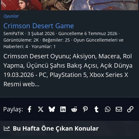
Oyunlar
Crimson Desert Game
SemPaTiK
3 Şubat 2026
Güncelleme
6 Temmuz 2026
Görüntüleme: 2K
Beğeniler: 25
Oyun Güncellemeleri ve
Haberleri:
4
Yorumlar:
1
Crimson Desert Oyunu; Aksiyon, Macera, Rol
Yapma, Üçüncü Şahıs Bakış Açısı, Açık Dünya
19.03.2026 - PC, PlayStation 5, Xbox Series X
Resmi web...
Facebook
X (Twitter)
Bluesky
LinkedIn
Reddit
Pinterest
Tumblr
WhatsAp
E-pos
Li
Paylaş:
Bu Hafta Öne Çıkan Konular