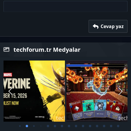
22
Times New Roman
26
Trebuchet MS
Verdana
Cevap yaz
techforum.tr Medyalar