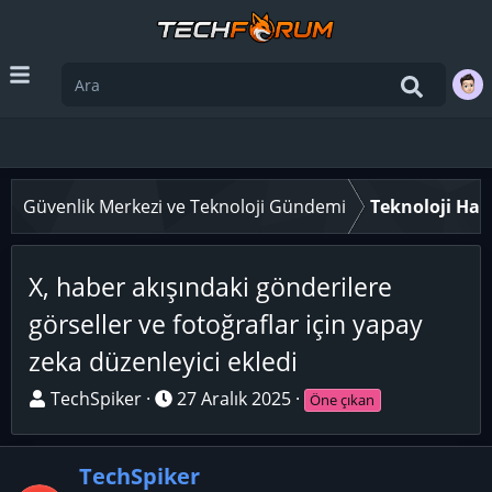
Güvenlik Merkezi ve Teknoloji Gündemi
Teknoloji Hab
X, haber akışındaki gönderilere
görseller ve fotoğraflar için yapay
zeka düzenleyici ekledi
K
B
TechSpiker
27 Aralık 2025
Öne çıkan
o
a
n
ş
TechSpiker
u
l