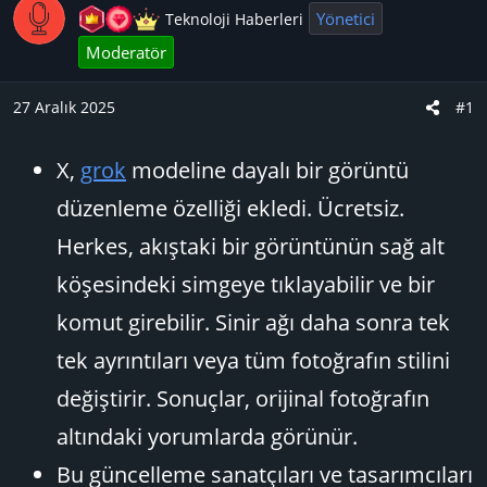
y
a
Yönetici
Teknoloji Haberleri
u
n
Moderatör
B
g
a
ı
27 Aralık 2025
#1
ş
ç
l
t
a
X,
grok
modeline dayalı bir görüntü
a
t
r
düzenleme özelliği ekledi. Ücretsiz.
a
i
Herkes, akıştaki bir görüntünün sağ alt
n
h
i
köşesindeki simgeye tıklayabilir ve bir
komut girebilir. Sinir ağı daha sonra tek
tek ayrıntıları veya tüm fotoğrafın stilini
değiştirir. Sonuçlar, orijinal fotoğrafın
altındaki yorumlarda görünür.
Bu güncelleme sanatçıları ve tasarımcıları