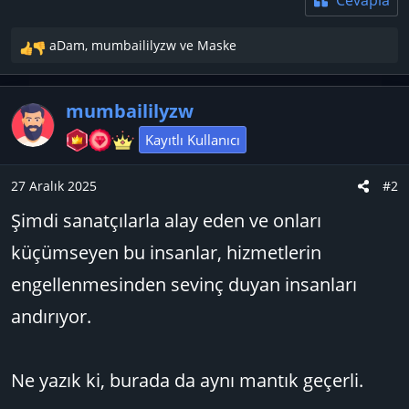
aDam
,
mumbaililyzw
ve
Maske
T
e
p
mumbaililyzw
k
i
Kayıtlı Kullanıcı
l
e
27 Aralık 2025
#2
r
:
Şimdi sanatçılarla alay eden ve onları
küçümseyen bu insanlar, hizmetlerin
engellenmesinden sevinç duyan insanları
andırıyor.
Ne yazık ki, burada da aynı mantık geçerli.