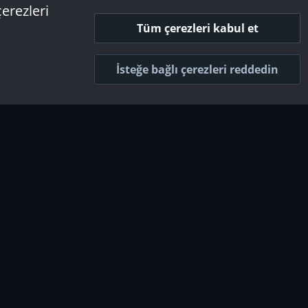
Resim bağlantısını kopyala
çerezleri
Tüm çerezleri kabul et
Resim BB kodunu kopyala
İsteğe bağlı çerezleri reddedin
Küçük resim BB kodunu kopyala
Galeri BB Kodunu kopyala
goriler
Yasal Haklar