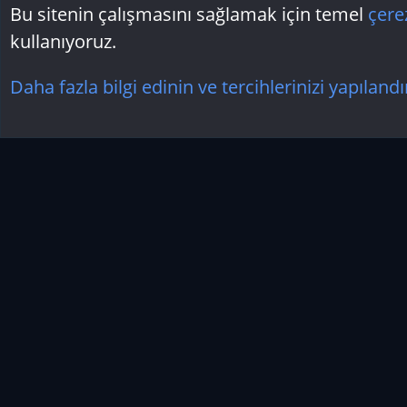
Bu sitenin çalışmasını sağlamak için temel
çere
kullanıyoruz.
Daha fazla bilgi edinin ve tercihlerinizi yapılandı
Tech Shorts
Genel Medyalar
Techforum.tr Hakkında
Önemli Not