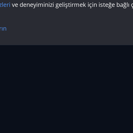
zleri
ve deneyiminizi geliştirmek için isteğe bağlı 
rın
lar
En Çok Ziyaret Edilen Kate