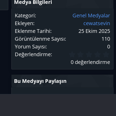
Medya Bilgileri
Kategori
Genel Medyalar
Ekleyen
cewatsevin
Eklenme Tarihi
25 Ekim 2025
Görüntülenme Sayısı
110
Yorum Sayısı
0
0
Değerlendirme
.
0 değerlendirme
0
0
y
Bu Medyayı Paylaşın
ı
l
d
Facebook
X (Twitter)
Bluesky
LinkedIn
Reddit
Pinterest
Tumblr
WhatsApp
E-posta
Lin
ı
z