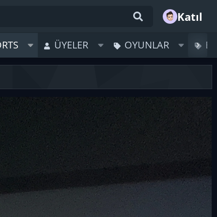
Katıl
ORTS
ÜYELER
OYUNLAR
B