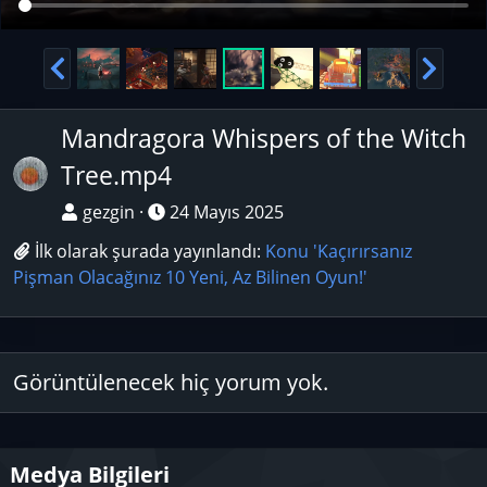
k
a
i
k
Ö
S
i
n
o
c
n
Mandragora Whispers of the Witch
e
r
Tree.mp4
k
a
gezgin
24 Mayıs 2025
i
k
İlk olarak şurada yayınlandı:
Konu 'Kaçırırsanız
i
Pişman Olacağınız 10 Yeni, Az Bilinen Oyun!'
Görüntülenecek hiç yorum yok.
Medya Bilgileri