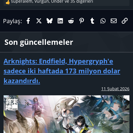
superalem
,
Vurgun
,
Under
ve 35 diğerleri
T
e
p
Facebook
X (Twitter)
Bluesky
LinkedIn
Reddit
Pinterest
Tumblr
WhatsAp
E-pos
Li
Paylaş:
k
i
l
Son güncellemeler
e
r
:
Arknights: Endfield, Hypergryph'e
sadece iki haftada 173 milyon dolar
kazandırdı.
11 Şubat 2026