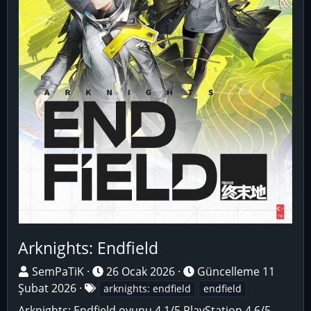
Arknights: Endfield
O
T
SemPaTiK
26 Ocak 2026
Güncelleme
11
y
E
a
Şubat 2026
arknights: endfield
endfield
u
t
r
Arknights: Endfield oyunu 4.1/5 PlayStation 4.6/5