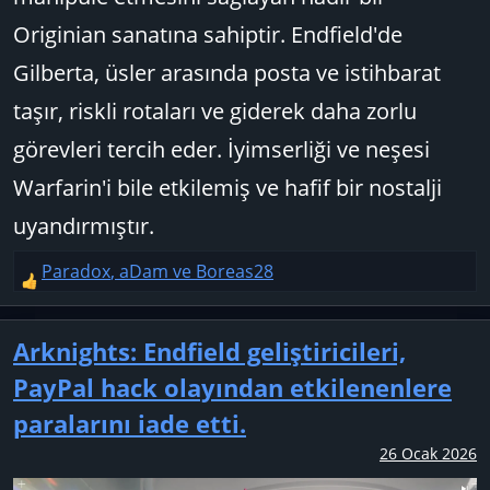
Originian sanatına sahiptir. Endfield'de
Gilberta, üsler arasında posta ve istihbarat
taşır, riskli rotaları ve giderek daha zorlu
görevleri tercih eder. İyimserliği ve neşesi
Warfarin'i bile etkilemiş ve hafif bir nostalji
uyandırmıştır.
Paradox
,
aDam
ve
Boreas28
T
e
p
Arknights: Endfield geliştiricileri,
k
PayPal hack olayından etkilenenlere
i
l
paralarını iade etti.
e
26 Ocak 2026
r