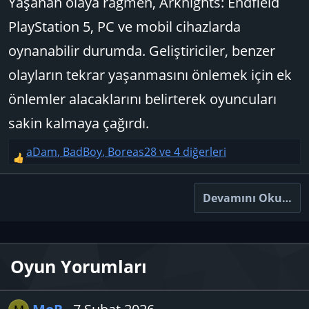
Yaşanan olaya rağmen, Arknights: Endfield
PlayStation 5, PC ve mobil cihazlarda
oynanabilir durumda. Geliştiriciler, benzer
olayların tekrar yaşanmasını önlemek için ek
önlemler alacaklarını belirterek oyuncuları
sakin kalmaya çağırdı.
aDam
,
BadBoy
,
Boreas28
ve 4 diğerleri
T
e
p
Devamını Oku…
k
i
l
e
Oyun Yorumları
r
: