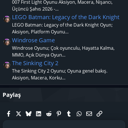
007 First Light Oyunu Aksiyon, Macera, Nişancı,
Üçüncü Şahıs 2026 -...
LEGO Batman: Legacy of the Dark Knight
LEGO Batman: Legacy of the Dark Knight Oyun;
Aksiyon, Platform Oyunu...
Windrose Game
Windrose Oyunu; Çok oyunculu, Hayatta Kalma,
MMO, Açık Dünya Oyun...
The Sinking City 2
The Sinking City 2 Oyunu; Oyuna genel bakış.
Aksiyon, Macera, Korku...
Paylaş
Facebook
X (Twitter)
Bluesky
LinkedIn
Reddit
Pinterest
Tumblr
WhatsApp
E-posta
Link