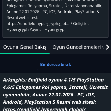
n
i
i
Epicgames Rol yapma, Strateji, Ücretsiz oynanabilir,
u
k
h
Anime 22.01.2026 - PC, iOS, Android, PlayStation 5
E
e
e
Resmi web sitesi:
k
t
g
https://endfield.hypergryph.global/ Geliştirici:
l
l
ö
Hypergryph Yayıncı: Hypergryp
e
e
r
y
r
e
e
Oyuna Genel Bakış
Oyun Güncellemeleri ve H
n
Bir derece bırak
Arknights: Endfield oyunu 4.1/5 PlayStation
4.6/5 Epicgames Rol yapma, Strateji, Ücretsiz
oynanabilir, Anime 22.01.2026 - PC, iOS,
Android, PlayStation 5 Resmi web sitesi:
https://endfield.hypergryph.global/