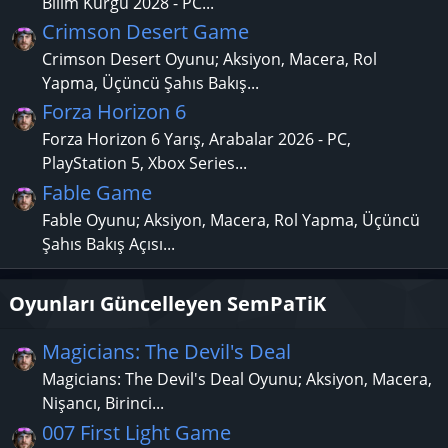
Bilim Kurgu 2028 - PC...
Crimson Desert Game
Crimson Desert Oyunu; Aksiyon, Macera, Rol
Yapma, Üçüncü Şahıs Bakış...
Forza Horizon 6
Forza Horizon 6 Yarış, Arabalar 2026 - PC,
PlayStation 5, Xbox Series...
Fable Game
Fable Oyunu; Aksiyon, Macera, Rol Yapma, Üçüncü
Şahıs Bakış Açısı...
Oyunları Güncelleyen SemPaTiK
Magicians: The Devil's Deal
Magicians: The Devil's Deal Oyunu; Aksiyon, Macera,
Nişancı, Birinci...
007 First Light Game