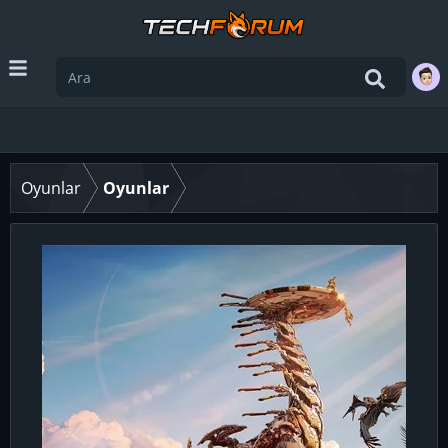
Oyunlar
Oyunlar