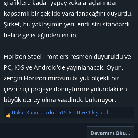
grafiklere kadar yapay zeka araçlarından
kapsamlı bir şekilde yararlanacağını duyurdu.
Şirket, bu yaklaşımın yeni endüstri standardı
haline geleceğinden emin.
Horizon Steel Frontiers resmen duyuruldu ve
PC, iOS ve Android'de yayınlanacak. Oyun,
zengin Horizon mirasını büyük ölçekli bir
çevrimiçi projeye dönüştürme yolundaki en
büyük deney olma vaadinde bulunuyor.
HakanKaan
,
arcdol1515
,
F.T.H
ve 1 kişi daha
T
e
p
Devamını Oku…
k