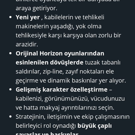
araya getiriyor.
Yeni yer
, kabilelerin ve tehlikeli
makinelerin yaşadığı, yok olma
tehlikesiyle karşı karşıya olan zorlu bir
arazidir.
Orijinal Horizon oyunlarından
esinlenilen dövüşlerde
tuzak tabanlı
saldırılar, zip-line, zayıf noktaları ele
geçirme ve dinamik baskınlar yer alıyor.
Gelişmiş karakter özelleştirme
–
kabilenizi, görünümünüzü, vücudunuzu
ve hatta makyaj ayrıntılarınızı seçin.
Stratejinin, iletişimin ve ekip çalışmasının
belirleyici rol oynadığı
büyük çaplı
savaşlar ve baskınlar.