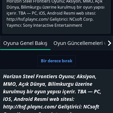
Horizon Steel Frontiers Oyunu; Aksiyon, MMO, Açık
u
k
h
Dünya, Bilimkurgu üzerine kurulmuş bir oyun yapısı
E
e
e
içerir. TBA — PC, iOS, Android Resmi web sitesi:
k
t
g
http://hsf.plaync.com/ Geliştirici: NCsoft Corp.
l
l
ö
Yayımcı: Sony Interactive Entertainment
e
e
r
y
r
e
e
Oyuna Genel Bakış
Oyun Güncellemeleri ve H
n
Bir derece bırak
Horizon Steel Frontiers Oyunu; Aksiyon,
MMO, Açık Dünya, Bilimkurgu üzerine
kurulmuş bir oyun yapısı içerir. TBA — PC,
iOS, Android Resmi web sitesi:
http://hsf.plaync.com/ Geliştirici: NCsoft