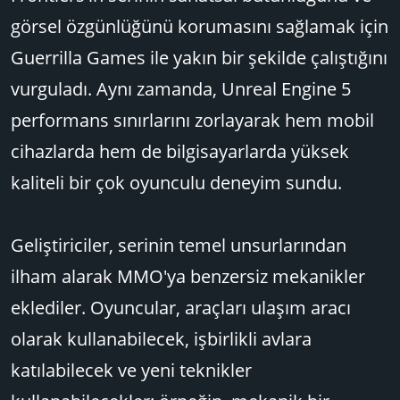
görsel özgünlüğünü korumasını sağlamak için
Guerrilla Games ile yakın bir şekilde çalıştığını
vurguladı. Aynı zamanda, Unreal Engine 5
performans sınırlarını zorlayarak hem mobil
cihazlarda hem de bilgisayarlarda yüksek
kaliteli bir çok oyunculu deneyim sundu.
Geliştiriciler, serinin temel unsurlarından
ilham alarak MMO'ya benzersiz mekanikler
eklediler. Oyuncular, araçları ulaşım aracı
olarak kullanabilecek, işbirlikli avlara
katılabilecek ve yeni teknikler