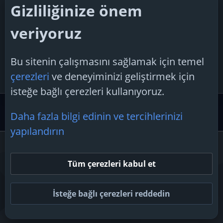
Gizliliğinize önem
Kopyala URL BB Kodu
veriyoruz
Oyun BB Kodu Kopyala
Bu sitenin çalışmasını sağlamak için temel
çerezleri
ve deneyiminizi geliştirmek için
isteğe bağlı çerezleri kullanıyoruz.
Oyunlar
Oyunlar
Daha fazla bilgi edinin ve tercihlerinizi
yapılandırın
Çerezler
Tüm çerezleri kabul et
Bize ulaşın
Şartlar ve kurallar
Gizlilik politikası
Yardım
Ana sayfa
R
S
İsteğe bağlı çerezleri reddedin
S
Topluluk platform by TechForumTR
Teknoloji Forum
by techforum.tr