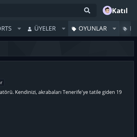
Katıl
ORTS
ÜYELER
OYUNLAR
B
r
ülatörü. Kendinizi, akrabaları Tenerife'ye tatile giden 19