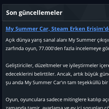
i
l
Son güncellemeler
e
r
:
My Summer Car, Steam Erken Erişim'den 
Açık dünya yarış sanal alanı My Summer çıkışın
zarfında oyun, 77.000'den fazla incelemeye gör
Geliştiriciler, düzeltmeler ve iyileştirmeler 
edeceklerini belirttiler. Ancak, artık büyük gü
şu anda My Summer Car'ın tam teşekküllü bir
Oyun, oyunculara sadece mitinglere katılıp aç
zamanda tamir, ayarlama ve ev içi sorunları 