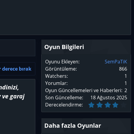
Oyun Bilgileri
Oyunu Ekleyen
SemPaTiK
r derece bırak
Görüntüleme
866
Watchers
1
Yorumlar
1
ndinizi,
Oyun Güncellemeleri ve Haberleri
2
 ve garaj
Son Güncelleme
18 Ağustos 2025
4
Derecelendirme
.
2
5
Daha fazla Oyunlar
y
ı