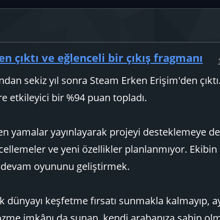
çıktı ve eğlenceli bir çıkış fragmanı
dan sekiz yıl sonra Steam Erken Erişim'den çıktı
e etkileyici bir %94 puan topladı.
içeren yamalar yayınlayarak projeyi desteklemeye 
ncellemeler ve yeni özellikler planlanmıyor. Ekibin
 devam oyununu geliştirmek.
ık dünyayı keşfetme fırsatı sunmakla kalmayıp, a
çözme imkânı da sunan, kendi arabanıza sahip ol