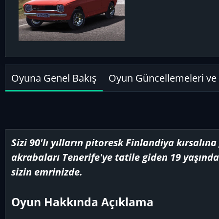
e
r
y
e
e
n
Oyuna Genel Bakış
Oyun Güncellemeleri ve 
Sizi 90'lı yılların pitoresk Finlandiya kırsalın
akrabaları Tenerife'ye tatile giden 19 yaşınd
sizin emrinizde.
Oyun Hakkında Açıklama