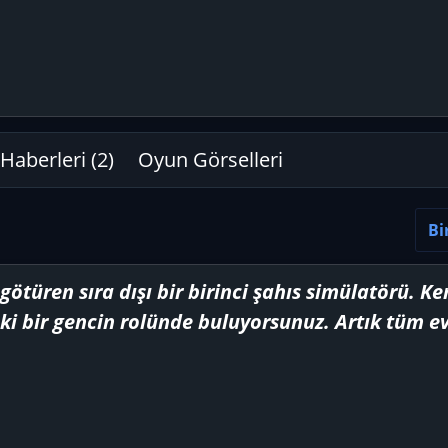
r
Haberleri (2)
Oyun Görselleri
Bi
a götüren sıra dışı bir birinci şahıs simülatörü. Ke
aki bir gencin rolünde buluyorsunuz. Artık tüm ev