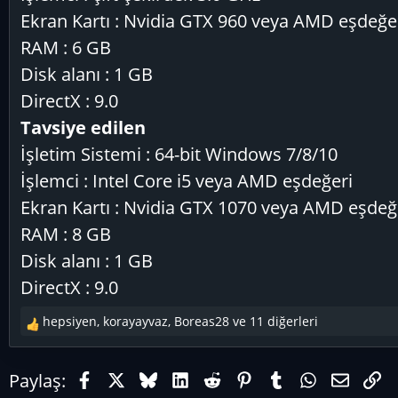
Ekran Kartı : Nvidia GTX 960 veya AMD eşdeğe
RAM : 6 GB
Disk alanı : 1 GB
DirectX : 9.0
Tavsiye edilen
İşletim Sistemi : 64-bit Windows 7/8/10
İşlemci : Intel Core i5 veya AMD eşdeğeri
Ekran Kartı : Nvidia GTX 1070 veya AMD eşdeğ
RAM : 8 GB
Disk alanı : 1 GB
DirectX : 9.0
hepsiyen
,
korayayvaz
,
Boreas28
ve 11 diğerleri
T
e
p
Facebook
X (Twitter)
Bluesky
LinkedIn
Reddit
Pinterest
Tumblr
WhatsAp
E-pos
Li
Paylaş:
k