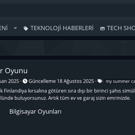
ENI
TEKNOLOJI HABERLERI
TECH SH
r Oyunu
E
san 2025
Güncelleme
18 Ağustos 2025
my summer ca
t
resk Finlandiya kırsalına götüren sıra dışı bir birinci şahıs sim
i
olünde buluyorsunuz. Artık tüm ev ve garaj sizin emrinizde.
k
e
Bilgisayar Oyunları
t
l
e