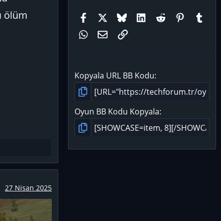
cı ölüm
Facebook
X (Twitter)
Bluesky
LinkedIn
Reddit
Pinteres
Tum
WhatsApp
E-posta
Link
Kopyala URL BB Kodu
Oyun BB Kodu Kopyala
27 Nisan 2025