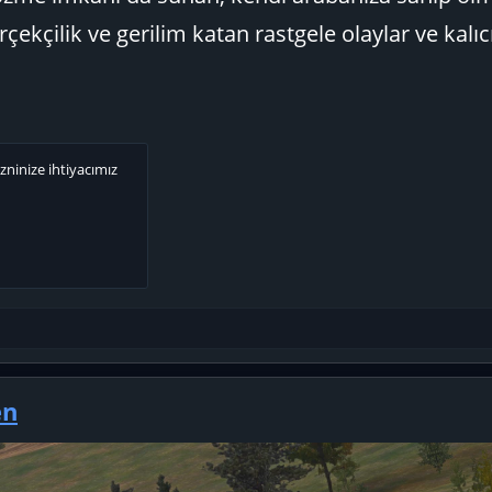
çekçilik ve gerilim katan rastgele olaylar ve kalı
zninize ihtiyacımız
en