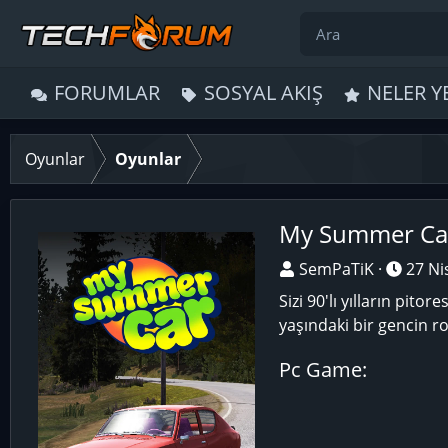
FORUMLAR
SOSYAL AKIŞ
NELER Y
Oyunlar
Oyunlar
My Summer Ca
O
T
SemPaTiK
27 Ni
y
a
Sizi 90'lı yılların pito
u
r
yaşındaki bir gencin r
n
i
u
h
Pc Game
E
e
k
g
l
ö