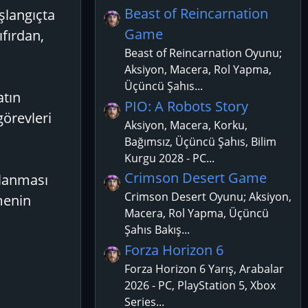
l
Beast of Reincarnation
şlangıçta
d
Game
ıfırdan,
ı
z
Beast of Reincarnation Oyunu;
Aksiyon, Macera, Rol Yapma,
Üçüncü Şahıs...
atın
PIO: A Robots Story
görevleri
Aksiyon, Macera, Korku,
Bağımsız, Üçüncü Şahıs, Bilim
Kurgu 2028 - PC...
Crimson Desert Game
mlanması
Crimson Desert Oyunu; Aksiyon,
menin
Macera, Rol Yapma, Üçüncü
Şahıs Bakış...
Forza Horizon 6
Forza Horizon 6 Yarış, Arabalar
2026 - PC, PlayStation 5, Xbox
Series...