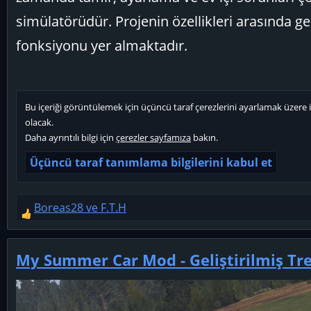
simülatörüdür. Projenin özellikleri arasında ger
fonksiyonu yer almaktadır.
Bu içeriği görüntülemek için üçüncü taraf çerezlerini ayarlamak üzere i
olacak.
Daha ayrıntılı bilgi için
çerezler sayfamıza
bakın.
Üçüncü taraf tanımlama bilgilerini kabul et
Boreas28
ve
F.T.H
T
e
p
My Summer Car Mod - Geliştirilmiş Tr
k
i
l