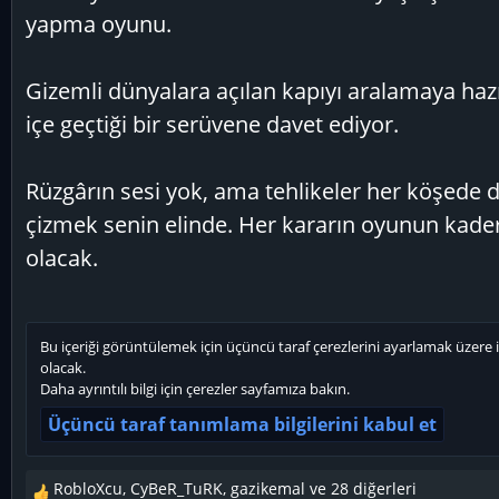
yapma oyunu.
Gizemli dünyalara açılan kapıyı aralamaya hazır
içe geçtiği bir serüvene davet ediyor.
Rüzgârın sesi yok, ama tehlikeler her köşede 
çizmek senin elinde. Her kararın oyunun kader
olacak.
Bu içeriği görüntülemek için üçüncü taraf çerezlerini ayarlamak üzere i
olacak.
Daha ayrıntılı bilgi için
çerezler sayfamıza
bakın.
Üçüncü taraf tanımlama bilgilerini kabul et
RobloXcu
,
CyBeR_TuRK
,
gazikemal
ve 28 diğerleri
T