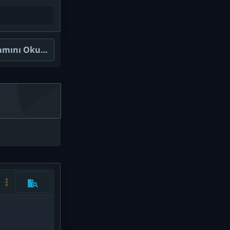
amını Oku…
Kod aç/kapat
Daha fazla seçenek…
Önizleme