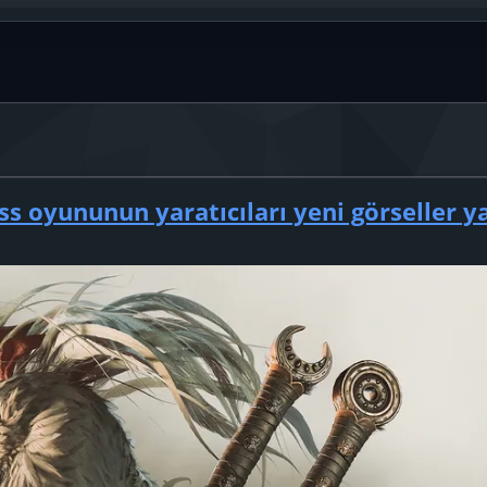
p
ta
nk
s oyununun yaratıcıları yeni görseller y