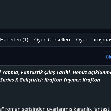
r
Haberleri (1)
Oyun Görselleri
Oyun Tartışma
Bi
 Yapma, Fantastik Çıkış Tarihi, Henüz açıklanma
eries X Geliştirici: Krafton Yayıncı: Krafton
" roman serisinden uyarlanmış karanlık fantastik