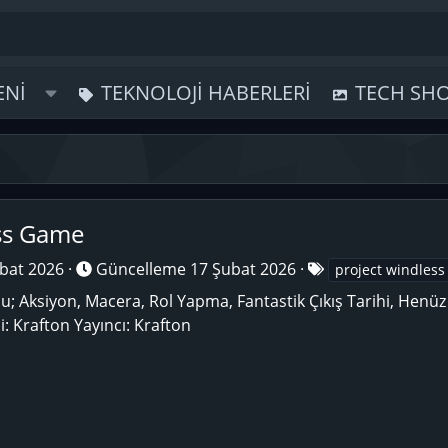
ENI
TEKNOLOJI HABERLERI
TECH SH
ss Game
E
bat 2026
Güncelleme
17 Şubat 2026
project windless
t
; Aksiyon, Macera, Rol Yapma, Fantastik Çıkış Tarihi, Henüz 
i
ci: Krafton Yayıncı: Krafton
k
e
t
l
e