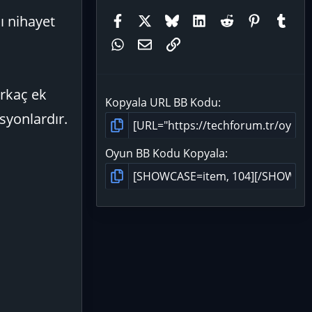
Facebook
X (Twitter)
Bluesky
LinkedIn
Reddit
Pinteres
Tum
ı nihayet
WhatsApp
E-posta
Link
irkaç ek
Kopyala URL BB Kodu
syonlardır.
Oyun BB Kodu Kopyala