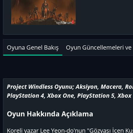
e
r
y
e
e
n
Oyuna Genel Bakış
Oyun Güncellemeleri ve 
Project Windless Oyunu; Aksiyon, Macera, Rol
PlayStation 4, Xbox One, PlayStation 5, Xbox S
Oyun Hakkında Açıklama
Koreli yazar Lee Yeon-do'nun "Gözyaşı İçen Kuş