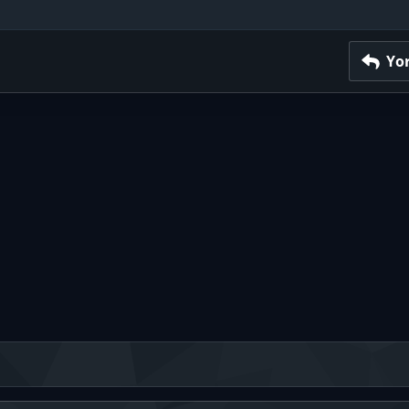
Başlık 2
Metni yana yasla
Çıkıntı
Başlık 3
Yo