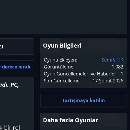
Oyun Bilgileri
sı
Oyunu Ekleyen
SemPaTiK
r derece bırak
Görüntüleme
1,082
Oyun Güncellemeleri ve Haberleri
1
Son Güncelleme
17 Şubat 2026
dı. PC,
Tartışmaya katılın
Daha fazla Oyunlar
 bir rol