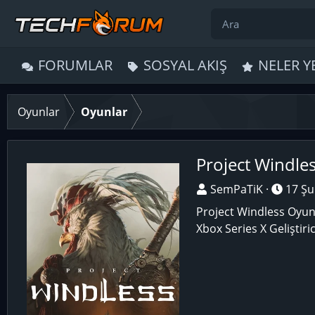
FORUMLAR
SOSYAL AKIŞ
NELER Y
Oyunlar
Oyunlar
Project Windle
O
T
SemPaTiK
17 Şu
y
a
Project Windless Oyunu
u
r
Xbox Series X Geliştiri
n
i
u
h
E
e
k
g
l
ö