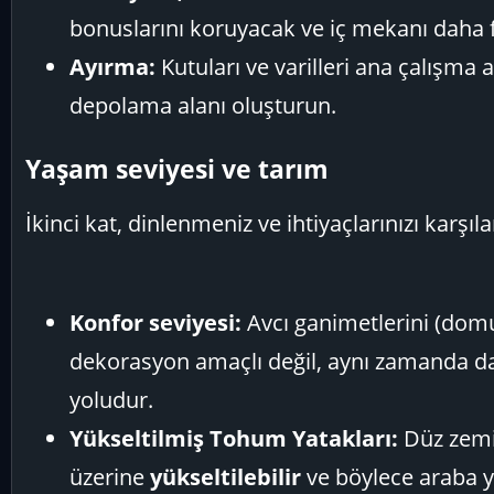
bonuslarını koruyacak ve iç mekanı daha f
Ayırma:
Kutuları ve varilleri ana çalışma 
depolama alanı oluşturun.
Yaşam seviyesi ve tarım​
İkinci kat, dinlenmeniz ve ihtiyaçlarınızı karş
Konfor seviyesi:
Avcı ganimetlerini (domu
dekorasyon amaçlı değil, aynı zamanda day
yoludur.
Yükseltilmiş Tohum Yatakları:
Düz zemi
üzerine
yükseltilebilir
ve böylece araba y