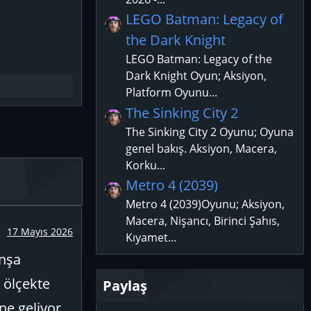
LEGO Batman: Legacy of
the Dark Knight
LEGO Batman: Legacy of the
Dark Knight Oyun; Aksiyon,
Platform Oyunu...
The Sinking City 2
The Sinking City 2 Oyunu; Oyuna
genel bakış. Aksiyon, Macera,
Korku...
Metro 4 (2039)
Metro 4 (2039)Oyunu; Aksiyon,
Macera, Nişancı, Birinci Şahıs,
17 Mayıs 2026
Kıyamet...
inşa
 ölçekte
Paylaş
ne geliyor.