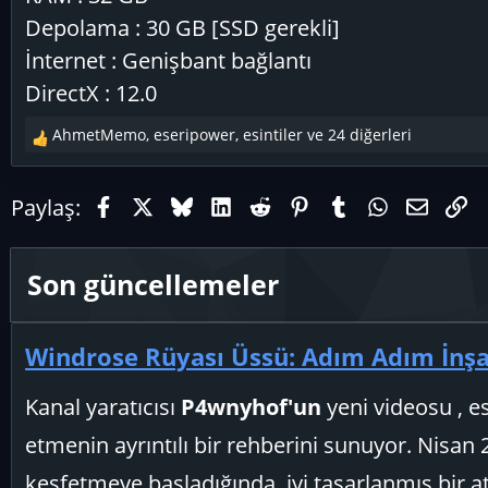
Depolama : 30 GB [SSD gerekli]
İnternet : Genişbant bağlantı
DirectX : 12.0
AhmetMemo
,
eseripower
,
esintiler
ve 24 diğerleri
T
e
p
Facebook
X (Twitter)
Bluesky
LinkedIn
Reddit
Pinterest
Tumblr
WhatsAp
E-pos
Li
Paylaş:
k
i
l
Son güncellemeler
e
r
:
Windrose Rüyası Üssü: Adım Adım İnşa
Kanal yaratıcısı
P4wnyhof'un
yeni videosu , es
etmenin ayrıntılı bir rehberini sunuyor. Nisa
keşfetmeye başladığında, iyi tasarlanmış bir atö