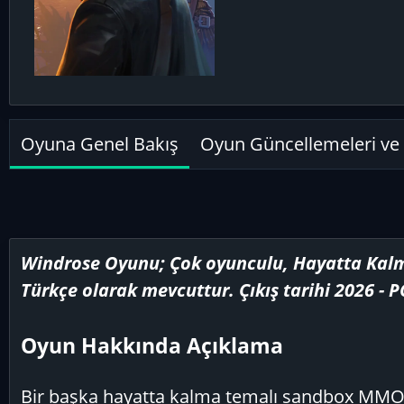
e
r
y
e
e
n
Oyuna Genel Bakış
Oyun Güncellemeleri ve 
Windrose Oyunu; Çok oyunculu, Hayatta Kalm
Türkçe olarak mevcuttur. Çıkış tarihi 2026 - 
Oyun Hakkında Açıklama
Bir başka hayatta kalma temalı sandbox MMO