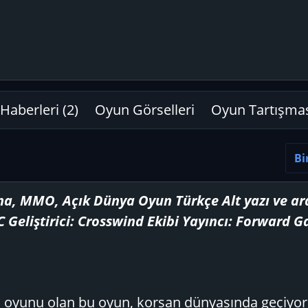
r
Haberleri (2)
Oyun Görselleri
Oyun Tartışma
Bi
a, MMO, Açık Dünya Oyun Türkçe Alt yazı ve ar
PC Geliştirici: Crosswind Ekibi Yayıncı: Forward 
 oyunu olan bu oyun, korsan dünyasında geçiyo