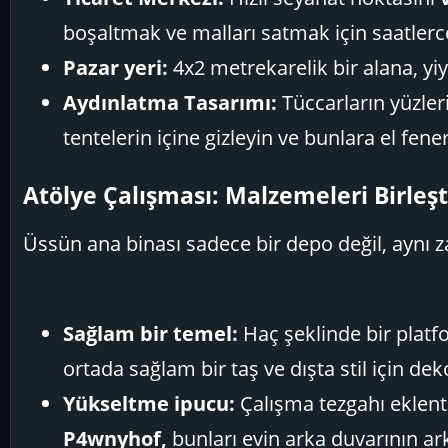
boşaltmak ve malları satmak için saatlerc
Pazar yeri:
4x2 metrekarelik bir alana, yiy
Aydınlatma Tasarımı:
Tüccarların yüzler
tentelerin içine gizleyin ve bunlara el fener
Atölye Çalışması: Malzemeleri Birleşti
Üssün ana binası sadece bir depo değil, aynı 
Sağlam bir temel:
Haç şeklinde bir platfo
ortada sağlam bir taş ve dışta stil için de
Yükseltme ipucu:
Çalışma tezgahı eklentil
P4wnyhof,
bunları evin arka duvarının ark