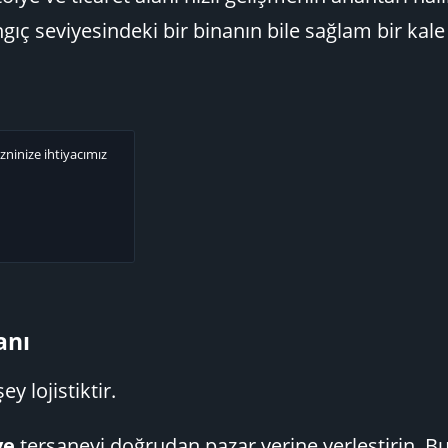
angıç seviyesindeki bir binanın bile sağlam bir kale
zninize ihtiyacımız
nı​
y lojistiktir.
ve
tersaneyi doğrudan pazar yerine yerleştirin. Bu