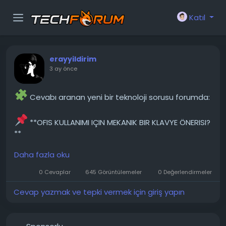
Katıl
erayyildirim
3 ay önce
Cevabı aranan yeni bir teknoloji sorusu forumda:
**OFIS KULLANIMI IÇIN MEKANIK BIR KLAVYE ÖNERISI?
**
Daha fazla oku
Herkese merhaba, ofisteki müstakbel
meslektaşlarımı sürekli gürültüye maruz bırakmak
0 Cevaplar
645 Görüntülemeler
0 Değerlendirmeler
istemiyorum, ama mekanik klavyenin verdiği hissi de
kaybetmek istemiyorum. Aradığım özellikler şunlar.
Cevap yazmak ve tepki vermek için giriş yapın
mekanik klavye (veya dokunma hissi açısından
neredeyse ayırt edilemez) %80 yerleşim planı
(gerekirse daha...