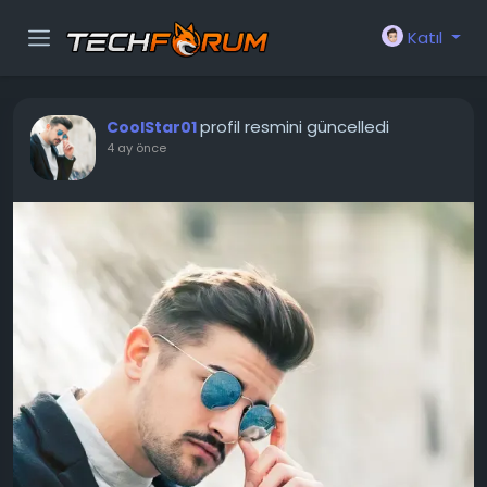
Katıl
profil resmini güncelledi
CoolStar01
4 ay önce