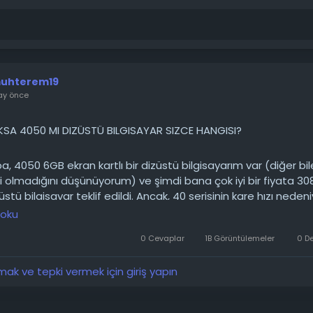
uhterem19
ay önce
KSA 4050 MI DIZÜSTÜ BILGISAYAR SIZCE HANGISI?
, 4050 6GB ekran kartlı bir dizüstü bilgisayarım var (diğer bil
isi olmadığını düşünüyorum) ve şimdi bana çok iyi bir fiyata 3
izüstü bilgisayar teklif edildi. Ancak, 40 serisinin kare hızı nedeni
aha da yüksek FPS alıyorum. Bu mantıklı...
 oku
0 Cevaplar
1B Görüntülemeler
0 D
────────
 detaylarını forumdan inceleyebilirsiniz:
k ve tepki vermek için giriş yapın
//techforum.tr/threads/6235/