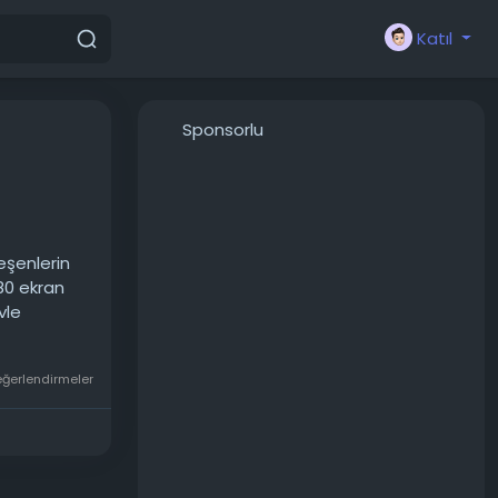
Katıl
Sponsorlu
eşenlerin
080 ekran
yle
eğerlendirmeler