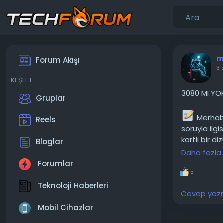
m
Forum Akışı
3 
KEŞFET
3080 MI YO
Gruplar
Merhaba
Reels
soruyla ilg
kartlı bir d
Bloglar
oyunlarda d
Daha fazla
Forumlar
───────
5
Teknoloji Haberleri
Konunun
Cevap yazma
Mobil Cihazlar
https: