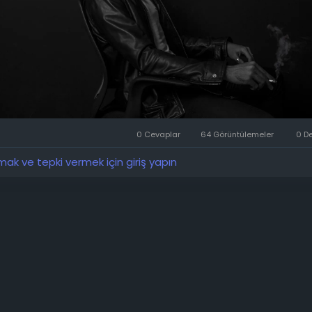
0 Cevaplar
64 Görüntülemeler
0 D
k ve tepki vermek için giriş yapın