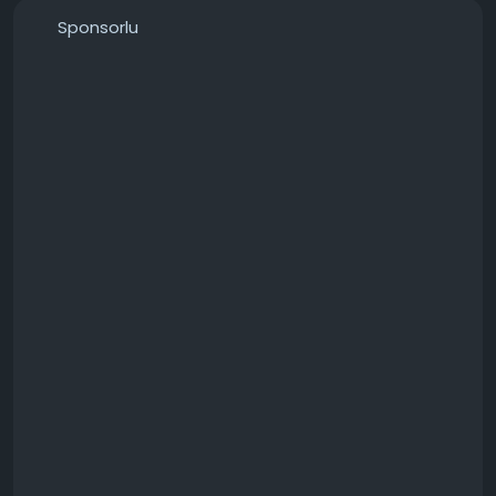
───────────────
Sponsorlu
Konunun detaylarını forumdan inceleyebilirsiniz:
https://techforum.tr/threads/6298/
#bilgisayar
#açılıyor
#görüntü
#cpudram
#yanıp
#teknoloji
#techforumtr