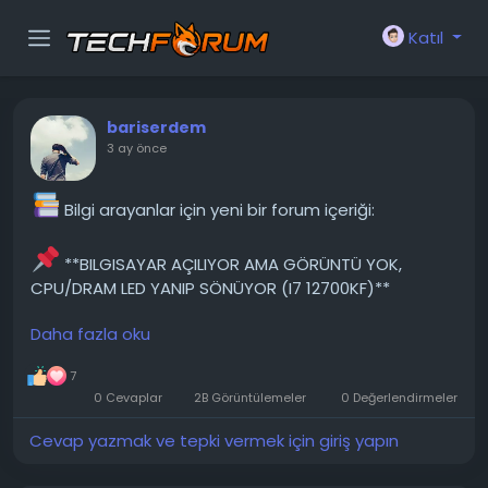
Katıl
bariserdem
3 ay önce
Bilgi arayanlar için yeni bir forum içeriği:
**BILGISAYAR AÇILIYOR AMA GÖRÜNTÜ YOK,
CPU/DRAM LED YANIP SÖNÜYOR (I7 12700KF)**
Daha fazla oku
Herkese merhaba, umarım birileri sorunumla ilgili
bir fikir verebilir çünkü gerçekten tıkandım. Sorun:
7
Cumartesi gününden beri bilgisayarım açılmıyor.
0 Cevaplar
2B Görüntülemeler
0 Değerlendirmeler
Cuma gecesine kadar hiçbir sorun yoktu, hatta uzun
süre oyun oynadım. Ertesi gün açmayı denediğimde:
Cevap yazmak ve tepki vermek için giriş yapın
-Fanlar ve kasa ışıkları normal şekilde...