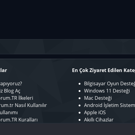
lar
En Çok Ziyaret Edilen Kate
yapıyoruz?
Bilgisayar Oyun Deste
iz Blog Aç
Windows 11 Desteği
rum.TR İlkeleri
Mac Desteği
um.tr Nasıl Kullanılır
Android İşletim Sistem
ullanımı
Apple iOS
rum.TR Kuralları
Akıllı Cihazlar
r ol
Mobil Uygulamalar
tör Başvurusu - Bize Katıl
Laptop Desteği