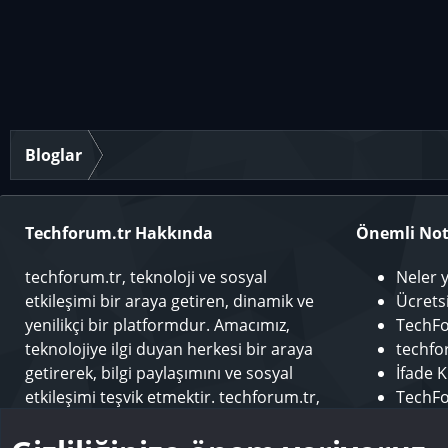
Bloglar
Techforum.tr Hakkında
Önemli Not
techforum.tr, teknoloji ve sosyal
Neler 
etkileşimi bir araya getiren, dinamik ve
Ücrets
yenilikçi bir platformdur. Amacımız,
TechFo
teknolojiye ilgi duyan herkesi bir araya
techfor
getirerek, bilgi paylaşımını ve sosyal
İfade K
etkileşimi teşvik etmektir. techforum.tr,
TechFo
kullanıcılarına çeşitli konularda içerik
Sponso
sunarak, teknoloji dünyasındaki en son
Modera