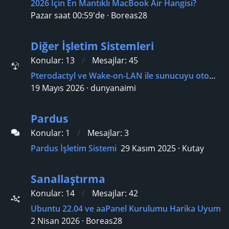
2026 İçin En Mantıklı MacBook Air Hangisi?
Pazar saat 00:59'de
Boreas28
Diğer İşletim Sistemleri
Konular
13
Mesajlar
45
Pterodactyl ve Wake-on-LAN ile sunucuyu otomatik açıp kapatmak mümkün mü?
19 Mayıs 2026
dunyanaimi
Pardus
Konular
1
Mesajlar
3
Pardus İşletim Sistemi
29 Kasım 2025
Kutay
Sanallaştırma
Konular
14
Mesajlar
42
Ubuntu 22.04 ve aaPanel Kurulumu Harika Uyum
2 Nisan 2026
Boreas28