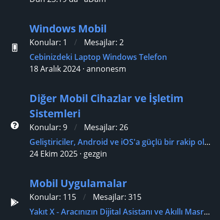
Windows Mobil
Konular
1
Mesajlar
2
Cebinizdeki Laptop Windows Telefon
18 Aralık 2024
annonesm
Diğer Mobil Cihazlar ve İşletim
Sistemleri
Konular
9
Mesajlar
26
Geliştiriciler, Android ve iOS'a güçlü bir rakip olan yeni Harmony OS'e yaklaşık 12.000 oyunlarını taşıdı.
24 Ekim 2025
gezgin
Mobil Uygulamalar
Konular
115
Mesajlar
315
Yakıt X - Aracınızın Dijital Asistanı ve Akıllı Masraf Yöneticisi (Ücretsiz)