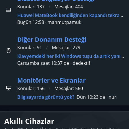
Konular
137
Mesajlar
404
Huawei MateBook kendiliğinden kapandı tekrar açılmıyor?
Bugün 12:58
mahmutpamuk
Diğer Donanım Desteği
Konular
91
Mesajlar
279
Klavyemdeki her iki Windows tuşu da artık yanıt vermiyor?
Çarşamba saat 10:37'de
dedektif
Monitörler ve Ekranlar
Konular
156
Mesajlar
560
Bilgisayarda görüntü yok?
Dün 10:23 da
nuri
Akıllı Cihazlar