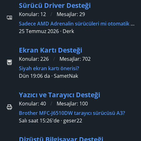
Sürücü Driver Desteği
Konular
12
Mesajlar
29
Sadece AMD Adrenalin sürücüleri mi otomatik güncellemelerle birlikte geliyor?
25 Temmuz 2026
Derk
Ekran Kartı Desteği
Konular
226
Mesajlar
702
Siyah ekran kartı önerisi?
Dün 19:06 da
SametNak
Yazıcı ve Tarayıcı Desteği
Konular
40
Mesajlar
100
Brother MFC-J6510DW tarayıcı sürücüsü A3?
Salı saat 15:26'de
geser22
Dizüstü Bilgisayar Desteği