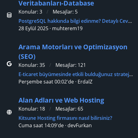
Veritabanları-Database
Konular
3
Mesajlar
5
PostgreSQL hakkında bilgi edinme? Detaylı Cevap ve Öneriler
28 Eylül 2025
muhterem19
Arama Motorları ve Optimizasyon
(SEO)
Konular
35
Mesajlar
121
E-ticaret büyümesinde etkili bulduğunuz stratejiler nelerdir?
Perşembe saat 00:02'de
ErdalZ
Alan Adları ve Web Hosting
Konular
18
Mesajlar
65
Kitsune Hosting firmasını nasıl bilirsiniz?
Cuma saat 14:09'de
devFurkan