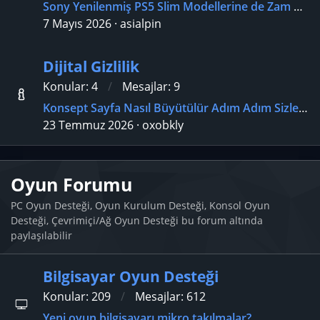
Sony Yenilenmiş PS5 Slim Modellerine de Zam Yaptı
7 Mayıs 2026
asialpin
Dijital Gizlilik
Konular
4
Mesajlar
9
Konsept Sayfa Nasıl Büyütülür Adım Adım Sizlere Anlatıyorum Beylerss
23 Temmuz 2026
oxobkly
Oyun Forumu
PC Oyun Desteği, Oyun Kurulum Desteği, Konsol Oyun
Desteği, Çevrimiçi/Ağ Oyun Desteği bu forum altında
paylaşılabilir
Bilgisayar Oyun Desteği
Konular
209
Mesajlar
612
Yeni oyun bilgisayarı mikro takılmalar?