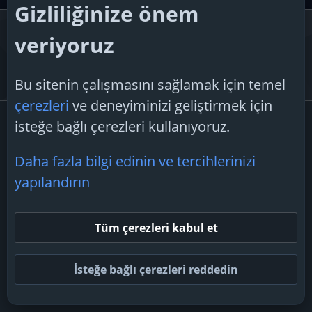
Gizliliğinize önem
Pazar Yeri İlanlar ve Motivason
veriyoruz
Topluluk üyelerinin birbirleriyle doğrudan teknoloji ürünleri
alıp almamayı tartışabileceği veya sinema, müzik ve televizyon
Bu sitenin çalışmasını sağlamak için temel
köşesinde motivasyonlarını da arttırabilirler.
çerezleri
ve deneyiminizi geliştirmek için
Satın Almak İstiyorum
isteğe bağlı çerezleri kullanıyoruz.
Konular
233
Mesajlar
825
Daha fazla bilgi edinin ve tercihlerinizi
Ofis bilgisayarı arıyorum ofis programları kullanma amaçlı?
Bugün 01:06
geser22
yapılandırın
Zihinsel ve Fiziksel Sağlık ve
Tüm çerezleri kabul et
Motivasyon
Konular
54
Mesajlar
117
İsteğe bağlı çerezleri reddedin
kadın erkek ilişkileri
31 Temmuz 2026
refik2100