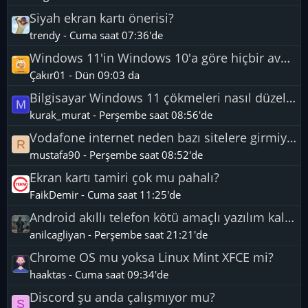
Siyah ekran kartı önerisi?
trendy
-
Cuma saat 07:36'de
Windows 11'in Windows 10'a göre hiçbir avantajı yok mu?
Çakır01
-
Dün 09:03 da
Bilgisayar Windows 11 çökmeleri nasıl düzeltilir?
M
kurak_murat
-
Perşembe saat 08:56'de
Vodafone internet neden bazı sitelere girmiyor?
R
mustafa90
-
Perşembe saat 08:52'de
Ekran kartı tamiri çok mu pahalı?
FaikDemir
-
Cuma saat 11:25'de
Android akıllı telefon kötü amaçlı yazılım kaldırma?
anilcagliyan
-
Perşembe saat 21:21'de
Chrome OS mu yoksa Linux Mint XFCE mi?
haaktas
-
Cuma saat 09:34'de
Discord şu anda çalışmıyor mu?
S