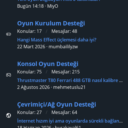
Bugün 14:18
MiyO
Oyun Kurulum Desteği
Konular
17
Mesajlar
48
Hangi Mass Effect üçlemesi daha iyi?
22 Mart 2026
mumbaililyzw
Konsol Oyun Desteği
Konular
75
Mesajlar
215
Thrustmaster T80 Ferrari 488 GTB nasıl kalibre edilir?
2 Ağustos 2026
mehmetuslu21
Çevrimiçi/Ağ Oyun Desteği
Konular
27
Mesajlar
64
İnternet hızım iyi ama oyunlarda sürekli bağlantı kopuyor?
18 Haziran 2026
burakayal61