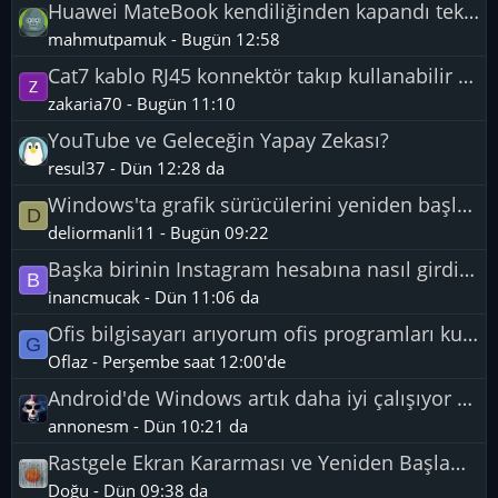
Huawei MateBook kendiliğinden kapandı tekrar açılmıyor?
mahmutpamuk
-
Bugün 12:58
Cat7 kablo RJ45 konnektör takıp kullanabilir miyim?
zakaria70
-
Bugün 11:10
YouTube ve Geleceğin Yapay Zekası?
resul37
-
Dün 12:28 da
Windows'ta grafik sürücülerini yeniden başlatmak için tuş kombinasyonu?
D
deliormanli11
-
Bugün 09:22
Başka birinin Instagram hesabına nasıl girdim?
B
inancmucak
-
Dün 11:06 da
Ofis bilgisayarı arıyorum ofis programları kullanma amaçlı?
G
Oflaz
-
Perşembe saat 12:00'de
Android'de Windows artık daha iyi çalışıyor mu?
annonesm
-
Dün 10:21 da
Rastgele Ekran Kararması ve Yeniden Başlama Sorunu?
Doğu
-
Dün 09:38 da