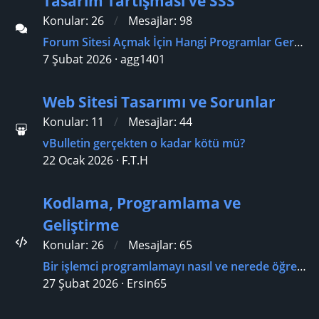
Tasarım Tartışması ve SSS
Konular
26
Mesajlar
98
Forum Sitesi Açmak İçin Hangi Programlar Gerekli?
7 Şubat 2026
agg1401
Web Sitesi Tasarımı ve Sorunlar
Konular
11
Mesajlar
44
vBulletin gerçekten o kadar kötü mü?
22 Ocak 2026
F.T.H
Kodlama, Programlama ve
Geliştirme
Konular
26
Mesajlar
65
Bir işlemci programlamayı nasıl ve nerede öğreniriz?
27 Şubat 2026
Ersin65