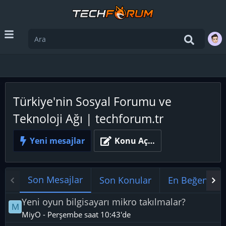
Türkiye'nin Sosyal Forumu ve
Teknoloji Ağı | techforum.tr
Yeni mesajlar
Konu Aç…
Son Mesajlar
Son Konular
En Beğenilenl
Yeni oyun bilgisayarı mikro takılmalar?
M
MiyO
-
Perşembe saat 10:43'de