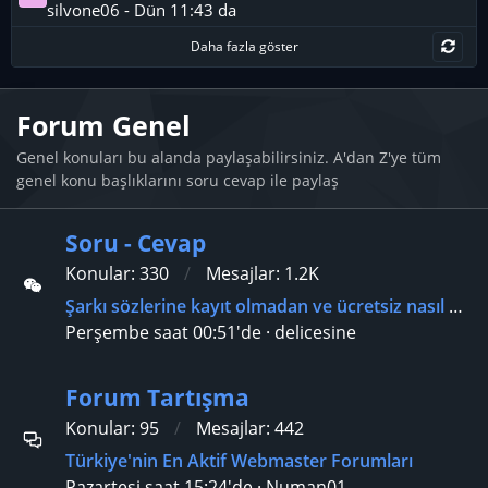
silvone06
-
Dün 11:43 da
Daha fazla göster
Forum Genel
Genel konuları bu alanda paylaşabilirsiniz. A'dan Z'ye tüm
genel konu başlıklarını soru cevap ile paylaş
Soru - Cevap
Konular
330
Mesajlar
1.2K
Şarkı sözlerine kayıt olmadan ve ücretsiz nasıl ulaşabilirim?
Perşembe saat 00:51'de
delicesine
Forum Tartışma
Konular
95
Mesajlar
442
Türkiye'nin En Aktif Webmaster Forumları
Pazartesi saat 15:24'de
Numan01