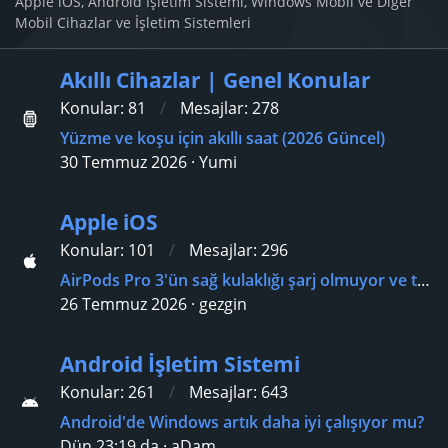
Apple iOS, Android İşletim Sistemi, Windows Mobil ve Diğer
Mobil Cihazlar ve İşletim Sistemleri
Akıllı Cihazlar | Genel Konular
Konular
81
Mesajlar
278
Yüzme ve koşu için akıllı saat (2026 Güncel)
30 Temmuz 2026
Yumi
Apple iOS
Konular
101
Mesajlar
296
AirPods Pro 3'ün sağ kulaklığı şarj olmuyor ve tiz bir ses çıkarıyor?
26 Temmuz 2026
gezgin
Android İşletim Sistemi
Konular
261
Mesajlar
643
Android'de Windows artık daha iyi çalışıyor mu?
Dün 23:19 da
aDam