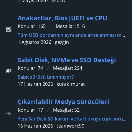
1 Mayıs 2026
resul37
Anakartlar, Bios|UEFI ve CPU
Konular
165
Mesajlar
516
Tüm USB portlarının aynı anda arızalanması mümkün mü?
1 Ağustos 2026
gezgin
Sabit Disk, NVMe ve SSD Desteği
Konular
74
Mesajlar
224
Sabit sürücü tanınmıyor?
17 Haziran 2026
kurak_murat
Çıkarılabilir Medya Sürücüleri
Konular
17
Mesajlar
52
Yeni SanDisk SD kartım ve kart okuyucum sorunlara neden oluyor?
16 Haziran 2026
teamwork90