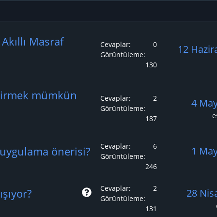
e Akıllı Masraf
Cevaplar
0
12 Hazir
Görüntüleme
130
getirmek mümkün
Cevaplar
2
4 May
Görüntüleme
e
187
Cevaplar
6
n uygulama önerisi?
1 May
Görüntüleme
246
Cevaplar
2
S
ışıyor?
28 Nis
Görüntüleme
o
131