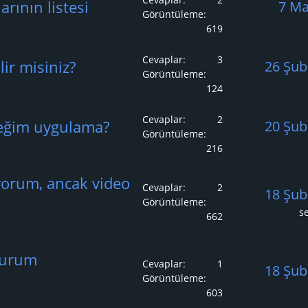
arının listesi
7 Ma
Görüntüleme
619
Cevaplar
3
lir misiniz?
26 Şub
Görüntüleme
124
Cevaplar
2
ceğim uygulama?
20 Şub
Görüntüleme
216
yorum, ancak video
Cevaplar
2
18 Şub
Görüntüleme
s
662
durum
Cevaplar
1
18 Şub
Görüntüleme
603