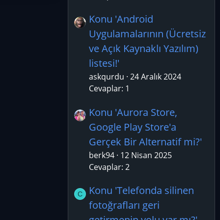
Konu 'Android
Uygulamalarının (Ücretsiz
ve Açık Kaynaklı Yazılım)
listesi!'
askqurdu
24 Aralık 2024
Cevaplar: 1
Konu 'Aurora Store,
Google Play Store'a
Gerçek Bir Alternatif mi?'
berk94
12 Nisan 2025
Cevaplar: 2
Konu 'Telefonda silinen
C
fotoğrafları geri
getirmenin yolu var mı?'