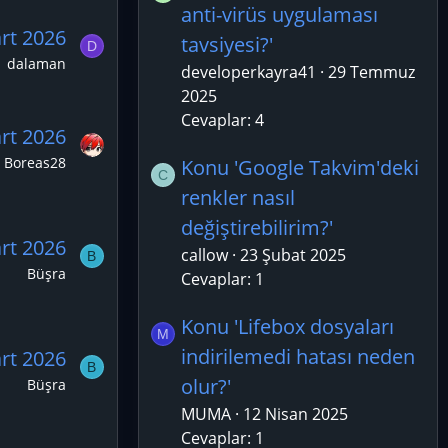
anti-virüs uygulaması
rt 2026
tavsiyesi?'
D
dalaman
developerkayra41
29 Temmuz
2025
Cevaplar: 4
rt 2026
Boreas28
Konu 'Google Takvim'deki
C
renkler nasıl
değiştirebilirim?'
rt 2026
callow
23 Şubat 2025
B
Büşra
Cevaplar: 1
Konu 'Lifebox dosyaları
M
indirilemedi hatası neden
rt 2026
B
olur?'
Büşra
MUMA
12 Nisan 2025
Cevaplar: 1