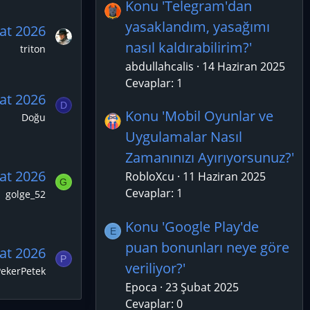
Konu 'Telegram'dan
yasaklandım, yasağımı
at 2026
nasıl kaldırabilirim?'
triton
abdullahcalis
14 Haziran 2025
Cevaplar: 1
at 2026
D
Konu 'Mobil Oyunlar ve
Doğu
Uygulamalar Nasıl
Zamanınızı Ayırıyorsunuz?'
at 2026
RobloXcu
11 Haziran 2025
G
Cevaplar: 1
golge_52
Konu 'Google Play'de
E
puan bonunları neye göre
at 2026
P
veriliyor?'
PekerPetek
Epoca
23 Şubat 2025
Cevaplar: 0