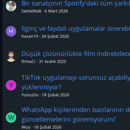
Bir sanatçının Spotify'daki tüm şarkıl
SametNak
6 Mart 2026
İlginç ve faydalı uygulamalar önerebi
H
hasan19
24 Şubat 2026
Düşük çözünürlükte film indirebile
firmaCi
31 Aralık 2025
TikTok uygulamayı sorunsuz açabili
Y
yüklenmiyor?
YunusSo
18 Şubat 2026
WhatsApp kişilerimden bazılarının 
W
güncellemelerini göremiyorum?
Wuu
18 Şubat 2026