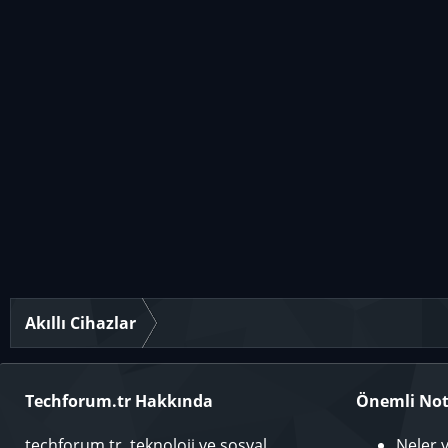
Akıllı Cihazlar
Techforum.tr Hakkında
Önemli Not
techforum.tr, teknoloji ve sosyal
Neler 