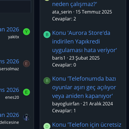
neden çalışmaz?'
ata_serin
15 Temmuz 2025
Cevaplar: 2
an 2026
Konu 'Aurora Store'da
Y
B
yakitx
indirilen Yapıkredi
uygulaması hata veriyor'
baris1
23 Şubat 2025
ıs 2026
E
Cevaplar: 0
sersolmaz
Konu 'Telefonumda bazı
B
oyunlar aşırı geç açılıyor
ıs 2026
E
veya aniden kapanıyor'
enes20
bayogluirfan
21 Aralık 2024
Cevaplar: 1
an 2026
delicesine
Konu 'Telefon için ücretsiz
D