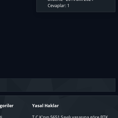
Cevaplar: 1
goriler
Yasal Haklar
ği
T.C.K'nın 5651 Sayılı yasasına göre BTK