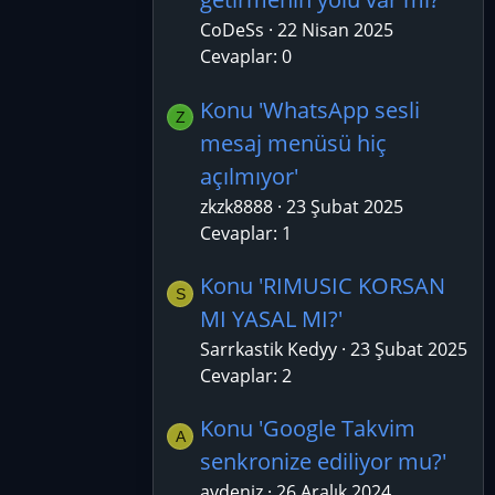
CoDeSs
22 Nisan 2025
Cevaplar: 0
Konu 'WhatsApp sesli
Z
mesaj menüsü hiç
açılmıyor'
zkzk8888
23 Şubat 2025
Cevaplar: 1
Konu 'RIMUSIC KORSAN
S
MI YASAL MI?'
Sarrkastik Kedyy
23 Şubat 2025
Cevaplar: 2
Konu 'Google Takvim
A
senkronize ediliyor mu?'
avdeniz
26 Aralık 2024