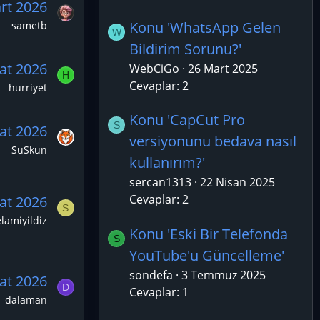
rt 2026
Konu 'WhatsApp Gelen
sametb
W
Bildirim Sorunu?'
at 2026
WebCiGo
26 Mart 2025
H
Cevaplar: 2
hurriyet
Konu 'CapCut Pro
S
at 2026
versiyonunu bedava nasıl
SuSkun
kullanırım?'
sercan1313
22 Nisan 2025
Cevaplar: 2
at 2026
S
elamiyildiz
Konu 'Eski Bir Telefonda
S
YouTube'u Güncelleme'
sondefa
3 Temmuz 2025
at 2026
D
Cevaplar: 1
dalaman