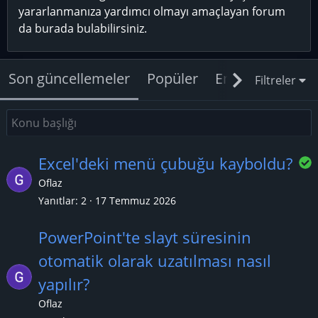
yararlanmanıza yardımcı olmayı amaçlayan forum
da burada bulabilirsiniz.
Son güncellemeler
Popüler
En yeniler
Ce
Filtreler
Excel'deki menü çubuğu kayboldu?
Oflaz
Yanıtlar
2
17 Temmuz 2026
z
PowerPoint'te slayt süresinin
l
otomatik olarak uzatılması nasıl
yapılır?
Oflaz