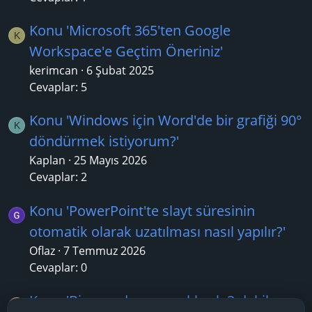
Konu 'Microsoft 365'ten Google
K
Workspace'e Geçtim Öneriniz'
kerimcan
6 Şubat 2025
Cevaplar: 5
Konu 'Windows için Word'de bir grafiği 90°
K
döndürmek istiyorum?'
Kaplan
25 Mayıs 2026
Cevaplar: 2
Konu 'PowerPoint'te slayt süresinin
otomatik olarak uzatılması nasıl yapılır?'
Oflaz
7 Temmuz 2026
Cevaplar: 0
Konu 'Bir .exe dosyası yaklaşık 2 dakika
S