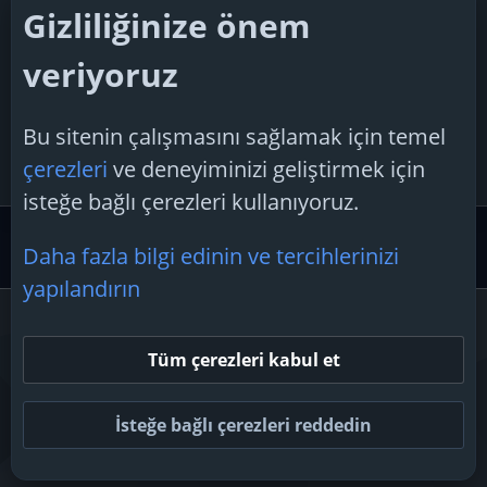
gecikmeyle açılıyor?'
Gizliliğinize önem
süper
15 Nisan 2026
veriyoruz
Cevaplar: 1
Konu 'Office 365 ücretsiz kullanım'
Bu sitenin çalışmasını sağlamak için temel
d3facerx
3 Şubat 2025
çerezleri
ve deneyiminizi geliştirmek için
Cevaplar: 2
isteğe bağlı çerezleri kullanıyoruz.
Microsoft Desteği
Daha fazla bilgi edinin ve tercihlerinizi
yapılandırın
Çerezler
Tüm çerezleri kabul et
Bize ulaşın
Şartlar ve kurallar
Gizlilik politikası
Yardım
Ana sayfa
R
S
İsteğe bağlı çerezleri reddedin
S
Topluluk platform by TechForumTR
Teknoloji Forum
by techforum.tr