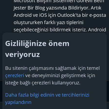
Microsoft Bilişim Sistemleri Görevli Beth
Jester Bir Blog yazısında Bildiriyor. Artık
Android ve iOS için Outlook'ta bir e-posta
oluştururken farklı yazı tiplerini
seçebileceğinizi bildirmek isteriz. Android
ve iOS Outlook'ta yazı tiplerini deneyin
Gizliliğinize önem
Diğer Microsoft 365 uygulamalarında
alışık...
veriyoruz
TechSpiker
Konu
13 Şubat 2025
Cevaplar: 1
android
ve
ios
için
outlook'ta
yazı
tipleri
Bu sitenin çalışmasını sağlamak için temel
Forum:
Mobil Uygulamalar
çerezleri
ve deneyiminizi geliştirmek için
isteğe bağlı çerezleri kullanıyoruz.
Etiketler
Daha fazla bilgi edinin ve tercihlerinizi
yapılandırın