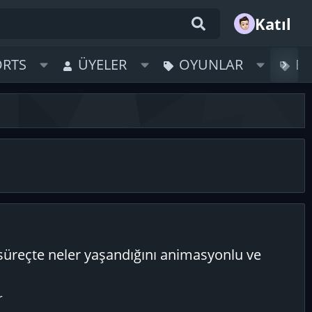
Katıl
ORTS
ÜYELER
OYUNLAR
B
üreçte neler yaşandığını animasyonlu ve
r