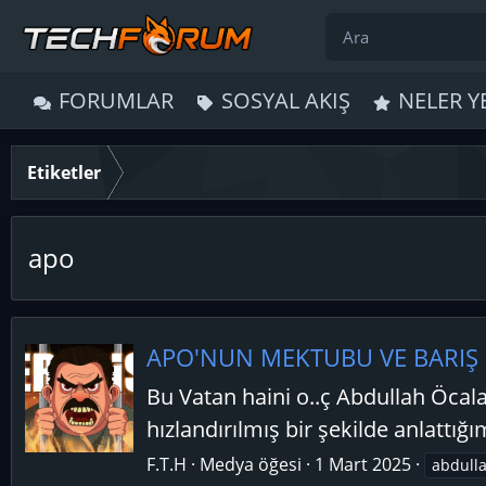
FORUMLAR
SOSYAL AKIŞ
NELER Y
Etiketler
apo
APO'NUN MEKTUBU VE BARIŞ SÜ
Bu Vatan haini o..ç Abdullah Öcala
hızlandırılmış bir şekilde anlattığ
F.T.H
Medya öğesi
1 Mart 2025
abdull