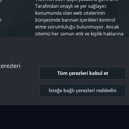
Tarafından onaylı ve yer sağlayıcı
konumunda olan web sitelerinin
i
bünyesinde barınan içerikleri kontrol
etme sorumluluğu bulunmuyor. Ancak
sitemiz her zaman etik ve kişilik haklarına
saygılı olmayı bir ilke edinmiş olup,
rahatsız olduğunuz bir içeriği
techforum.tr yönetimine bildiriniz.
çerezleri
Tüm çerezleri kabul et
 ve kurallar
Gizlilik politikası
Yardım
Ana sayfa
R
S
İsteğe bağlı çerezleri reddedin
S