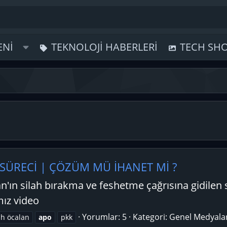
ENI
TEKNOLOJI HABERLERI
TECH SH
RECİ | ÇÖZÜM MÜ İHANET Mİ ?
n'ın silah bırakma ve feshetme çağrısına gidilen s
ımız video
Yorumlar: 5
Kategori: Genel Medyala
ah öcalan
apo
pkk