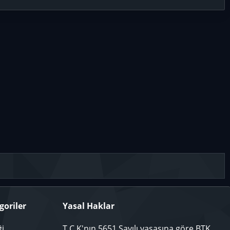
goriler
Yasal Haklar
ği
T.C.K'nın 5651 Sayılı yasasına göre BTK