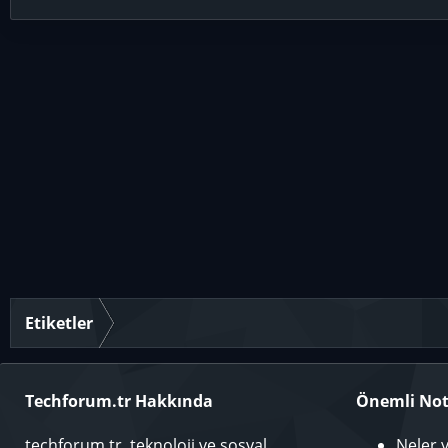
Etiketler
Techforum.tr Hakkında
Önemli Not
techforum.tr, teknoloji ve sosyal
Neler 