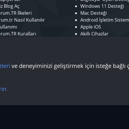
iz Blog Aç
Windows 11 Desteği
rum.TR İlkeleri
Mac Desteği
um.tr Nasıl Kullanılır
Android İşletim Sistem
ullanımı
Apple iOS
rum.TR Kuralları
Akıllı Cihazlar
r ol
Mobil Uygulamalar
tör Başvurusu - Bize Katıl
Laptop Desteği
 Yazarı Başvurusu
Donanım Desteği
zleri
ve deneyiminizi geliştirmek için isteğe bağlı 
Bize ulaşın
Şartlar
rın