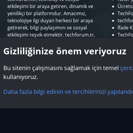
etkileşimi bir araya getiren, dinamik ve
Ücrets
yenilikçi bir platformdur. Amacımız,
TechFo
teknolojiye ilgi duyan herkesi bir araya
techfor
getirerek, bilgi paylaşımını ve sosyal
İfade K
etkileşimi teşvik etmektir. techforum.tr,
TechFo
kullanıcılarına çeşitli konularda içerik
Sponso
Gizliliğinize önem veriyoruz
sunarak, teknoloji dünyasındaki en son
Modera
gelişmeleri takip etme ve öğrenme fırsatı
Makale
sunar.
Bu sitenin çalışmasını sağlamak için temel
çere
kullanıyoruz.
Çerezler
Daha fazla bilgi edinin ve tercihlerinizi yapılandı
Topluluk platform by TechForumTR
Teknoloji Forum
by techforum.tr