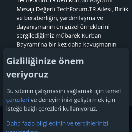
TechForum.TR'den Kurban Bayramı
Mesajı Değerli TechForum.TR Ailesi, Birlik
ve beraberliğin, yardımlaşma ve
dayanışmanın en güzel örneklerini
sergilediğimiz mübarek Kurban
Bayramı'na bir kez daha kavuşmanın
huzurunu ve mutluluğunu yaşıyoruz. Bu
Gizliliğinize önem
özel günlerde, kalplerimizdeki sevgi ve
saygının...
veriyoruz
techforum.tr
Konu
6 Haziran 2025
Cevaplar: 25
bayram
mesajı
techforum.tr
Bu sitenin çalışmasını sağlamak için temel
Forum:
Güncel Gündem
çerezleri
ve deneyiminizi geliştirmek için
isteğe bağlı çerezleri kullanıyoruz.
Etiketler
Daha fazla bilgi edinin ve tercihlerinizi