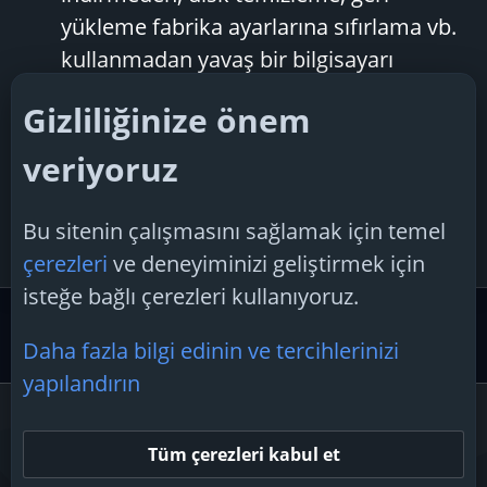
yükleme fabrika ayarlarına sıfırlama vb.
kullanmadan yavaş bir bilgisayarı
hızlandırmanın en iyi yolu nedir?
Gizliliğinize önem
Herhangi bir yardım takdir edilmektedir.
Teşekkürler!
veriyoruz
dogukandal
Konu
13 Şubat 2025
Cevaplar: 2
bilgisayarı
hızlandırmanın
en
iyi
yolu
Bu sitenin çalışmasını sağlamak için temel
Forum:
Hız ve Performans
çerezleri
ve deneyiminizi geliştirmek için
isteğe bağlı çerezleri kullanıyoruz.
Etiketler
Daha fazla bilgi edinin ve tercihlerinizi
yapılandırın
Çerezler
Tüm çerezleri kabul et
Bize ulaşın
Şartlar ve kurallar
Gizlilik politikası