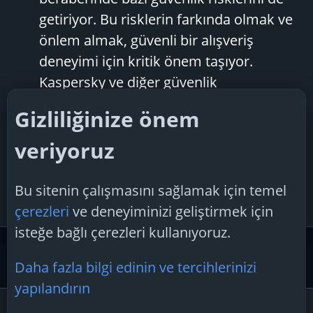
getiriyor. Bu risklerin farkında olmak ve
önlem almak, güvenli bir alışveriş
deneyimi için kritik önem taşıyor.
Kaspersky ve diğer güvenlik
uzmanlarının vurguladığı başlıca
Gizliliğinize önem
çevrimiçi alışveriş güvenlik riskleri...
veriyoruz
F.T.H
Konu
23 Aralık 2024
çevrimiçi
alışveriş
güvenlik
riskleri
Cevaplar: 4
online
alışveriş
güvenlik
riskleri
Bu sitenin çalışmasını sağlamak için temel
Forum:
Genel Bilgisayar ve Güvenliği
çerezleri
ve deneyiminizi geliştirmek için
isteğe bağlı çerezleri kullanıyoruz.
Etiketler
Daha fazla bilgi edinin ve tercihlerinizi
yapılandırın
Çerezler