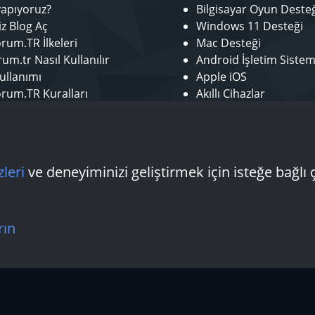
yapıyoruz?
Bilgisayar Oyun Deste
iz Blog Aç
Windows 11 Desteği
rum.TR İlkeleri
Mac Desteği
um.tr Nasıl Kullanılır
Android İşletim Sistem
ullanımı
Apple iOS
rum.TR Kuralları
Akıllı Cihazlar
r ol
Mobil Uygulamalar
tör Başvurusu - Bize Katıl
Laptop Desteği
 Yazarı Başvurusu
Donanım Desteği
zleri
ve deneyiminizi geliştirmek için isteğe bağlı 
Bize ulaşın
Şartlar
rın