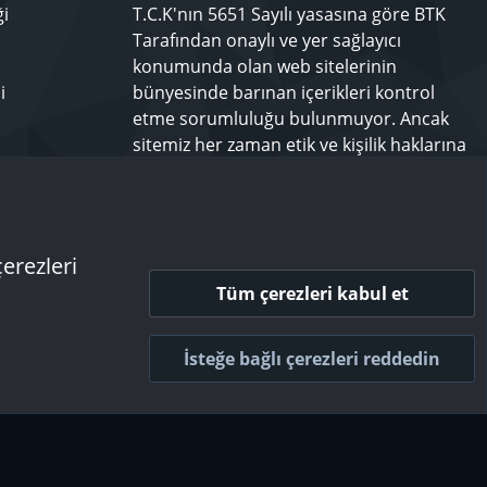
ği
T.C.K'nın 5651 Sayılı yasasına göre BTK
Tarafından onaylı ve yer sağlayıcı
konumunda olan web sitelerinin
i
bünyesinde barınan içerikleri kontrol
etme sorumluluğu bulunmuyor. Ancak
sitemiz her zaman etik ve kişilik haklarına
saygılı olmayı bir ilke edinmiş olup,
rahatsız olduğunuz bir içeriği
techforum.tr yönetimine bildiriniz.
çerezleri
Tüm çerezleri kabul et
 ve kurallar
Gizlilik politikası
Yardım
Ana sayfa
R
S
İsteğe bağlı çerezleri reddedin
S