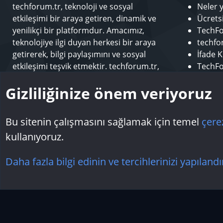
techforum.tr, teknoloji ve sosyal
Neler 
etkileşimi bir araya getiren, dinamik ve
Ücrets
yenilikçi bir platformdur. Amacımız,
TechFo
teknolojiye ilgi duyan herkesi bir araya
techfor
getirerek, bilgi paylaşımını ve sosyal
İfade K
etkileşimi teşvik etmektir. techforum.tr,
TechFo
kullanıcılarına çeşitli konularda içerik
Sponso
Gizliliğinize önem veriyoruz
sunarak, teknoloji dünyasındaki en son
Modera
gelişmeleri takip etme ve öğrenme fırsatı
Makale
sunar.
Bu sitenin çalışmasını sağlamak için temel
çere
kullanıyoruz.
Çerezler
Daha fazla bilgi edinin ve tercihlerinizi yapılandı
Topluluk platform by TechForumTR
Teknoloji Forum
by techforum.tr