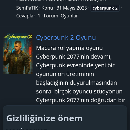
SemPaTiK
Konu
31 Mayıs 2025
cyberpunk
2
Cevaplar: 1
Forum:
Oyunlar
Cyberpunk 2 Oyunu
Macera rol yapma oyunu
Cyberpunk 2077'nin devamı,
Cyberpunk evreninde yeni bir
oyunun ön üretiminin
başladığının duyurulmasından
sonra, birçok oyuncu stüdyonun
Cyberpunk 2077'nin doğrudan bir
devam oyununu hazırladığına
Gizliliğinize önem
karar verdi. Ancak, CD Projekt
RED PR yöneticisi Ola Sondej'e