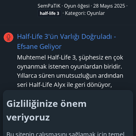
SemPaTiK
Oyun öğesi
28 Mayıs 2025
Kategori:
Oyunlar
half-life
3
Half-Life 3'ün Varlığı Doğruladı -
Efsane Geliyor
Muhtemel Half-Life 3, şüphesiz en çok
oynanmak istenen oyunlardan biridir.
Yıllarca süren umutsuzluğun ardından
seri Half-Life Alyx ile geri dönüyor,
hayranların beklentilerini kesinlikle
Gizliliğinize önem
yeniden canlandırdı. Son yıllarda ortaya
atılan pek çok söylentinin ardından Half-
veriyoruz
Life 3 hakkında yeni...
TechSpiker
Konu
26 Nisan 2025
half-life
3
Bu sitenin çalışmasını sağlamak için temel