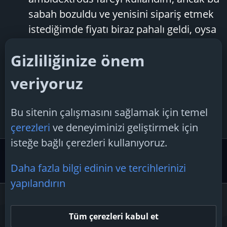
sabah bozuldu ve yenisini sipariş etmek
istediğimde fiyatı biraz pahalı geldi, oysa
daha önce kullandığım Razer viper
Gizliliğinize önem
ambidextrous'u alabilirdim. Steel series
yazılımını oldukça sevmeme rağmen
veriyoruz
kolay bir seçim oldu...
alpturk
Konu
9 Ocak 2025
hangi
mouse
Bu sitenin çalışmasını sağlamak için temel
Cevaplar: 2
Forum:
Oyun Tartışması
çerezleri
ve deneyiminizi geliştirmek için
isteğe bağlı çerezleri kullanıyoruz.
Etiketler
Daha fazla bilgi edinin ve tercihlerinizi
yapılandırın
Çerezler
Tüm çerezleri kabul et
Bize ulaşın
Şartlar ve kurallar
Gizlilik politikası