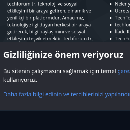
techforum.tr, teknoloji ve sosyal
Neler 
etkileşimi bir araya getiren, dinamik ve
Ücrets
yenilikçi bir platformdur. Amacımız,
TechFo
teknolojiye ilgi duyan herkesi bir araya
techfor
getirerek, bilgi paylaşımını ve sosyal
İfade K
etkileşimi teşvik etmektir. techforum.tr,
TechFo
kullanıcılarına çeşitli konularda içerik
Sponso
Gizliliğinize önem veriyoruz
sunarak, teknoloji dünyasındaki en son
Modera
gelişmeleri takip etme ve öğrenme fırsatı
Makale
sunar.
Bu sitenin çalışmasını sağlamak için temel
çere
kullanıyoruz.
Çerezler
Daha fazla bilgi edinin ve tercihlerinizi yapılandı
Topluluk platform by TechForumTR
Teknoloji Forum
by techforum.tr