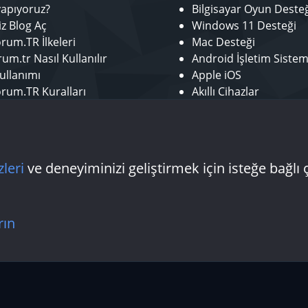
yapıyoruz?
Bilgisayar Oyun Deste
iz Blog Aç
Windows 11 Desteği
rum.TR İlkeleri
Mac Desteği
um.tr Nasıl Kullanılır
Android İşletim Sistem
ullanımı
Apple iOS
rum.TR Kuralları
Akıllı Cihazlar
r ol
Mobil Uygulamalar
tör Başvurusu - Bize Katıl
Laptop Desteği
 Yazarı Başvurusu
Donanım Desteği
zleri
ve deneyiminizi geliştirmek için isteğe bağlı 
Bize ulaşın
Şartlar
rın