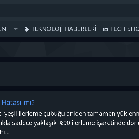
ENI
TEKNOLOJI HABERLERI
TECH SH
 Hatası mı?
ki yeşil ilerleme çubuğu aniden tamamen yüklenm
kla sadece yaklaşık %90 ilerleme işaretinde donu
ı...