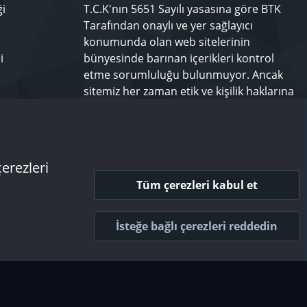
ği
T.C.K'nın 5651 Sayılı yasasına göre BTK
Tarafından onaylı ve yer sağlayıcı
konumunda olan web sitelerinin
i
bünyesinde barınan içerikleri kontrol
etme sorumluluğu bulunmuyor. Ancak
sitemiz her zaman etik ve kişilik haklarına
saygılı olmayı bir ilke edinmiş olup,
rahatsız olduğunuz bir içeriği
techforum.tr yönetimine bildiriniz.
çerezleri
Tüm çerezleri kabul et
 ve kurallar
Gizlilik politikası
Yardım
Ana sayfa
R
S
İsteğe bağlı çerezleri reddedin
S