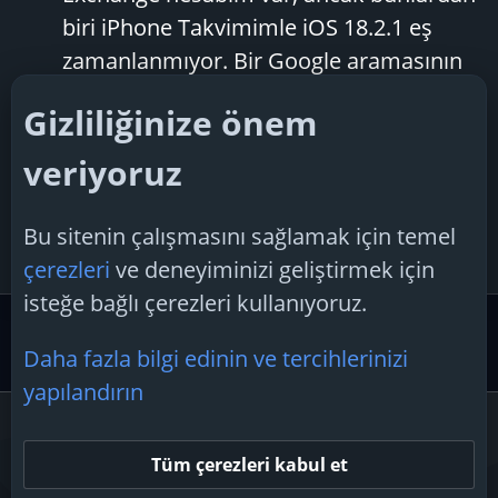
biri iPhone Takvimimle iOS 18.2.1 eş
zamanlanmıyor. Bir Google aramasının
sunduğu tüm önerileri denedim, ancak
Gizliliğinize önem
hiçbiri fark etmiyor. Başka bir sorun da,
her iki hesabın da iMac'imdeki...
veriyoruz
Meryemsen
Konu
9 Şubat 2025
Cevaplar: 4
Forum:
ipad
takvim
senkronize
Bu sitenin çalışmasını sağlamak için temel
Apple iOS
çerezleri
ve deneyiminizi geliştirmek için
isteğe bağlı çerezleri kullanıyoruz.
Etiketler
Daha fazla bilgi edinin ve tercihlerinizi
yapılandırın
Çerezler
Tüm çerezleri kabul et
Bize ulaşın
Şartlar ve kurallar
Gizlilik politikası