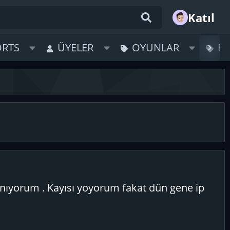
Katıl
ORTS
ÜYELER
OYUNLAR
B
anıyorum . Kayısı yoyorum fakat dün gene ip