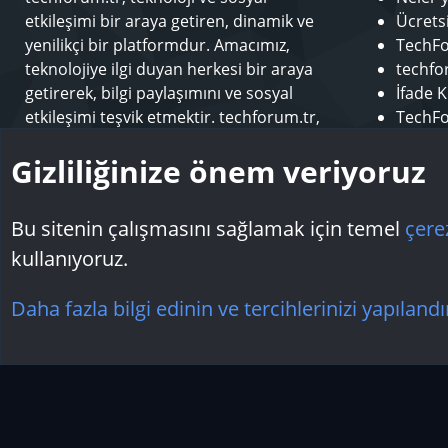
etkileşimi bir araya getiren, dinamik ve
Ücrets
yenilikçi bir platformdur. Amacımız,
TechFo
teknolojiye ilgi duyan herkesi bir araya
techfor
getirerek, bilgi paylaşımını ve sosyal
İfade K
etkileşimi teşvik etmektir. techforum.tr,
TechFo
kullanıcılarına çeşitli konularda içerik
Sponso
Gizliliğinize önem veriyoruz
sunarak, teknoloji dünyasındaki en son
Modera
gelişmeleri takip etme ve öğrenme fırsatı
Makale
sunar.
Bu sitenin çalışmasını sağlamak için temel
çere
kullanıyoruz.
Çerezler
Daha fazla bilgi edinin ve tercihlerinizi yapılandı
Topluluk platform by TechForumTR
Teknoloji Forum
by techforum.tr