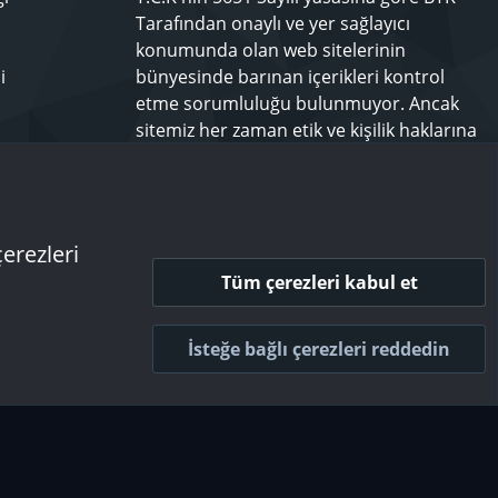
Tarafından onaylı ve yer sağlayıcı
konumunda olan web sitelerinin
i
bünyesinde barınan içerikleri kontrol
etme sorumluluğu bulunmuyor. Ancak
sitemiz her zaman etik ve kişilik haklarına
saygılı olmayı bir ilke edinmiş olup,
rahatsız olduğunuz bir içeriği
techforum.tr yönetimine bildiriniz.
çerezleri
Tüm çerezleri kabul et
 ve kurallar
Gizlilik politikası
Yardım
Ana sayfa
R
S
İsteğe bağlı çerezleri reddedin
S