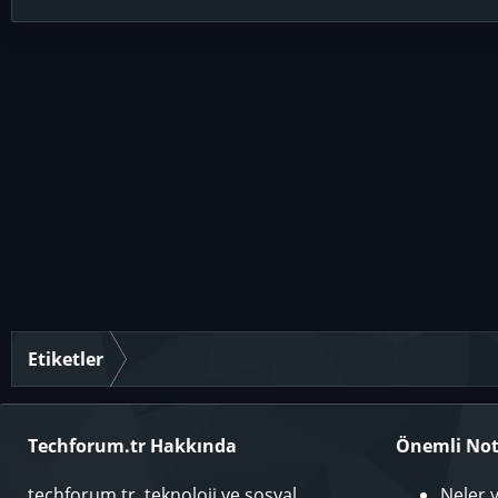
Etiketler
Techforum.tr Hakkında
Önemli Not
techforum.tr, teknoloji ve sosyal
Neler 