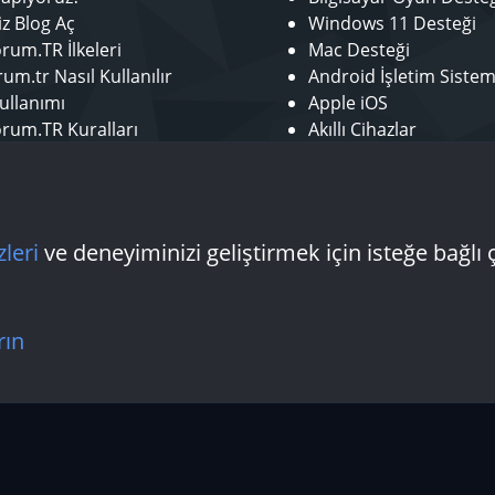
iz Blog Aç
Windows 11 Desteği
rum.TR İlkeleri
Mac Desteği
um.tr Nasıl Kullanılır
Android İşletim Sistem
ullanımı
Apple iOS
rum.TR Kuralları
Akıllı Cihazlar
r ol
Mobil Uygulamalar
tör Başvurusu - Bize Katıl
Laptop Desteği
 Yazarı Başvurusu
Donanım Desteği
zleri
ve deneyiminizi geliştirmek için isteğe bağlı 
Bize ulaşın
Şartlar
rın