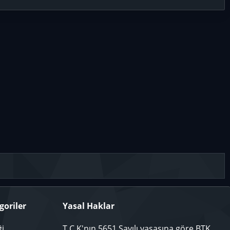
goriler
Yasal Haklar
ği
T.C.K'nın 5651 Sayılı yasasına göre BTK