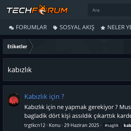
FORUMLAR
SOSYAL AKIŞ
NELER Y
Etiketler
kabızlık
Kabızlık için ?
Kabızlık için ne yapmak gerekiyor ? Mus
bagladik dört kişi assıldık çıkarttık ka
trgtkcn12
Konu
29 Haziran 2025
#saglik
kab