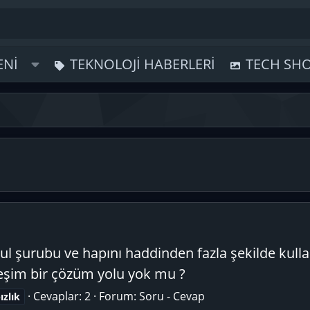
ENI
TEKNOLOJI HABERLERI
TECH SH
ul şurubu ve hapını haddinden fazla şekilde kull
rdeşim bir çözüm yolu yok mu ?
Cevaplar: 2
Forum:
Soru - Cevap
ızlık