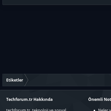
Etiketler
Techforum.tr Hakkında
Önemli Not
techforum.tr, teknoloji ve sosyal
Neler 