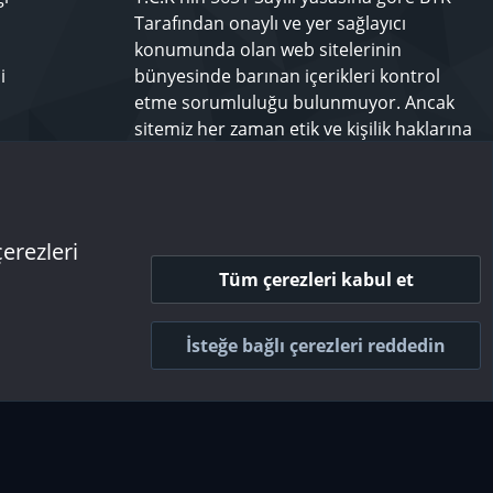
Tarafından onaylı ve yer sağlayıcı
konumunda olan web sitelerinin
i
bünyesinde barınan içerikleri kontrol
etme sorumluluğu bulunmuyor. Ancak
sitemiz her zaman etik ve kişilik haklarına
saygılı olmayı bir ilke edinmiş olup,
rahatsız olduğunuz bir içeriği
techforum.tr yönetimine bildiriniz.
çerezleri
Tüm çerezleri kabul et
 ve kurallar
Gizlilik politikası
Yardım
Ana sayfa
R
S
İsteğe bağlı çerezleri reddedin
S