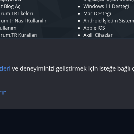
iz Blog Aç
Windows 11 Desteği
rum.TR İlkeleri
Mac Desteği
um.tr Nasıl Kullanılır
Android İşletim Sistem
ullanımı
Apple iOS
rum.TR Kuralları
Akıllı Cihazlar
r ol
Mobil Uygulamalar
tör Başvurusu - Bize Katıl
Laptop Desteği
 Yazarı Başvurusu
Donanım Desteği
zleri
ve deneyiminizi geliştirmek için isteğe bağlı 
Bize ulaşın
Şartlar
rın