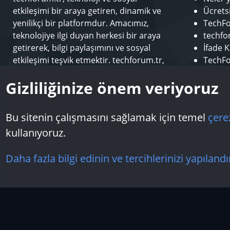
etkileşimi bir araya getiren, dinamik ve
Ücrets
yenilikçi bir platformdur. Amacımız,
TechFo
teknolojiye ilgi duyan herkesi bir araya
techfor
getirerek, bilgi paylaşımını ve sosyal
İfade K
etkileşimi teşvik etmektir. techforum.tr,
TechFo
kullanıcılarına çeşitli konularda içerik
Sponso
Gizliliğinize önem veriyoruz
sunarak, teknoloji dünyasındaki en son
Modera
gelişmeleri takip etme ve öğrenme fırsatı
Makale
sunar.
Bu sitenin çalışmasını sağlamak için temel
çere
kullanıyoruz.
Çerezler
Daha fazla bilgi edinin ve tercihlerinizi yapılandı
Topluluk platform by TechForumTR
Teknoloji Forum
by techforum.tr