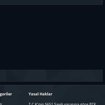
goriler
Yasal Haklar
ği
T.C.K'nın 5651 Sayılı yasasına göre BTK