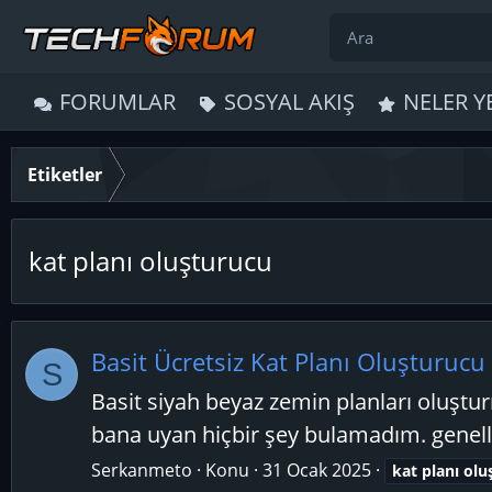
FORUMLAR
SOSYAL AKIŞ
NELER Y
Etiketler
kat planı oluşturucu
Basit Ücretsiz Kat Planı Oluşturuc
S
Basit siyah beyaz zemin planları oluştu
bana uyan hiçbir şey bulamadım. genelli
Serkanmeto
Konu
31 Ocak 2025
kat
planı
olu