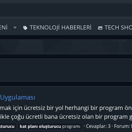
ENI
TEKNOLOJI HABERLERI
TECH SH
u Uygulaması
rmak için ücretsiz bir yol herhangi bir program ö
kle çoğu ücretli bana ücretsiz olan bir program g
Cevaplar: 3
Forum:
şturucu
kat
planı
oluşturucu
programı