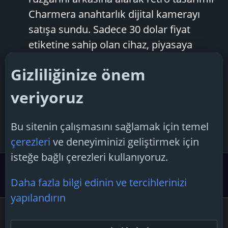
Charmera anahtarlık dijital kamerayı
satışa sundu. Sadece 30 dolar fiyat
etiketine sahip olan cihaz, piyasaya
çıktıktan kısa süre sonra tamamen
Gizliliğinize önem
tükendi. Charmera, 80’lerin tek
kullanımlık kameralarını andıran...
veriyoruz
tufitorino
Konu
12 Eylül 2025
dijitalkamera
Cevaplar: 0
Forum:
Teknoloji
kodak
retro
Bu sitenin çalışmasını sağlamak için temel
Haberleri
çerezleri
ve deneyiminizi geliştirmek için
isteğe bağlı çerezleri kullanıyoruz.
Etiketler
Daha fazla bilgi edinin ve tercihlerinizi
yapılandırın
Çerezler