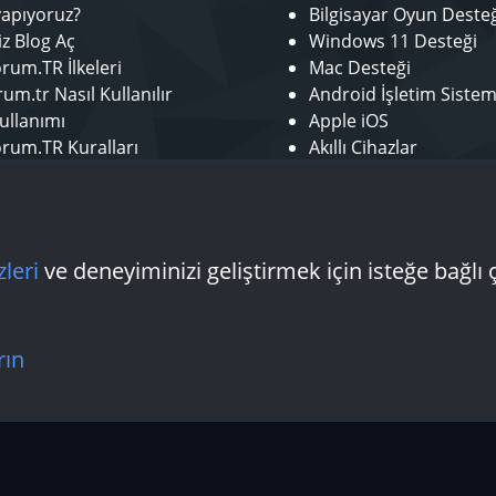
yapıyoruz?
Bilgisayar Oyun Deste
iz Blog Aç
Windows 11 Desteği
rum.TR İlkeleri
Mac Desteği
um.tr Nasıl Kullanılır
Android İşletim Sistem
ullanımı
Apple iOS
rum.TR Kuralları
Akıllı Cihazlar
r ol
Mobil Uygulamalar
tör Başvurusu - Bize Katıl
Laptop Desteği
 Yazarı Başvurusu
Donanım Desteği
zleri
ve deneyiminizi geliştirmek için isteğe bağlı 
Bize ulaşın
Şartlar
rın