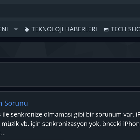
ENI
TEKNOLOJI HABERLERI
TECH SH
n Sorunu
ile senkronize olmaması gibi bir sorunum var. 
k müzik vb. için senkronizasyon yok, önceki iPh
..