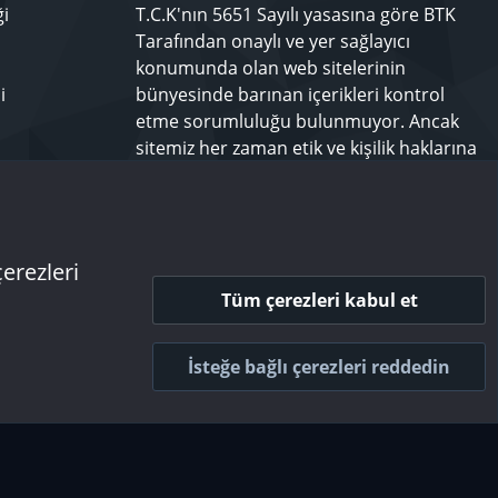
ği
T.C.K'nın 5651 Sayılı yasasına göre BTK
Tarafından onaylı ve yer sağlayıcı
konumunda olan web sitelerinin
i
bünyesinde barınan içerikleri kontrol
etme sorumluluğu bulunmuyor. Ancak
sitemiz her zaman etik ve kişilik haklarına
saygılı olmayı bir ilke edinmiş olup,
rahatsız olduğunuz bir içeriği
techforum.tr yönetimine bildiriniz.
çerezleri
Tüm çerezleri kabul et
 ve kurallar
Gizlilik politikası
Yardım
Ana sayfa
R
S
İsteğe bağlı çerezleri reddedin
S