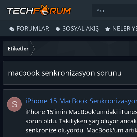
FORUMLAR
SOSYAL AKIŞ
NELER Y
Etiketler
macbook senkronizasyon sorunu
iPhone 15 MacBook Senkronizasyo
S
iPhone 15'imin MacBook'umdaki iTunes 
sorun oldu. Takılıyken şarj oluyor anca
senkronize oluyordu. MacBook'um artık.