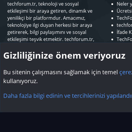
techforum.tr, teknoloji ve sosyal
Neler 
etkileşimi bir araya getiren, dinamik ve
Ücrets
yenilikçi bir platformdur. Amacımız,
TechFo
teknolojiye ilgi duyan herkesi bir araya
techfor
getirerek, bilgi paylaşımını ve sosyal
İfade K
etkileşimi teşvik etmektir. techforum.tr,
TechFo
kullanıcılarına çeşitli konularda içerik
Sponso
Gizliliğinize önem veriyoruz
sunarak, teknoloji dünyasındaki en son
Modera
gelişmeleri takip etme ve öğrenme fırsatı
Makale
sunar.
Bu sitenin çalışmasını sağlamak için temel
çere
kullanıyoruz.
Çerezler
Daha fazla bilgi edinin ve tercihlerinizi yapılandı
Topluluk platform by TechForumTR
Teknoloji Forum
by techforum.tr