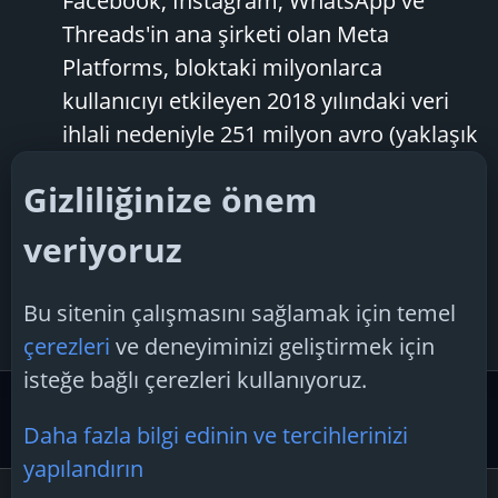
Facebook, Instagram, WhatsApp ve
Threads'in ana şirketi olan Meta
Platforms, bloktaki milyonlarca
kullanıcıyı etkileyen 2018 yılındaki veri
ihlali nedeniyle 251 milyon avro (yaklaşık
263 milyon dolar) para cezasına
Gizliliğinize önem
çarptırıldı. Bu, şirketin katı gizlilik
yasalarını ihlal etmesi nedeniyle aldığı...
veriyoruz
F.T.H
Konu
18 Aralık 2024
facebook
meta
Cevaplar: 6
Forum:
Teknoloji
para
cezası
Bu sitenin çalışmasını sağlamak için temel
Haberleri
çerezleri
ve deneyiminizi geliştirmek için
isteğe bağlı çerezleri kullanıyoruz.
Etiketler
Daha fazla bilgi edinin ve tercihlerinizi
yapılandırın