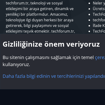
techforum.tr, teknoloji ve sosyal
Neler 
etkileşimi bir araya getiren, dinamik ve
Ücrets
yenilikçi bir platformdur. Amacımız,
TechFo
teknolojiye ilgi duyan herkesi bir araya
techfor
getirerek, bilgi paylaşımını ve sosyal
İfade K
etkileşimi teşvik etmektir. techforum.tr,
TechFo
kullanıcılarına çeşitli konularda içerik
Sponso
Gizliliğinize önem veriyoruz
sunarak, teknoloji dünyasındaki en son
Modera
gelişmeleri takip etme ve öğrenme fırsatı
Makale
sunar.
Bu sitenin çalışmasını sağlamak için temel
çere
kullanıyoruz.
Çerezler
Daha fazla bilgi edinin ve tercihlerinizi yapılandı
Topluluk platform by TechForumTR
Teknoloji Forum
by techforum.tr