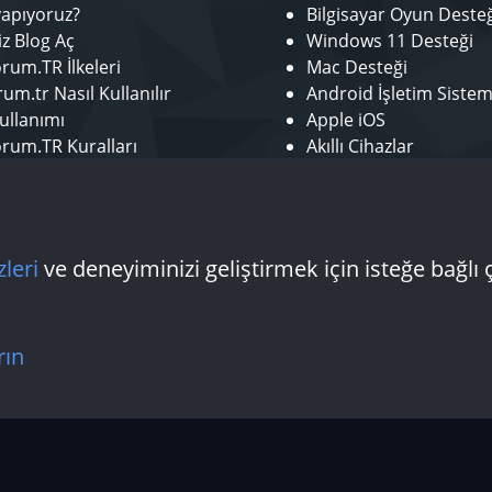
yapıyoruz?
Bilgisayar Oyun Deste
iz Blog Aç
Windows 11 Desteği
rum.TR İlkeleri
Mac Desteği
um.tr Nasıl Kullanılır
Android İşletim Sistem
ullanımı
Apple iOS
rum.TR Kuralları
Akıllı Cihazlar
r ol
Mobil Uygulamalar
tör Başvurusu - Bize Katıl
Laptop Desteği
 Yazarı Başvurusu
Donanım Desteği
zleri
ve deneyiminizi geliştirmek için isteğe bağlı 
Bize ulaşın
Şartlar
rın