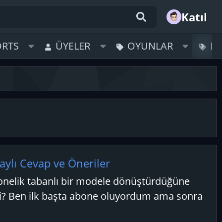
Katıl
ORTS
ÜYELER
OYUNLAR
B
ylı Cevap ve Öneriler
bonelik tabanlı bir modele dönüştürdüğüne
i? Ben ilk başta abone oluyordum ama sonra