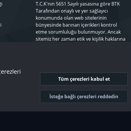
ği
T.C.K'nın 5651 Sayılı yasasına göre BTK
Tarafından onaylı ve yer sağlayıcı
konumunda olan web sitelerinin
i
bünyesinde barınan içerikleri kontrol
etme sorumluluğu bulunmuyor. Ancak
sitemiz her zaman etik ve kişilik haklarına
saygılı olmayı bir ilke edinmiş olup,
rahatsız olduğunuz bir içeriği
techforum.tr yönetimine bildiriniz.
çerezleri
Tüm çerezleri kabul et
 ve kurallar
Gizlilik politikası
Yardım
Ana sayfa
R
S
İsteğe bağlı çerezleri reddedin
S