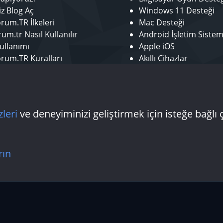
iz Blog Aç
Windows 11 Desteği
rum.TR İlkeleri
Mac Desteği
um.tr Nasıl Kullanılır
Android İşletim Sistem
ullanımı
Apple iOS
rum.TR Kuralları
Akıllı Cihazlar
r ol
Mobil Uygulamalar
tör Başvurusu - Bize Katıl
Laptop Desteği
 Yazarı Başvurusu
Donanım Desteği
zleri
ve deneyiminizi geliştirmek için isteğe bağlı 
Bize ulaşın
Şartlar
rın