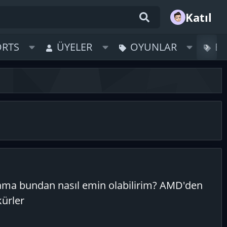
Katıl
ORTS
ÜYELER
OYUNLAR
B
, ama bundan nasıl emin olabilirim? AMD'den
kürler