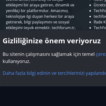
etkileşimi bir araya getiren, dinamik ve
Ücrets
yenilikçi bir platformdur. Amacımız,
TechFo
teknolojiye ilgi duyan herkesi bir araya
techfor
getirerek, bilgi paylaşımını ve sosyal
İfade K
etkileşimi teşvik etmektir. techforum.tr,
TechFo
kullanıcılarına çeşitli konularda içerik
Sponso
Gizliliğinize önem veriyoruz
sunarak, teknoloji dünyasındaki en son
Modera
gelişmeleri takip etme ve öğrenme fırsatı
Makale
sunar.
Bu sitenin çalışmasını sağlamak için temel
çere
kullanıyoruz.
Çerezler
Daha fazla bilgi edinin ve tercihlerinizi yapılandı
Topluluk platform by TechForumTR
Teknoloji Forum
by techforum.tr