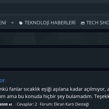
ENI
TEKNOLOJI HABERLERI
TECH SH
or.
ü fanlar sıcaklık eşiği aşılana kadar açılmıyor
ptım ama bu konuda hiçbir şey bulamadım. Teşek
Cevaplar: 2
Forum:
Ekran Kartı Desteği
6500
xt