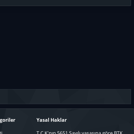
goriler
Yasal Haklar
ği
T.C.K'nın 5651 Sayılı yasasına göre BTK