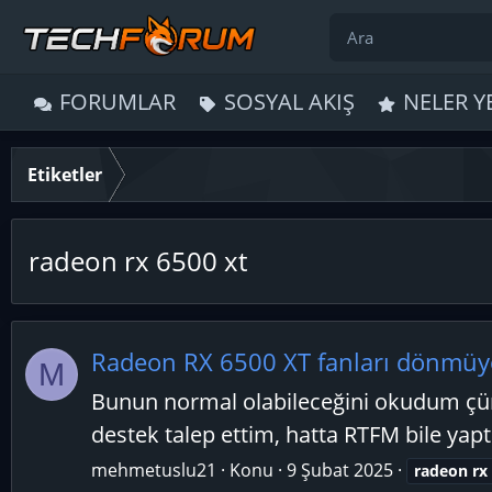
FORUMLAR
SOSYAL AKIŞ
NELER Y
Etiketler
radeon rx 6500 xt
Radeon RX 6500 XT fanları dönmüy
M
Bunun normal olabileceğini okudum çünk
destek talep ettim, hatta RTFM bile ya
mehmetuslu21
Konu
9 Şubat 2025
radeon
rx