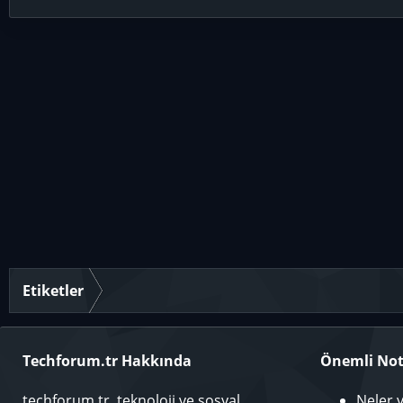
Etiketler
Techforum.tr Hakkında
Önemli Not
techforum.tr, teknoloji ve sosyal
Neler 