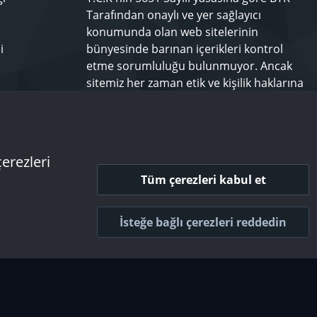
Tarafından onaylı ve yer sağlayıcı
konumunda olan web sitelerinin
i
bünyesinde barınan içerikleri kontrol
etme sorumluluğu bulunmuyor. Ancak
sitemiz her zaman etik ve kişilik haklarına
saygılı olmayı bir ilke edinmiş olup,
rahatsız olduğunuz bir içeriği
techforum.tr yönetimine bildiriniz.
çerezleri
Tüm çerezleri kabul et
 ve kurallar
Gizlilik politikası
Yardım
Ana sayfa
R
S
İsteğe bağlı çerezleri reddedin
S